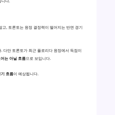
습니다.
많고, 토론토는 원정 결정력이 떨어지는 반면 경기
다. 다만 토론토가 최근 플로리다 원정에서 득점이
코어는 아닐 흐름
으로 보입니다.
경기 흐름
이 예상됩니다.