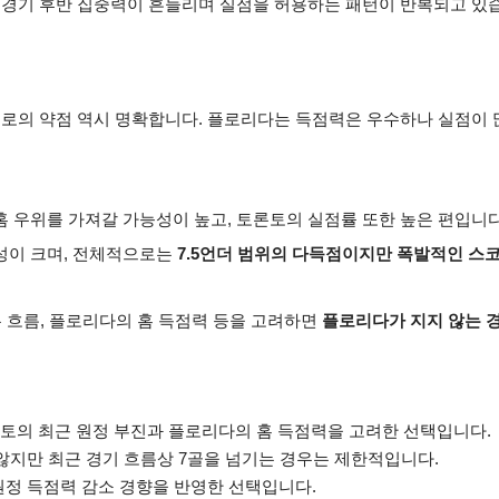
 경기 후반 집중력이 흔들리며 실점을 허용하는 패턴이 반복되고 있
서로의 약점 역시 명확합니다. 플로리다는 득점력은 우수하나 실점이 
 우위를 가져갈 가능성이 높고, 토론토의 실점률 또한 높은 편입니
성이 크며, 전체적으로는
7.5언더 범위의 다득점이지만 폭발적인 스
는 흐름, 플로리다의 홈 득점력 등을 고려하면
플로리다가 지지 않는 
론토의 최근 원정 부진과 플로리다의 홈 득점력을 고려한 선택입니다.
 않지만 최근 경기 흐름상 7골을 넘기는 경우는 제한적입니다.
원정 득점력 감소 경향을 반영한 선택입니다.