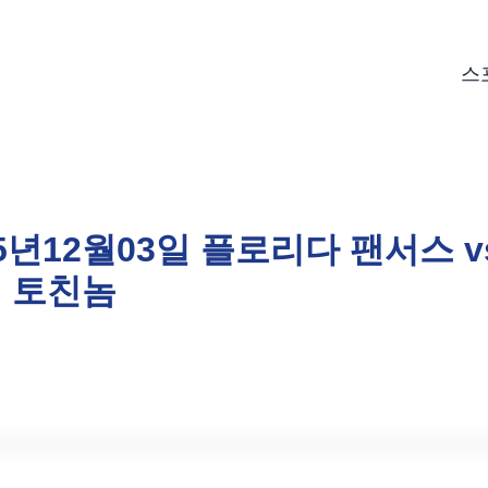
스
025년12월03일 플로리다 팬서스
계 토친놈