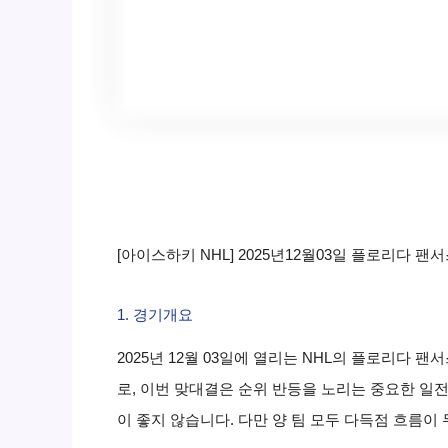
[아이스하키 NHL] 2025년12월03일 플로리다 
1. 경기개요
2025년 12월 03일에 열리는 NHL의 플로리다
로, 이번 맞대결은 순위 반등을 노리는 중요한 일전
이 좋지 않습니다. 다만 양 팀 모두 다득점 흐름