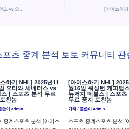
[아이스하키 NHL] 2025년12월03일 몬트리올 캐네디언스 vs 오타와 세네터스 | 스포츠 분석 무료 중계 토친놈
스포츠 중계 분석 토토 커뮤니티 관
스하키 NHL] 2025년11
[아이스하키 NHL] 202
일 오타와 세네터스 vs
월16일 워싱턴 캐피털스
킹스 | 스포츠 분석 무료
뉴저지 데블스 | 스포츠
 토친놈
무료 중계 토친놈
 글쓴이
admin
기타
/ 글쓴이
admin
 중계스포츠 분석 [아이스
스포츠 중계스포츠 분석 [