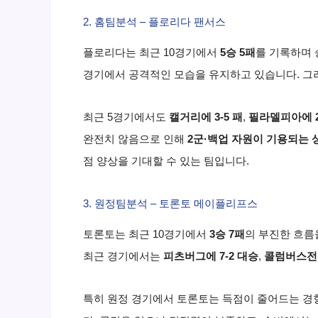
2. 홈팀분석 – 플로리다 팬서스
플로리다는 최근 10경기에서
5승 5패
를 기록하며 
경기에서 공격적인 모습을 유지하고 있습니다. 
최근 5경기에서도
캘거리에 3-5 패
,
필라델피아에 2
완전치 않음으로 인해
2군·백업 자원이 기용되는 
점 양상을 기대할 수 있는 팀입니다.
3. 원정팀분석 – 토론토 메이플리프스
토론토는 최근 10경기에서
3승 7패
의 부진한 흐름
최근 경기에서는
피츠버그에 7-2 대승
,
콜럼버스전 
특히 원정 경기에서 토론토는 득점이 줄어드는 경