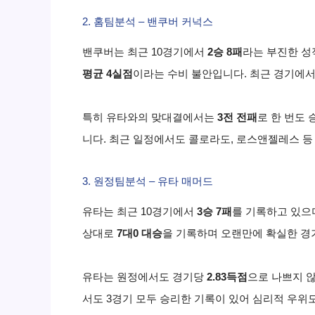
2. 홈팀분석 – 밴쿠버 커넉스
밴쿠버는 최근 10경기에서
2승 8패
라는 부진한 성
평균 4실점
이라는 수비 불안입니다. 최근 경기에서
특히 유타와의 맞대결에서는
3전 전패
로 한 번도
니다. 최근 일정에서도 콜로라도, 로스앤젤레스 등
3. 원정팀분석 – 유타
매머드
유타는 최근 10경기에서
3승 7패
를 기록하고 있으
상대로
7대0 대승
을 기록하며 오랜만에 확실한 경
유타는 원정에서도 경기당
2.83득점
으로 나쁘지 
서도 3경기 모두 승리한 기록이 있어 심리적 우위