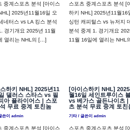
 중계스포츠 분석 [아이스
스포츠 중계스포츠 분석 [
HL] 2025년11월16일 오
하키 NHL] 2025년11월16
세네터스 vs LA 킹스 분석
싱턴 캐피털스 vs 뉴저지
1. 경기개요 2025년 11월
분석 중계 1. 경기개요 20
에 열리는 NHL의 […]
11월 16일에 열리는 NHL의
스하키 NHL] 2025년11
[아이스하키 NHL] 202
일 댈러스 스타스 vs 필
월16일 세인트루이스 
피아 플라이어스 | 스포
vs 베가스 골든나이츠 |
분석 무료 중계 토친놈
츠 분석 무료 중계 토친
 글쓴이
admin
기타
/ 글쓴이
admin
 중계스포츠 분석 [아이스
스포츠 중계스포츠 분석 [