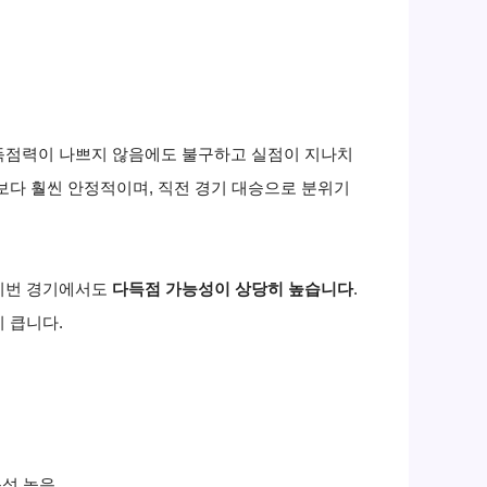
득점력이 나쁘지 않음에도 불구하고 실점이 지나치
보다 훨씬 안정적이며, 직전 경기 대승으로 분위기
 이번 경기에서도
다득점 가능성이 상당히 높습니다
.
 큽니다.
성 높음.