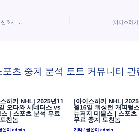
[아이스하키 NHL] 2025년12월06일 댈러스 스타스 vs 산호세 샤크스 | 스포츠 분석 무료 중계 토친놈
스포츠 중계 분석 토토 커뮤니티 관
스하키 NHL] 2025년11
[아이스하키 NHL] 202
일 오타와 세네터스 vs
월16일 워싱턴 캐피털스
킹스 | 스포츠 분석 무료
뉴저지 데블스 | 스포츠
 토친놈
무료 중계 토친놈
 글쓴이
admin
기타
/ 글쓴이
admin