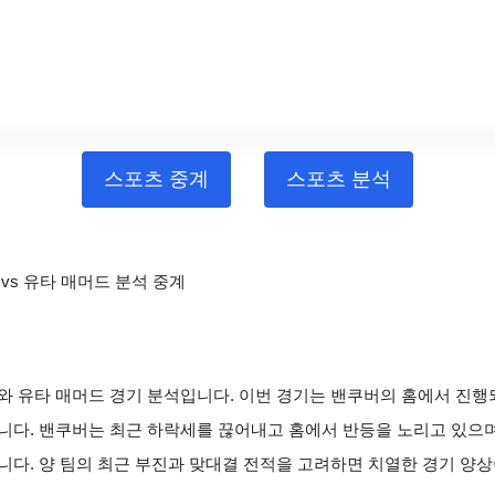
스포츠 중계
스포츠 분석
 vs 유타 매머드 분석 중계
스와 유타
매머드
경기 분석입니다. 이번 경기는 밴쿠버의 홈에서 진행되
니다. 밴쿠버는 최근 하락세를 끊어내고 홈에서 반등을 노리고 있으며
니다. 양 팀의 최근 부진과 맞대결 전적을 고려하면 치열한 경기 양