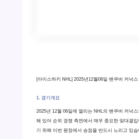
[아이스하키 NHL] 2025년12월06일 밴쿠버 커넉스
1. 경기개요
2025년 12월 06일에 열리는 NHL의 밴쿠버 커넉
해 있어 순위 경쟁 측면에서 매우 중요한 맞대결입
기 위해 이번 원정에서 승점을 반드시 노리고 있습