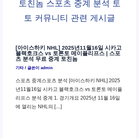
토친놈 스포츠 중계 분석 토
토 커뮤니티 관련 게시글
[아이스하키 NHL] 2025년11월16일 시카고
블랙호크스 vs 토론토 메이플리프스 | 스포
츠 분석 무료 중계 토친놈
기타
/ 글쓴이
admin
스포츠 중계스포츠 분석 [아이스하키 NHL] 2025
년11월16일 시카고 블랙호크스 vs 토론토 메이플
리프스 분석 중계 1. 경기개요 2025년 11월 16일
에 열리는 NHL의 […]