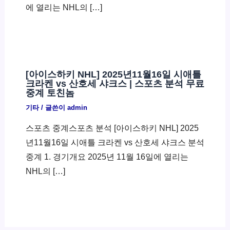
에 열리는 NHL의 […]
[아이스하키 NHL] 2025년11월16일 시애틀
크라켄 vs 산호세 샤크스 | 스포츠 분석 무료
중계 토친놈
기타
/ 글쓴이
admin
스포츠 중계스포츠 분석 [아이스하키 NHL] 2025
년11월16일 시애틀 크라켄 vs 산호세 샤크스 분석
중계 1. 경기개요 2025년 11월 16일에 열리는
NHL의 […]