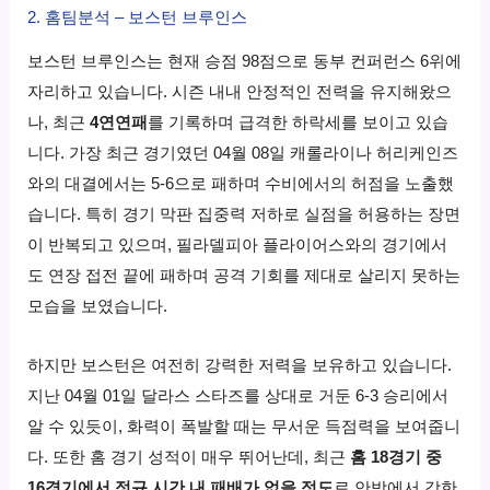
2. 홈팀분석 – 보스턴 브루인스
보스턴 브루인스는 현재 승점 98점으로 동부 컨퍼런스 6위에
자리하고 있습니다. 시즌 내내 안정적인 전력을 유지해왔으
나, 최근
4연연패
를 기록하며 급격한 하락세를 보이고 있습
니다. 가장 최근 경기였던 04월 08일 캐롤라이나 허리케인즈
와의 대결에서는 5-6으로 패하며 수비에서의 허점을 노출했
습니다. 특히 경기 막판 집중력 저하로 실점을 허용하는 장면
이 반복되고 있으며, 필라델피아 플라이어스와의 경기에서
도 연장 접전 끝에 패하며 공격 기회를 제대로 살리지 못하는
모습을 보였습니다.
하지만 보스턴은 여전히 강력한 저력을 보유하고 있습니다.
지난 04월 01일 달라스 스타즈를 상대로 거둔 6-3 승리에서
알 수 있듯이, 화력이 폭발할 때는 무서운 득점력을 보여줍니
다. 또한 홈 경기 성적이 매우 뛰어난데, 최근
홈 18경기 중
16경기에서 정규 시간 내 패배가 없을 정도
로 안방에서 강한