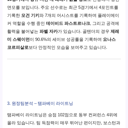
면모를 보입니다. 주요 선수로는 최근 5경기에서 4포인트를
기록한
모건 기키
와 7개의 어시스트를 기록하며 플레이메이
커 역할을 수행 중인
데이비드 파스트르나크
, 그리고 공격에
활력을 불어넣는
파벨 자카
가 있습니다. 골텐더의 경우
제레
미 스웨이먼
이 90.6%의 세이브 성공률을 기록하며
요나스
코르피살로
보다 안정적인 모습을 보여주고 있습니다.
3. 원정팀분석 – 탬파베이 라이트닝
탬파베이 라이트닝은 승점 102점으로 동부 컨퍼런스 4위에
올라 있습니다. 팀 득점력이 매우 뛰어난 편이지만, 보스턴과