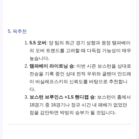
5. 픽추천
5.5 오버
: 양 팀의 최근 경기 성향과 원정 탬파베이
의 오버 트렌드를 고려할 때 다득점 가능성이 매우
높습니다.
탬파베이 라이트닝 승
: 이번 시즌 보스턴을 상대로
전승을 기록 중인 상대 전적 우위와 골텐더 안드레
이 바실레프스키의 신뢰도를 바탕으로 추천합니
다.
보스턴 브루인스 +1.5 핸디캡 승
: 보스턴이 홈에서
18경기 중 16경기나 정규 시간 내 패배가 없었던
점을 감안하면 박빙의 승부가 될 것입니다.