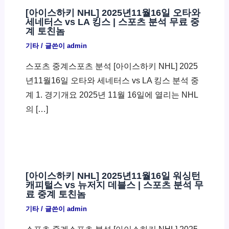
[아이스하키 NHL] 2025년11월16일 오타와
세네터스 vs LA 킹스 | 스포츠 분석 무료 중
계 토친놈
기타
/ 글쓴이
admin
스포츠 중계스포츠 분석 [아이스하키 NHL] 2025
년11월16일 오타와 세네터스 vs LA 킹스 분석 중
계 1. 경기개요 2025년 11월 16일에 열리는 NHL
의 […]
[아이스하키 NHL] 2025년11월16일 워싱턴
캐피털스 vs 뉴저지 데블스 | 스포츠 분석 무
료 중계 토친놈
기타
/ 글쓴이
admin
스포츠 중계스포츠 분석 [아이스하키 NHL] 2025