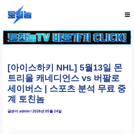
콘
Ma
텐
Me
츠
로
건
너
뛰
기
[아이스하키 NHL] 5월13일 몬
트리올 캐네디언스 vs 버팔로
세이버스 | 스포츠 분석 무료 중
계 토친놈
글쓴이
admin
/
2026년 05월 24일