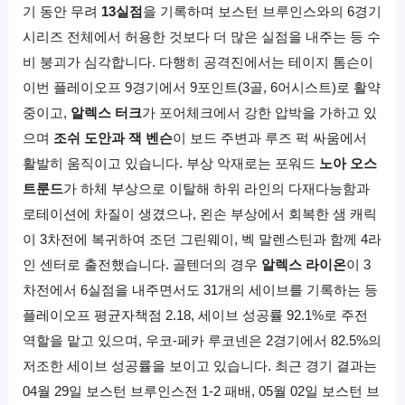
기 동안 무려
13실점
을 기록하며 보스턴 브루인스와의 6경기
시리즈 전체에서 허용한 것보다 더 많은 실점을 내주는 등 수
비 붕괴가 심각합니다. 다행히 공격진에서는 테이지 톰슨이
이번 플레이오프 9경기에서 9포인트(3골, 6어시스트)로 활약
중이고,
알렉스 터크
가 포어체크에서 강한 압박을 가하고 있
으며
조쉬 도안과 잭 벤슨
이 보드 주변과 루즈 퍽 싸움에서
활발히 움직이고 있습니다. 부상 악재로는 포워드
노아 오스
트룬드
가 하체 부상으로 이탈해 하위 라인의 다재다능함과
로테이션에 차질이 생겼으나, 왼손 부상에서 회복한 샘 캐릭
이 3차전에 복귀하여 조던 그린웨이, 벡 말렌스틴과 함께 4라
인 센터로 출전했습니다. 골텐더의 경우
알렉스 라이온
이 3
차전에서 6실점을 내주면서도 31개의 세이브를 기록하는 등
플레이오프 평균자책점 2.18, 세이브 성공률 92.1%로 주전
역할을 맡고 있으며, 우코-페카 루코넨은 2경기에서 82.5%의
저조한 세이브 성공률을 보이고 있습니다. 최근 경기 결과는
04월 29일 보스턴 브루인스전 1-2 패배, 05월 02일 보스턴 브