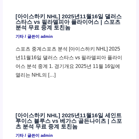
[아이스하키 NHL] 2025년11월16일 댈러스
스타스 vs 필라델피아 플라이어스 | 스포츠
분석 무료 중계 토친놈
기타
/ 글쓴이
admin
스포츠 중계스포츠 분석 [아이스하키 NHL] 2025
년11월16일 댈러스 스타스 vs 필라델피아 플라이
어스 분석 중계 1. 경기개요 2025년 11월 16일에
열리는 NHL의 […]
[아이스하키 NHL] 2025년11월16일 세인트
루이스 블루스 vs 베가스 골든나이츠 | 스포
츠 분석 무료 중계 토친놈
기타
/ 글쓴이
admin