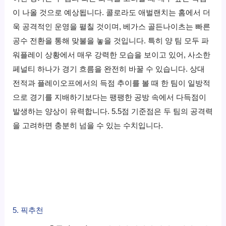
이 나올 것으로 예상됩니다. 콜로라도 애벌랜치는 홈에서 더
욱 공격적인 운영을 펼칠 것이며, 베가스 골든나이츠는 빠른
공수 전환을 통해 맞불을 놓을 것입니다. 특히 양 팀 모두 파
워플레이 상황에서 매우 강력한 모습을 보이고 있어, 사소한
페널티 하나가 경기 흐름을 완전히 바꿀 수 있습니다. 상대
전적과 플레이오프에서의 득점 추이를 볼 때 한 팀이 일방적
으로 경기를 지배하기보다는 팽팽한 공방 속에서 다득점이
발생하는 양상이 유력합니다. 5.5점 기준점은 두 팀의 공격력
을 고려하면 충분히 넘을 수 있는 수치입니다.
5. 픽추천