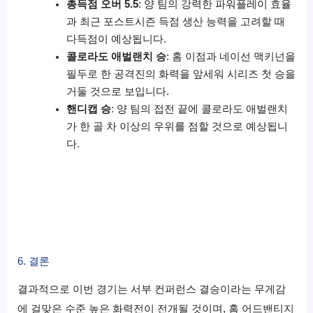
총득점 오버 5.5
: 양 팀의 강력한 파워플레이 효율
과 최근 포스트시즌 득점 생산 능력을 고려할 때
다득점이 예상됩니다.
콜로라도 애벌랜치 승
: 홈 이점과 네이선 맥키넌을
필두로 한 공격진의 화력을 앞세워 시리즈 첫 승을
거둘 것으로 보입니다.
핸디캡 승
: 양 팀의 접전 끝에 콜로라도 애벌랜치
가 한 골 차 이상의 우위를 점할 것으로 예상됩니
다.
6. 결론
결과적으로 이번 경기는 서부 컨퍼런스 결승이라는 무게감
에 걸맞은 수준 높은 화력전이 전개될 것이며, 홈 어드밴티지