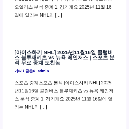
오일러스 분석 중계 1. 경기개요 2025년 11월 16
일에 열리는 NHL의 […]
[아이스하키 NHL] 2025년11월16일 콜럼버
스 블루재키츠 vs 뉴욕 레인저스 | 스포츠 분
석 무료 중계 토친놈
기타
/ 글쓴이
admin
스포츠 중계스포츠 분석 [아이스하키 NHL] 2025
년11월16일 콜럼버스 블루재키츠 vs 뉴욕 레인저
스 분석 중계 1. 경기개요 2025년 11월 16일에 열
리는 NHL의 […]