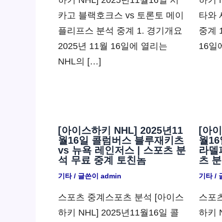
하키 NHL] 2025년11월16일 시
하키 N
카고 블랙호크스 vs 토론토 메이
타와 
플리프스 분석 중계 1. 경기개요
중계 
2025년 11월 16일에 열리는
16일
NHL의 […]
[아이스하키 NHL] 2025년11
[아이
월16일 콜럼버스 블루재키츠
월16
vs 뉴욕 레인저스 | 스포츠 분
라델
석 무료 중계 토친놈
츠 
기타
/ 글쓴이
admin
기타
/
스포츠 중계스포츠 분석 [아이스
스포츠
하키 NHL] 2025년11월16일 콜
하키 N