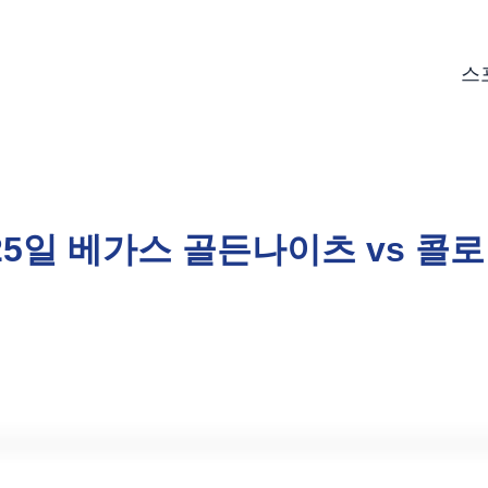
스
월25일 베가스 골든나이츠 vs 콜