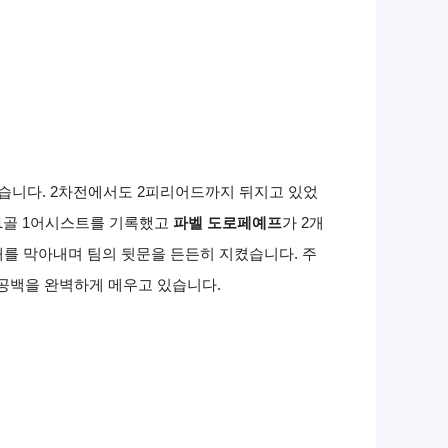
습니다. 2차전에서도 2피리어드까지 뒤지고 있었
 1골 1어시스트를 기록했고
파벨 도로페예프
가 2개
9개를 막아내며 팀의 뒷문을 든든히 지켰습니다. 주
 공백을 완벽하게 메우고 있습니다.