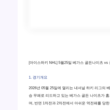
[아이스하키 NHL] 5월25일 베가스 골든나이츠 v
1. 경기개요
2026년 05월 25일에 열리는 내셔널 하키 리그
승 무패로 리드하고 있는 베가스 골든 나이츠가 홈
며, 반면 1차전과 2차전에서 아쉬운 역전패를 당