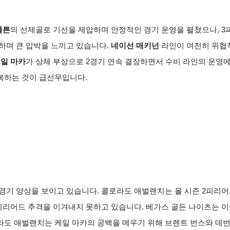
콜튼
의 선제골로 기선을 제압하며 안정적인 경기 운영을 펼쳤으나, 3
하며 큰 압박을 느끼고 있습니다.
네이선 매키넌
라인이 여전히 위협적
일 마카
가 상체 부상으로 2경기 연속 결장하면서 수비 라인의 운영
복하는 것이 급선무입니다.
경기 양상을 보이고 있습니다. 콜로라도 애벌랜치는 올 시즌 2피리어
3피리어드 추격을 이겨내지 못하고 있습니다. 베가스 골든 나이츠는 
라도 애벌랜치는 케일 마카의 공백을 메우기 위해 브렌트 번스와 데