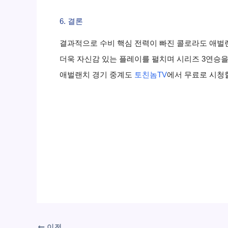
6. 결론
결과적으로 수비 핵심 전력이 빠진 콜로라도 애벌
더욱 자신감 있는 플레이를 펼치며 시리즈 3연승을
애벌랜치 경기 중계도
토친놈TV
에서 무료로 시청할
이전