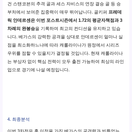
건 스탠코븐의 추격 골과 세스 자비스의 연장 결승 골 등 승
부처에서 보여준 집중력이 매우 뛰어납니다. 골키퍼
프레데
릭 안데르센은 이번 포스트시즌에서 1.72의 평균자책점과 3
차례의 완봉승
을 기록하며 최고의 컨디션을 유지하고 있습
니다. 베가스의 강력한 공격을 상대로 안데르센이 얼마나 실
점을 최소화하느냐에 따라 캐롤라이나가 원정에서 시리즈
우위를 점할 수 있을지가 결정될 것입니다. 현재 캐롤라이나
는 부상자 없이 핵심 전력이 모두 출전 가능하여 최상의 라인
업으로 경기에 나설 예정입니다.
4. 최종분석
이번 3차전은 홈 이점을 가진 베가스의 공격력과 빈틈없는