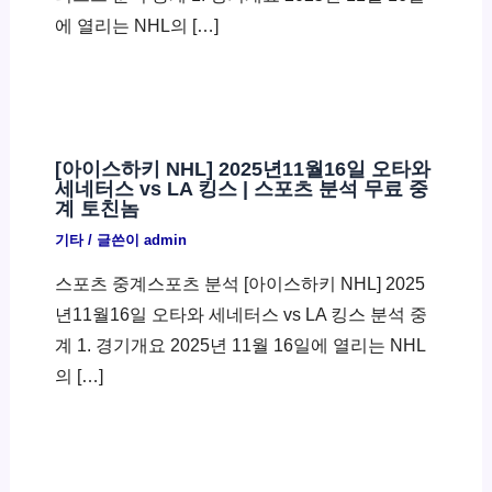
에 열리는 NHL의 […]
[아이스하키 NHL] 2025년11월16일 오타와
세네터스 vs LA 킹스 | 스포츠 분석 무료 중
계 토친놈
기타
/ 글쓴이
admin
스포츠 중계스포츠 분석 [아이스하키 NHL] 2025
년11월16일 오타와 세네터스 vs LA 킹스 분석 중
계 1. 경기개요 2025년 11월 16일에 열리는 NHL
의 […]