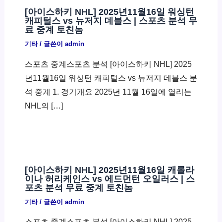
[아이스하키 NHL] 2025년11월16일 워싱턴
캐피털스 vs 뉴저지 데블스 | 스포츠 분석 무
료 중계 토친놈
기타
/ 글쓴이
admin
스포츠 중계스포츠 분석 [아이스하키 NHL] 2025
년11월16일 워싱턴 캐피털스 vs 뉴저지 데블스 분
석 중계 1. 경기개요 2025년 11월 16일에 열리는
NHL의 […]
[아이스하키 NHL] 2025년11월16일 캐롤라
이나 허리케인스 vs 에드먼턴 오일러스 | 스
포츠 분석 무료 중계 토친놈
기타
/ 글쓴이
admin
스포츠 중계스포츠 분석 [아이스하키 NHL] 2025