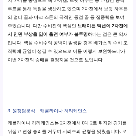
치 마너를 중심으로 잭 아이켈, 브렛 하우든 등 다양한 공격
루트를 통해 득점을 생산하고 있으며 2차전에서 브렛 하우든
의 멀티 골과 마크 스톤의 극적인 동점 골 등 집중력을 보여
주었습니다. 다만 수비진의 핵심인
브래이든 맥냅이 2차전에
서 안면 부상을 입어 출전 여부가 불투명
하다는 점은 큰 악재
입니다. 핵심 수비수의 공백이 발생할 경우 베가스의 수비 조
직력에 균열이 생길 수 있으므로 이를 어떻게 보완하느냐가
이번 3차전의 승패를 결정지을 것으로 보입니다.
3. 원정팀분석 – 캐롤라이나 허리케인스
캐롤라이나 허리케인스는 2차전에서 0대 2로 뒤지던 경기를
뒤집고 연장 승리를 거두며 시리즈의 균형을 맞췄습니다. 로