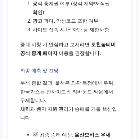
공식 중계권 여부 (정식 계약/저작권
확인)
광고 과다, 악성코드 포함 여부
사이트 접속 시 IP 차단 등 제한사항
중계 시청 시 안심하고 보시려면
토친놈티비
공식 중계 페이지
이용을 권장합니다.
최종 예측 및 전망
분석 종합 결과, 울산은 외곽 득점에서 우위,
한국가스는 인사이드와 리바운드 싸움에서
우세합니다.
체력과 벤치 자원 관리가 승패를 가를 핵심입
니다.
최종 승리 예상:
울산모비스 우세