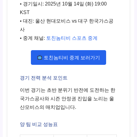
• 경기일시: 2025년 10월 14일 (화) 19:00
KST
• 대진: 울산 현대모비스 vs 대구 한국가스공
사
• 중계 채널:
토친놈티비 스포츠 중계
토친놈티비 중계 보러가기
경기 전력 분석 포인트
이번 경기는 초반 분위기 반전에 도전하는 한
국가스공사와 시즌 안정권 진입을 노리는 울
산모비스의 매치업입니다.
양 팀 비교 성능표