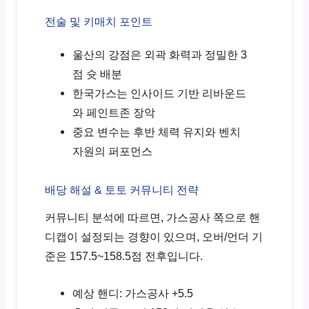
전술 및 키매치 포인트
울산의 강점은 외곽 화력과 정밀한 3
점 슛 배분
한국가스는 인사이드 기반 리바운드
와 페인트존 장악
중요 변수는 후반 체력 유지와 벤치
자원의 퍼포먼스
배당 해설 & 토토 커뮤니티 전략
커뮤니티 분석에 따르면, 가스공사 쪽으로 핸
디캡이 설정되는 경향이 있으며, 오버/언더 기
준은 157.5~158.5점 전후입니다.
예상 핸디: 가스공사 +5.5