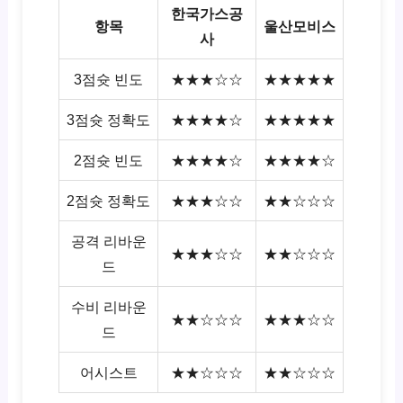
한국가스공
항목
울산모비스
사
3점슛 빈도
★★★☆☆
★★★★★
3점슛 정확도
★★★★☆
★★★★★
2점슛 빈도
★★★★☆
★★★★☆
2점슛 정확도
★★★☆☆
★★☆☆☆
공격 리바운
★★★☆☆
★★☆☆☆
드
수비 리바운
★★☆☆☆
★★★☆☆
드
어시스트
★★☆☆☆
★★☆☆☆