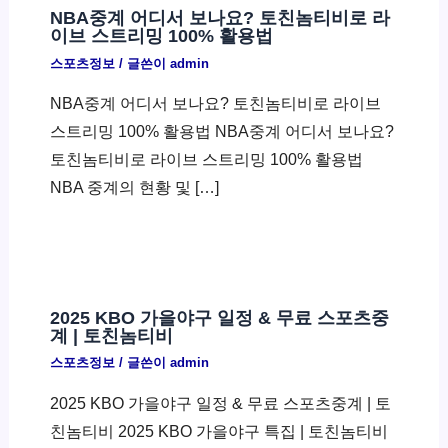
NBA중계 어디서 보나요? 토친놈티비로 라
이브 스트리밍 100% 활용법
스포츠정보
/ 글쓴이
admin
NBA중계 어디서 보나요? 토친놈티비로 라이브
스트리밍 100% 활용법 NBA중계 어디서 보나요?
토친놈티비로 라이브 스트리밍 100% 활용법
NBA 중계의 현황 및 […]
2025 KBO 가을야구 일정 & 무료 스포츠중
계 | 토친놈티비
스포츠정보
/ 글쓴이
admin
2025 KBO 가을야구 일정 & 무료 스포츠중계 | 토
친놈티비 2025 KBO 가을야구 특집 | 토친놈티비