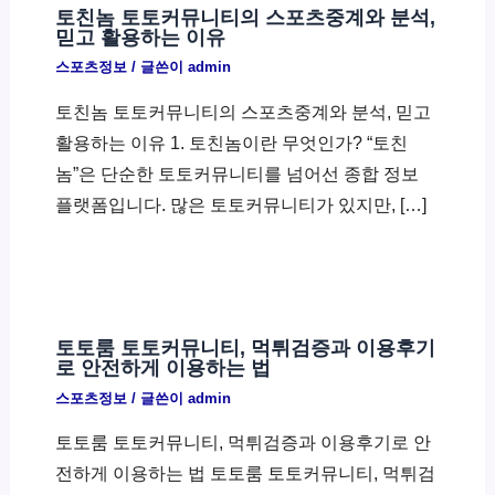
토친놈 토토커뮤니티의 스포츠중계와 분석,
믿고 활용하는 이유
스포츠정보
/ 글쓴이
admin
토친놈 토토커뮤니티의 스포츠중계와 분석, 믿고
활용하는 이유 1. 토친놈이란 무엇인가? “토친
놈”은 단순한 토토커뮤니티를 넘어선 종합 정보
플랫폼입니다. 많은 토토커뮤니티가 있지만, […]
토토룸 토토커뮤니티, 먹튀검증과 이용후기
로 안전하게 이용하는 법
스포츠정보
/ 글쓴이
admin
토토룸 토토커뮤니티, 먹튀검증과 이용후기로 안
전하게 이용하는 법 토토룸 토토커뮤니티, 먹튀검