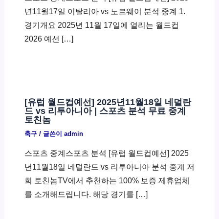
년11월17일 이탈리아 vs 노르웨이 분석 중계 1.
경기개요 2025년 11월 17일에 열리는 월드컵
2026 예선 […]
[유럽 월드컵예선] 2025년11월18일 네덜란
드 vs 리투아니아 | 스포츠 분석 무료 중계
토친놈
축구
/ 글쓴이
admin
스포츠 중계스포츠 분석 [유럽 월드컵예선] 2025
년11월18일 네덜란드 vs 리투아니아 분석 중계 저
희 토친놈TV에서 추천하는 100% 보증 제휴업체
를 소개해드립니다. 해당 경기를 […]