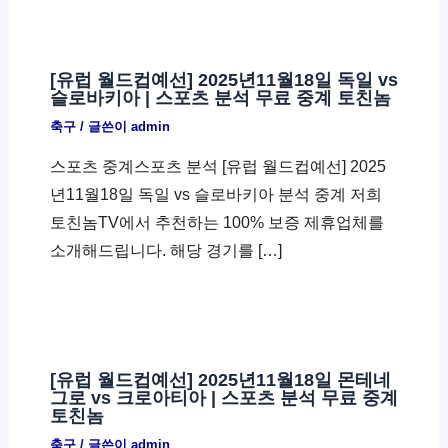
[유럽 월드컵예선] 2025년11월18일 독일 vs
슬로바키아 | 스포츠 분석 무료 중계 토친놈
축구
/ 글쓴이
admin
스포츠 중계스포츠 분석 [유럽 월드컵예선] 2025
년11월18일 독일 vs 슬로바키아 분석 중계 저희
토친놈TV에서 추천하는 100% 보증 제휴업체를
소개해드립니다. 해당 경기를 […]
[유럽 월드컵예선] 2025년11월18일 몬테네
그로 vs 크로아티아 | 스포츠 분석 무료 중계
토친놈
축구
/ 글쓴이
admin