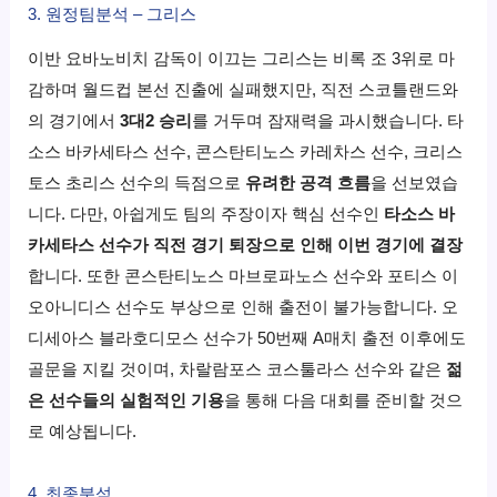
3. 원정팀분석 – 그리스
이반 요바노비치 감독이 이끄는 그리스는 비록 조 3위로 마
감하며 월드컵 본선 진출에 실패했지만, 직전 스코틀랜드와
의 경기에서
3대2 승리
를 거두며 잠재력을 과시했습니다. 타
소스 바카세타스 선수, 콘스탄티노스 카레차스 선수, 크리스
토스 초리스 선수의 득점으로
유려한 공격 흐름
을 선보였습
니다. 다만, 아쉽게도 팀의 주장이자 핵심 선수인
타소스 바
카세타스 선수가 직전 경기 퇴장으로 인해 이번 경기에 결장
합니다. 또한 콘스탄티노스 마브로파노스 선수와 포티스 이
오아니디스 선수도 부상으로 인해 출전이 불가능합니다. 오
디세아스 블라호디모스 선수가 50번째 A매치 출전 이후에도
골문을 지킬 것이며, 차랄람포스 코스툴라스 선수와 같은
젊
은 선수들의 실험적인 기용
을 통해 다음 대회를 준비할 것으
로 예상됩니다.
4. 최종분석