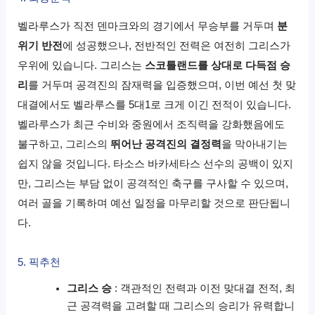
벨라루스가 직전 덴마크와의 경기에서 무승부를 거두며
분
위기 반전
에 성공했으나, 전반적인 전력은 여전히 그리스가
우위에 있습니다. 그리스는
스코틀랜드를 상대로 다득점 승
리
를 거두며 공격진의 잠재력을 입증했으며, 이번 예선 첫 맞
대결에서도 벨라루스를 5대1로 크게 이긴 전적이 있습니다.
벨라루스가 최근 수비와 중원에서 조직력을 강화했음에도
불구하고, 그리스의
뛰어난 공격진의 결정력
을 막아내기는
쉽지 않을 것입니다. 타소스 바카세타스 선수의 공백이 있지
만, 그리스는 부담 없이 공격적인 축구를 구사할 수 있으며,
여러 골을 기록하며 예선 일정을 마무리할 것으로 판단됩니
다.
5. 픽추천
그리스 승
: 객관적인 전력과 이전 맞대결 전적, 최
근 공격력을 고려할 때 그리스의 승리가 유력합니