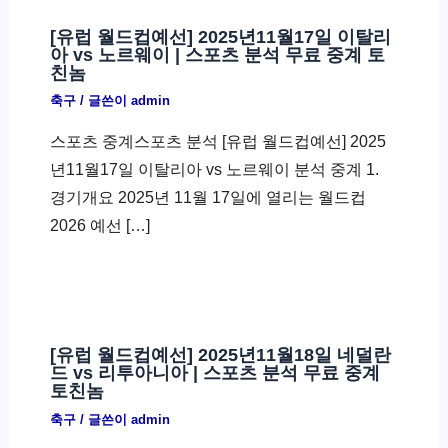
[유럽 월드컵예선] 2025년11월17일 이탈리
아 vs 노르웨이 | 스포츠 분석 무료 중계 토
친놈
축구
/ 글쓴이
admin
스포츠 중계스포츠 분석 [유럽 월드컵예선] 2025
년11월17일 이탈리아 vs 노르웨이 분석 중계 1.
경기개요 2025년 11월 17일에 열리는 월드컵
2026 예선 […]
[유럽 월드컵예선] 2025년11월18일 네덜란
드 vs 리투아니아 | 스포츠 분석 무료 중계
토친놈
축구
/ 글쓴이
admin