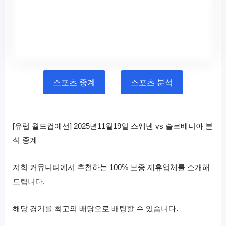
스포츠 중계
스포츠 분석
[유럽 월드컵예선] 2025년11월19일 스웨덴 vs 슬로베니아 분
석 중계
저희 커뮤니티에서 추천하는 100% 보증 제휴업체를 소개해
드립니다.
해당 경기를 최고의 배당으로 배팅할 수 있습니다.