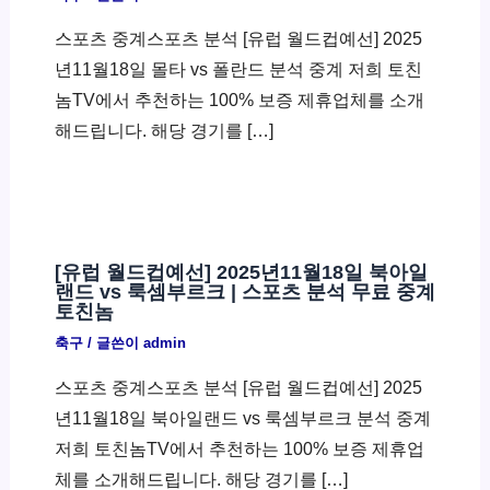
스포츠 중계스포츠 분석 [유럽 월드컵예선] 2025
년11월18일 몰타 vs 폴란드 분석 중계 저희 토친
놈TV에서 추천하는 100% 보증 제휴업체를 소개
해드립니다. 해당 경기를 […]
[유럽 월드컵예선] 2025년11월18일 북아일
랜드 vs 룩셈부르크 | 스포츠 분석 무료 중계
토친놈
축구
/ 글쓴이
admin
스포츠 중계스포츠 분석 [유럽 월드컵예선] 2025
년11월18일 북아일랜드 vs 룩셈부르크 분석 중계
저희 토친놈TV에서 추천하는 100% 보증 제휴업
체를 소개해드립니다. 해당 경기를 […]