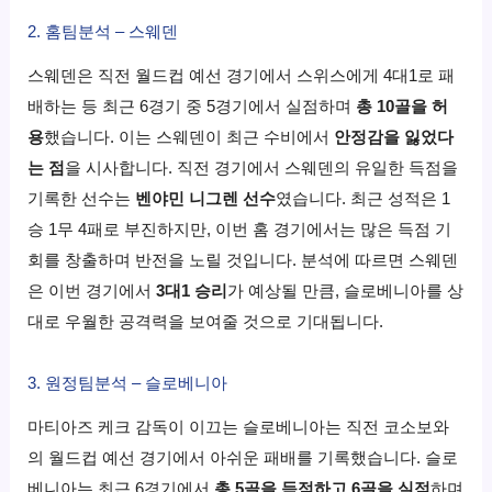
2. 홈팀분석 – 스웨덴
스웨덴은 직전 월드컵 예선 경기에서 스위스에게 4대1로 패
배하는 등 최근 6경기 중 5경기에서 실점하며
총 10골을 허
용
했습니다. 이는 스웨덴이 최근 수비에서
안정감을 잃었다
는 점
을 시사합니다. 직전 경기에서 스웨덴의 유일한 득점을
기록한 선수는
벤야민 니그렌 선수
였습니다. 최근 성적은 1
승 1무 4패로 부진하지만, 이번 홈 경기에서는 많은 득점 기
회를 창출하며 반전을 노릴 것입니다. 분석에 따르면 스웨덴
은 이번 경기에서
3대1 승리
가 예상될 만큼, 슬로베니아를 상
대로 우월한 공격력을 보여줄 것으로 기대됩니다.
3. 원정팀분석 – 슬로베니아
마티아즈 케크 감독이 이끄는 슬로베니아는 직전 코소보와
의 월드컵 예선 경기에서 아쉬운 패배를 기록했습니다. 슬로
베니아는 최근 6경기에서
총 5골을 득점하고 6골을 실점
하며