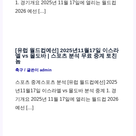
1. 경기개요 2025년 11월 17일에 열리는 월드컵
2026 예선 […]
[유럽 월드컵예선] 2025년11월17일 이스라
엘 vs 몰도바 | 스포츠 분석 무료 중계 토친
놈
축구
/ 글쓴이
admin
스포츠 중계스포츠 분석 [유럽 월드컵예선] 2025
년11월17일 이스라엘 vs 몰도바 분석 중계 1. 경
기개요 2025년 11월 17일에 열리는 월드컵 2026
예선 […]