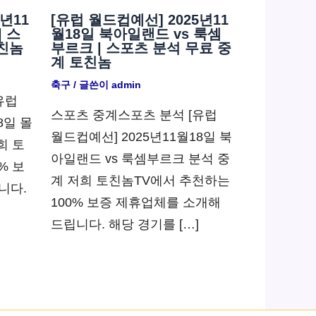
년11
[유럽 월드컵예선] 2025년11
| 스
월18일 북아일랜드 vs 룩셈
친놈
부르크 | 스포츠 분석 무료 중
계 토친놈
축구
/ 글쓴이
admin
유럽
스포츠 중계스포츠 분석 [유럽
8일 몰
월드컵예선] 2025년11월18일 북
희 토
아일랜드 vs 룩셈부르크 분석 중
% 보
계 저희 토친놈TV에서 추천하는
니다.
100% 보증 제휴업체를 소개해
드립니다. 해당 경기를 […]