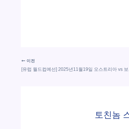
이전
토친놈 