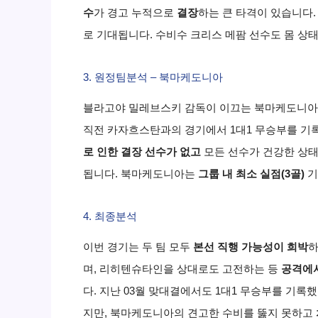
수
가 경고 누적으로
결장
하는 큰 타격이 있습니다.
로 기대됩니다. 수비수 크리스 메팜 선수도 몸 상
3. 원정팀분석 – 북마케도니아
블라고야 밀레브스키 감독이 이끄는 북마케도니
직전 카자흐스탄과의 경기에서 1대1 무승부를 기
로 인한 결장 선수가 없고
모든 선수가 건강한 상태
됩니다. 북마케도니아는
그룹 내 최소 실점(3골)
기
4. 최종분석
이번 경기는 두 팀 모두
본선 직행 가능성이 희박
하
며, 리히텐슈타인을 상대로도 고전하는 등
공격에
다. 지난 03월 맞대결에서도 1대1 무승부를 기록했
지만, 북마케도니아의 견고한 수비를 뚫지 못하고