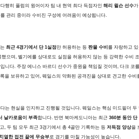
 다행히 풀럼의 윙어이자 팀 내 현역 최다 득점자인
해리 윌슨 선수
가
태를 관리 중이라 수비진 구성에 어려움이 예상됩니다.
아는
최근 4경기에서 단 1실점
만 허용하는 등
짠물 수비
를 자랑하고 있
록했으며, 벨기에를 상대로도 실점을 허용하지 않는 등 강력한 수비 
입니다. 주장 에니스 바르디 선수가 중원을 책임질 것이며, 다크 코
록을 보유하고 있어, 웨일스의 약화된 공격진을 상대로 견고한 수비를
다는 현실을 인지하고 진행될 것입니다. 웨일스는 핵심 미드필더 두
서 날카로움이 부족
합니다. 반면 북마케도니아는 최근
360분 동안 단
고, 두 팀 모두 최근 3경기에서 총 4골만 기록하는 등
저득점 양상
을 
치열한 접전 끝에 무승부
로 경기를 마칠 가능성이 높습니다.