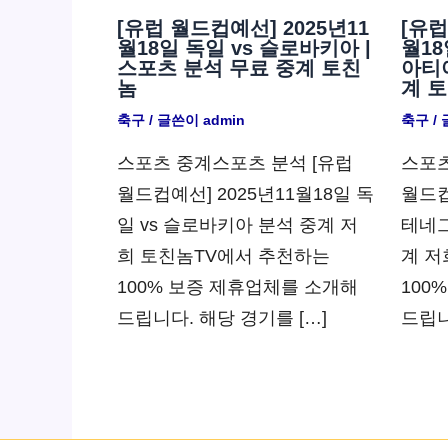
[유럽 월드컵예선] 2025년11
[유럽
월18일 독일 vs 슬로바키아 |
월18
스포츠 분석 무료 중계 토친
아티아
놈
계 
축구
/ 글쓴이
admin
축구
/
스포츠 중계스포츠 분석 [유럽
스포츠
월드컵예선] 2025년11월18일 독
월드컵
일 vs 슬로바키아 분석 중계 저
테네그
희 토친놈TV에서 추천하는
계 저
100% 보증 제휴업체를 소개해
100
드립니다. 해당 경기를 […]
드립니