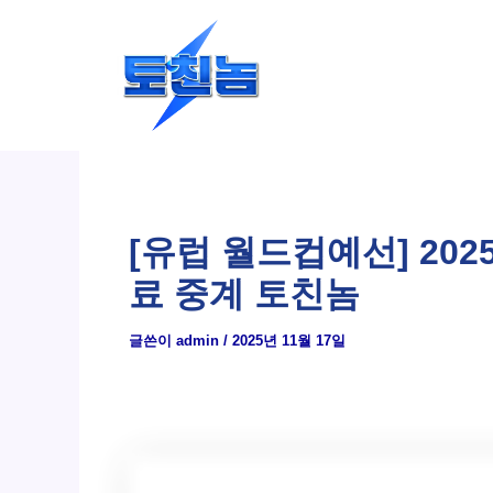
콘
텐
츠
로
건
너
뛰
[유럽 월드컵예선] 202
기
료 중계 토친놈
글쓴이
admin
/
2025년 11월 17일