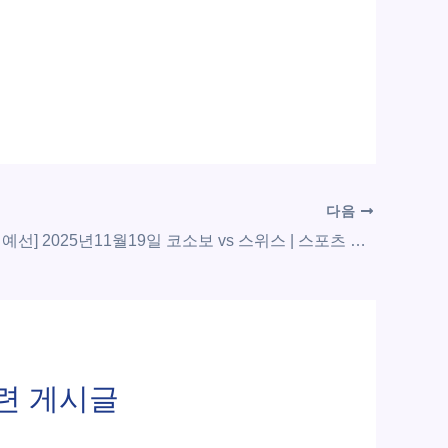
다음
[유럽 월드컵예선] 2025년11월19일 코소보 vs 스위스 | 스포츠 분석 무료 중계 토친놈
련 게시글