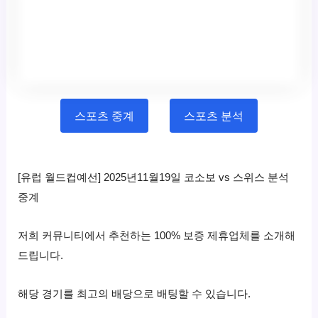
스포츠 중계
스포츠 분석
[유럽 월드컵예선] 2025년11월19일 코소보 vs 스위스 분석
중계
저희 커뮤니티에서 추천하는 100% 보증 제휴업체를 소개해
드립니다.
해당 경기를 최고의 배당으로 배팅할 수 있습니다.