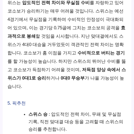
위스는
압도적인 전력 차이와 무실점 수비
를 자랑하고 있어
코소보가 승리하기는 매우 어려울 것입니다. 스위스는 예선
4경기에서 무실점을 기록하며 수비적인 안정성이 극대화되
어 있으며, 이는 경기당 0.75골에 그치는 코소보의 공격을
효
과적으로 봉쇄
할 것임을 시사합니다. 지난 맞대결에서도 스
위스가 4대0 대승을 거두었듯이 객관적인 전력 차이는 명확
합니다. 코소보가 홈 이점을 가지고
수비적으로 버티는 경기
를 할 가능성이 높습니다. 하지만 스위스의 뛰어난 수비를 뚫
고 코소보가 득점하기 어려울 것이며,
저득점 양상 속에서 스
위스가 0대1로 승리
하거나
0대0 무승부
가 나올 가능성이 높
습니다.
5. 픽추천
스위스 승
: 압도적인 전력 차이, 무패 및 무실점
기록, 직전 맞대결 대승 등을 고려할 때 스위스의
승리를 추천합니다.