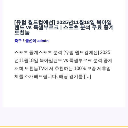
[유럽 월드컵예선] 2025년11월18일 북아일
랜드 vs 룩셈부르크 | 스포츠 분석 무료 중계
토친놈
축구
/ 글쓴이
admin
스포츠 중계스포츠 분석 [유럽 월드컵예선] 2025
년11월18일 북아일랜드 vs 룩셈부르크 분석 중계
저희 토친놈TV에서 추천하는 100% 보증 제휴업
체를 소개해드립니다. 해당 경기를 […]