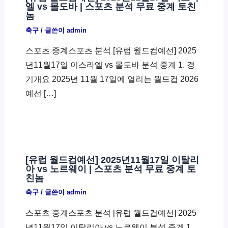
엘 vs 몰도바 | 스포츠 분석 무료 중계 토친
놈
축구
/ 글쓴이
admin
스포츠 중계스포츠 분석 [유럽 월드컵예선] 2025
년11월17일 이스라엘 vs 몰도바 분석 중계 1. 경
기개요 2025년 11월 17일에 열리는 월드컵 2026
예선 […]
[유럽 월드컵예선] 2025년11월17일 이탈리
아 vs 노르웨이 | 스포츠 분석 무료 중계 토
친놈
축구
/ 글쓴이
admin
스포츠 중계스포츠 분석 [유럽 월드컵예선] 2025
년11월17일 이탈리아 vs 노르웨이 분석 중계 1.