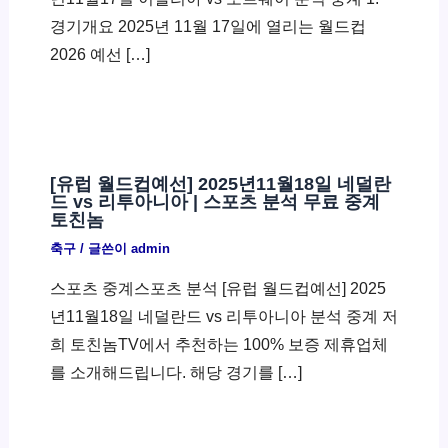
경기개요 2025년 11월 17일에 열리는 월드컵
2026 예선 […]
[유럽 월드컵예선] 2025년11월18일 네덜란
드 vs 리투아니아 | 스포츠 분석 무료 중계
토친놈
축구
/ 글쓴이
admin
스포츠 중계스포츠 분석 [유럽 월드컵예선] 2025
년11월18일 네덜란드 vs 리투아니아 분석 중계 저
희 토친놈TV에서 추천하는 100% 보증 제휴업체
를 소개해드립니다. 해당 경기를 […]