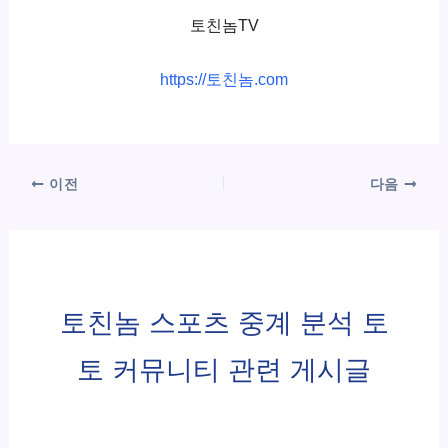
토친놈TV
https://토친놈.com
이전
다음
토친놈 스포츠 중계 분석 토
토 커뮤니티 관련 게시글