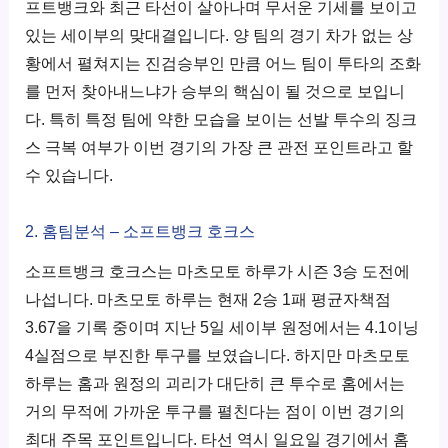
프트뱅크와 최근 타선이 살아나며 무서운 기세를 보이고
있는 세이부의 맞대결입니다. 양 팀의 경기 차가 없는 상
황에서 펼쳐지는 진검승부인 만큼 어느 팀이 투타의 조화
를 먼저 찾아내느냐가 승부의 핵심이 될 것으로 보입니
다. 특히 특정 팀에 약한 모습을 보이는 선발 투수의 징크
스 극복 여부가 이번 경기의 가장 큰 관전 포인트라고 할
수 있습니다.
2. 홈팀분석 – 소프트뱅크 호크스
소프트뱅크 호크스는 마츠모토 하루가 시즌 3승 도전에
나섭니다. 마츠모토 하루는 현재 2승 1패 평균자책점
3.67을 기록 중이며 지난 5일 세이부 원정에서는 4.1이닝
4실점으로 부진한 투구를 보였습니다. 하지만 마츠모토
하루는 홈과 원정의 괴리가 대단히 큰 투수로 홈에서는
거의 무적에 가까운 투구를 펼친다는 점이 이번 경기의
최대 주목 포인트입니다. 타선 역시 일요일 경기에서 홈