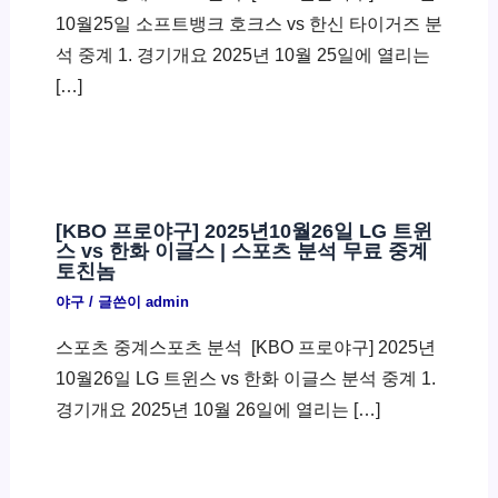
10월25일 소프트뱅크 호크스 vs 한신 타이거즈 분
석 중계 1. 경기개요 2025년 10월 25일에 열리는
[…]
[KBO 프로야구] 2025년10월26일 LG 트윈
스 vs 한화 이글스 | 스포츠 분석 무료 중계
토친놈
야구
/ 글쓴이
admin
스포츠 중계스포츠 분석 ​ [KBO 프로야구] 2025년
10월26일 LG 트윈스 vs 한화 이글스 분석 중계 1.
경기개요 2025년 10월 26일에 열리는 […]