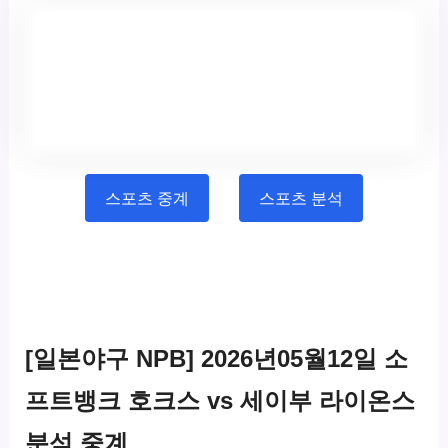
스포츠 중계
스포츠 분석
[일본야구 NPB] 2026년05월12일 소
프트뱅크 호크스 vs 세이부 라이온스
분석 중계