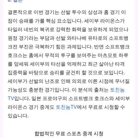
결론적으로 이번 경기는 선발 투수의 상성과 홈 경기 이
점이 승패를 가를 핵심 요소입니다. 세이부 라이온스가
타일러 네빈의 복귀로 강력한 화력을 보유하게 되었으나
원정 경기라는 부담과 선발 와타나베 유타로의 소프트뱅
크전 부진은 극복하기 힘든 과제입니다. 반면 소프트뱅크
호크스는 홈에서 무적의 투구를 보여주는 마츠모토 하루
를 앞세워 세이부의 타선을 억제하고 최근 살아난 타격
집중력을 바탕으로 승리를 굳건히 할 것으로 보입니다.
세이부가 선발의 난조로 인해 의외로 이른 시점에 무너질
가능성도 충분한 경기입니다. 이 분석의 출처는
토친놈
TV
입니다. 일본 프로야구의 소프트뱅크 호크스와 세이부
라이온스 경기 중계도
토친놈TV
에서 무료로 시청할 수
있습니다.
합법적인 무료 스포츠 중계 시청