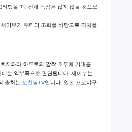
려했을 때, 전체 득점은 많지 않을 것으로
서 세이부가 투타의 조화를 바탕으로 격차를
 후지와라 하루토의 깜짝 호투에 기대를
기에는 역부족으로 판단됩니다. 세이부는
석의 출처는
토친놈TV
입니다. 일본 프로야구