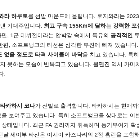
와라 하루토
를 선발 마운드에 올립니다. 후지와라는 202
따낸 기대주입니다.
최고 구속 155Km에 달하는 강력한 
다만, 1군 데뷔전이라는 압박감 속에서 특유의
공격적인 
한편, 소프트뱅크의 타선은 심각한 부진에 빠져 있습니다.
명도 없을 정도로 타격 사이클이 바닥
을 치고 있습니다. 특
지 못하는 모습이 반복되고 있습니다. 불펜진 역시 카미
다.
타카하시 코나
가 선발로 출격합니다. 타카하시는 현재까지
용을 보여주고 있습니다. 특히 소프트뱅크를 상대로는 이
 상태입니다. 최근 FA 권리까지 취득하며 동기부여가 확
 전날 세이부 타선은 이시이 카즈나리의 2점 홈런을 포함해