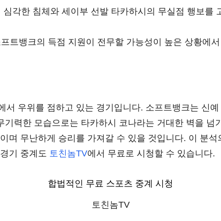
의 심각한 침체와 세이부 선발 타카하시의 무실점 행보를 고
 소프트뱅크의 득점 지원이 전무할 가능성이 높은 상황에
에서 우위를 점하고 있는 경기입니다. 소프트뱅크는 신예
 무기력한 모습으로는 타카하시 코나라는 거대한 벽을 넘
이며 무난하게 승리를 가져갈 수 있을 것입니다. 이 분
 경기 중계도
토친놈TV
에서 무료로 시청할 수 있습니다.
합법적인 무료 스포츠 중계 시청
토친놈TV