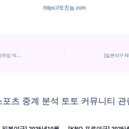
https://토친놈.com
[아이스하키 NHL] 5월13일 베가스 골든나이츠 vs 애너하임 덕스 | 스포츠 분석 무료 중계 토친놈
스포츠 중계 분석 토토 커뮤니티 관
B 일본야구] 2025년10월
[KBO 프로야구] 2025