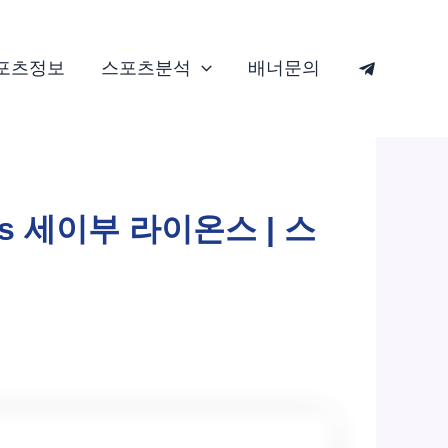
포츠정보
스포츠분석
배너문의
s 세이부 라이온스 | 스