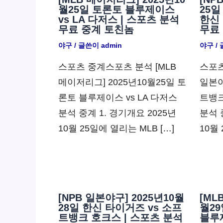
월25일 토론토 블루제이스
25일
vs LA 다저스 | 스포츠 분석
한신 
무료 중계 토친놈
무료
야구
/ 글쓴이
admin
야구
/
스포츠 중계스포츠 분석 [MLB
스포츠
메이저리그] 2025년10월25일 토
일본야
론토 블루제이스 vs LA 다저스
트뱅크
분석 중계 1. 경기개요 2025년
분석 
10월 25일에 열리는 MLB […]
10월
[NPB 일본야구] 2025년10월
[ML
28일 한신 타이거즈 vs 소프
월29
트뱅크 호크스 | 스포츠 분석
블루제