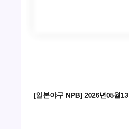
[일본야구 NPB] 2026년05