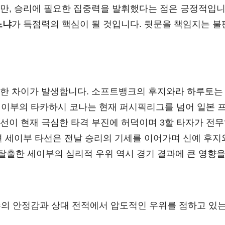
만, 승리에 필요한 집중력을 발휘했다는 점은 긍정적입니
느냐
가 득점력의 핵심이 될 것입니다. 뒷문을 책임지는 
연한 차이가 발생합니다. 소프트뱅크의 후지와라 하루토는
, 세이부의 타카하시 코나는 현재 퍼시픽리그를 넘어 일본
선이 현재 극심한 타격 부진에 허덕이며 3할 타자가 전무
면 세이부 타선은 전날 승리의 기세를 이어가며 신예 후
출한 세이부의 심리적 우위 역시 경기 결과에 큰 영향을
투수의 안정감과 상대 전적에서 압도적인 우위를 점하고 있