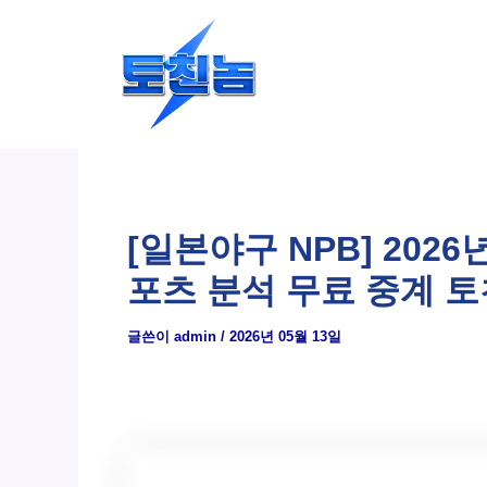
콘
텐
츠
로
건
너
뛰
[일본야구 NPB] 202
기
포츠 분석 무료 중계 
글쓴이
admin
/
2026년 05월 13일