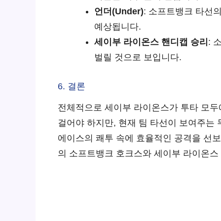
언더(Under)
: 소프트뱅크 타선
예상됩니다.
세이부 라이온스 핸디캡 승리
:
벌릴 것으로 보입니다.
6. 결론
전체적으로 세이부 라이온스가 투타 모두
걸어야 하지만, 현재 팀 타선이 보여주는
에이스의 쾌투 속에 효율적인 공격을 선보
의 소프트뱅크 호크스와 세이부 라이온스