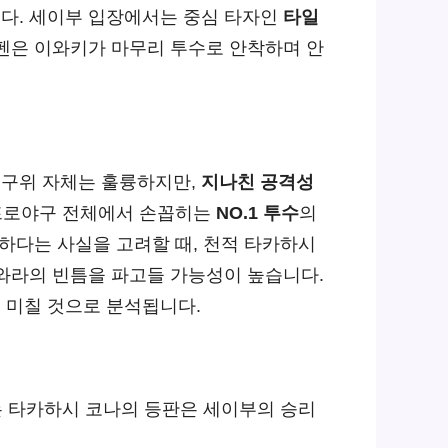
다. 세이부 입장에서는 중심 타자인
타일
불펜은 이와키가 마무리 투수로 안착하며 안
 구위 자체는 훌륭하지만,
지나친 공격성
 프로야구 전체에서 손꼽히는
NO.1 투수
의
하다는 사실을 고려할 때, 천적 타카하시
지와라의 빈틈을 파고들 가능성이 높습니다.
 미칠 것으로 분석됩니다.
는 타카하시 코나의 등판은 세이부의 승리