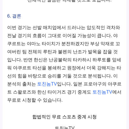
6. 결론
이번 경기는 선발 매치업에서 드러나는 압도적인 격차와
전날 경기의 흐름이 그대로 이어질 가능성이 큽니다. 야
쿠르트는 야마노 타이치가 분전하겠지만 부상 악재로 꼬
여버린 팀 전체의 루틴과 불펜의 난조가 발목을 잡을 것
입니다. 반면 한신은 난공불락의 타카하시 하루토를 앞세
워 야쿠르트 타선을 봉쇄하고 원정에서 더욱 강해지는 타
선의 힘을 바탕으로 승리를 거둘 것으로 분석됩니다. 이
분석의 출처는
토친놈TV
입니다. 일본 프로야구의 야쿠르
트 스왈로즈와 한신 타이거즈 경기 중계도
토친놈TV
에서
무료로 시청할 수 있습니다.
합법적인 무료 스포츠 중계 시청
토친놈TV