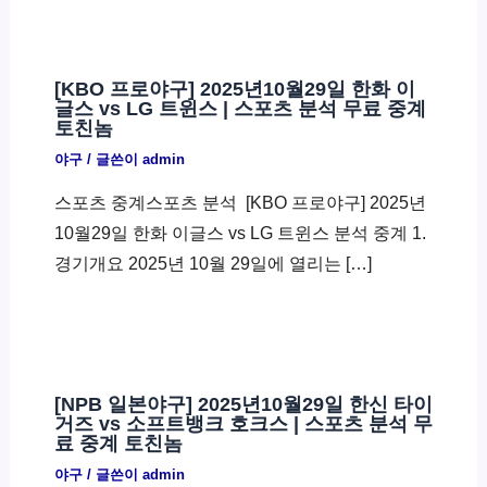
[KBO 프로야구] 2025년10월29일 한화 이
글스 vs LG 트윈스 | 스포츠 분석 무료 중계
토친놈
야구
/ 글쓴이
admin
스포츠 중계스포츠 분석 ​ [KBO 프로야구] 2025년
10월29일 한화 이글스 vs LG 트윈스 분석 중계 1.
경기개요 2025년 10월 29일에 열리는 […]
[NPB 일본야구] 2025년10월29일 한신 타이
거즈 vs 소프트뱅크 호크스 | 스포츠 분석 무
료 중계 토친놈
야구
/ 글쓴이
admin