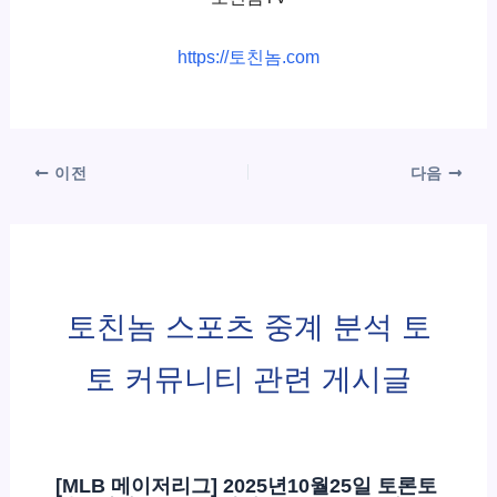
https://토친놈.com
이전
다음
토친놈 스포츠 중계 분석 토
토 커뮤니티 관련 게시글
[MLB 메이저리그] 2025년10월25일 토론토