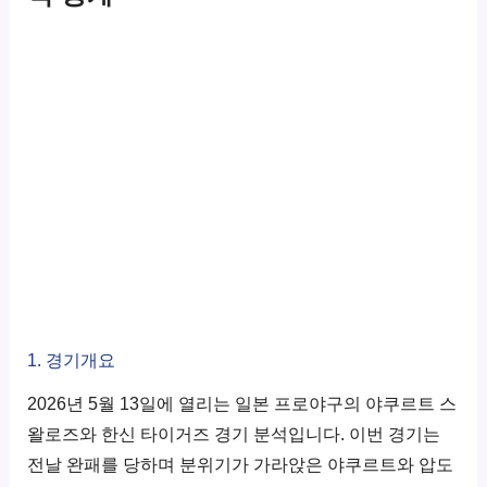
1. 경기개요
2026년 5월 13일에 열리는 일본 프로야구의 야쿠르트 스
왈로즈와 한신 타이거즈 경기 분석입니다. 이번 경기는
전날 완패를 당하며 분위기가 가라앉은 야쿠르트와 압도