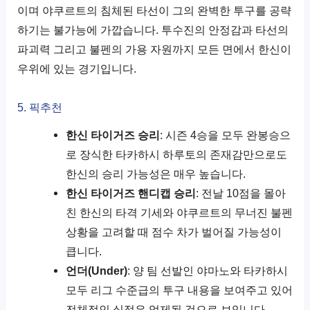
이며 야쿠르트의 침체된 타선이 그의 완벽한 투구를 공략
하기는 불가능에 가깝습니다. 투수진의 안정감과 타선의
파괴력 그리고 불펜의 가용 자원까지 모든 면에서 한신이
우위에 있는 경기입니다.
5. 픽추천
한신 타이거즈 승리
: 시즌 4승을 모두 완봉승으
로 장식한 타카하시 하루토의 존재감만으로도
한신의 승리 가능성은 매우 높습니다.
한신 타이거즈 핸디캡 승리
: 전날 10점을 몰아
친 한신의 타격 기세와 야쿠르트의 무너진 불펜
상황을 고려할 때 점수 차가 벌어질 가능성이
큽니다.
언더(Under)
: 양 팀 선발인 야마노와 타카하시
모두 리그 수준급의 투구 내용을 보여주고 있어
전체적인 실점은 억제될 것으로 보입니다.