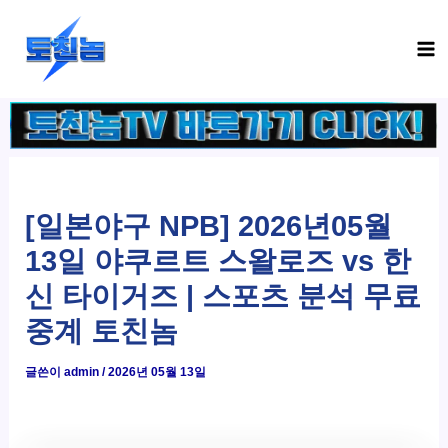
콘
Ma
텐
Me
츠
로
건
너
뛰
기
[일본야구 NPB] 2026년05월
13일 야쿠르트 스왈로즈 vs 한
신 타이거즈 | 스포츠 분석 무료
중계 토친놈
글쓴이
admin
/
2026년 05월 13일