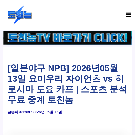
콘
Ma
텐
Me
츠
로
건
너
뛰
기
[일본야구 NPB] 2026년05월
13일 요미우리 자이언츠 vs 히
로시마 도요 카프 | 스포츠 분석
무료 중계 토친놈
글쓴이
admin
/
2026년 05월 13일