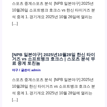
스포츠 중계스포츠 분석 ​ [NPB 일본야구] 2025년
10월26일 소프트뱅크 호크스 vs 한신 타이거즈 분
석 중계 1. 경기개요 2025년 10월 26일에 열리는
[…]
[NPB 일본야구] 2025년10월28일 한신 타이
거즈 vs 소프트뱅크 호크스 | 스포츠 분석 무
료 중계 토친놈
야구
/ 글쓴이
admin
스포츠 중계스포츠 분석 ​ [NPB 일본야구] 2025년
10월28일 한신 타이거즈 vs 소프트뱅크 호크스 분
석 중계 1. 경기개요 2025년 10월 28일에 열리는
[…]