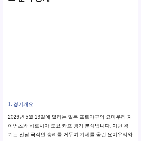
1. 경기개요
2026년 5월 13일에 열리는 일본 프로야구의 요미우리 자
이언츠와 히로시마 도요 카프 경기 분석입니다. 이번 경
기는 전날 극적인 승리를 거두며 기세를 올린 요미우리와