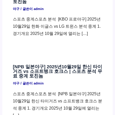
토친놈
야구
/ 글쓴이
admin
스포츠 중계스포츠 분석 ​ [KBO 프로야구] 2025년
10월29일 한화 이글스 vs LG 트윈스 분석 중계 1.
경기개요 2025년 10월 29일에 열리는 […]
[NPB 일본야구] 2025년10월29일 한신 타이
거즈 vs 소프트뱅크 호크스 | 스포츠 분석 무
료 중계 토친놈
야구
/ 글쓴이
admin
스포츠 중계스포츠 분석 ​ [NPB 일본야구] 2025년
10월29일 한신 타이거즈 vs 소프트뱅크 호크스 분
석 중계 1. 경기개요 2025년 10월 29일에 열리는