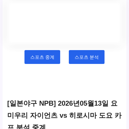
스포츠 중계
스포츠 분석
[일본야구 NPB] 2026년05월13일 요
미우리 자이언츠 vs 히로시마 도요 카
프 분석 중계