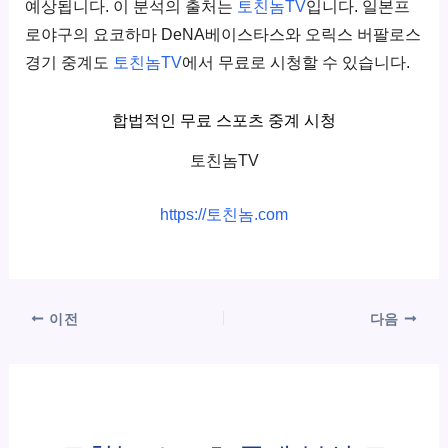
예상됩니다. 이 분석의 출처는
토친놈TV
입니다. 일본프
로야구의 요코하마 DeNA베이스타스와 오릭스 버팔로스
경기 중계도
토친놈TV
에서 무료로 시청할 수 있습니다.
합법적인 무료 스포츠 중계 시청
토친놈TV
https://토친놈.com
이전
다음