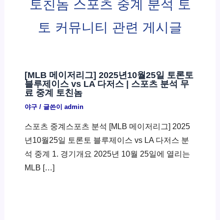
토친놈 스포츠 중계 분석 토
토 커뮤니티 관련 게시글
[MLB 메이저리그] 2025년10월25일 토론토
블루제이스 vs LA 다저스 | 스포츠 분석 무
료 중계 토친놈
야구
/ 글쓴이
admin
스포츠 중계스포츠 분석 [MLB 메이저리그] 2025
년10월25일 토론토 블루제이스 vs LA 다저스 분
석 중계 1. 경기개요 2025년 10월 25일에 열리는
MLB […]