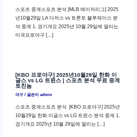
스포츠 중계스포츠 분석 [MLB 메이저리그] 2025
년10월29일 LA 다저스 vs 토론토 블루제이스 분
석 중계 1. 경기개요 2025년 10월 29일에 열리는
미국프로야구 […]
[KBO 프로야구] 2025년10월29일 한화 이
글스 vs LG 트윈스 | 스포츠 분석 무료 중계
토친놈
야구
/ 글쓴이
admin
스포츠 중계스포츠 분석 ​ [KBO 프로야구] 2025년
10월29일 한화 이글스 vs LG 트윈스 분석 중계 1.
경기개요 2025년 10월 29일에 열리는 […]