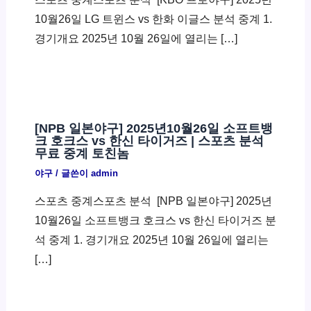
10월26일 LG 트윈스 vs 한화 이글스 분석 중계 1.
경기개요 2025년 10월 26일에 열리는 […]
[NPB 일본야구] 2025년10월26일 소프트뱅
크 호크스 vs 한신 타이거즈 | 스포츠 분석
무료 중계 토친놈
야구
/ 글쓴이
admin
스포츠 중계스포츠 분석 ​ [NPB 일본야구] 2025년
10월26일 소프트뱅크 호크스 vs 한신 타이거즈 분
석 중계 1. 경기개요 2025년 10월 26일에 열리는
[…]