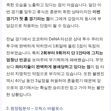
족한 모습을 노출하고 있다는 점이 아쉽습니다. 일단 이
번 경기를 앞두고 휴식은 충분히 취한 상태이지만
이번
경기가 첫 홈 경기라는 점
이 그에게 강점이자 동시에 부
담감으로 작용하는 단점이 될 수 있습니다.
전날 경기에서 요코하마 DeNA 타선은 상대 투수 쿠리의
투구에 완벽하게 막히면서 1회말에 올린 1점이 득점의
전부였습니다. 특히
2회부터 9회까지 단 1안타에 그치는
엄청난 빈공
을 보여주며 무기력하게 패배했습니다. 무엇
보다
좌타자들이 완벽하게 봉쇄당하고 있다는 점
이 팀 타
선의 치명적인 약점으로 부각되고 있습니다. 또한 불펜진
역시 4이닝 동안 3실점을 허용하며 흔들렸기 때문에 앞
으로의 경기에서는 확실한 승리조만 믿고 가야 하는 불안
한 상황입니다.
3. 원정팀분석 – 오릭스 버팔로스