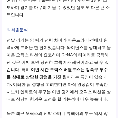
모하며 경기를 마무리 지을 수 있었던 점도 또 다른 큰 소
득입니다.
4. 최종분석
전날 경기는 양 팀의 전력 차이가 마운드와 타선에서 완
벽하게 드러난 한 판이었습니다. 와이난스를 상대하고 돌
아온 오릭스 타선이 요코하마 DeNA의 타이라를 공략해
낸 것은 어찌 보면 당연한 흐름이자 패턴이라고 볼 수 있
습니다. 특히
이번 시즌 오릭스 버팔로스는 강속구 투수
를 상대로 상당한 강점을 가진 팀
이라는 특징이 있습니
다. 이러한 팀 성향을 고려한다면 아직 안정감이 부족한
시노키 켄타로의 투구는 이번 경기에서 오릭스 타선을 상
대로 상당히 힘겨운 고전을 할 가능성이 매우 높습니다.
물론 최근 오릭스의 선발 소타니 류헤이의 투구 역시 많