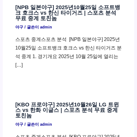
[NPB 일본야구] 2025년10월25일 소프트뱅
크 호크스 vs 한신 타이거즈 | 스포츠 분석
무료 중계 토친놈
야구
/ 글쓴이
admin
스포츠 중계스포츠 분석 ​ [NPB 일본야구] 2025년
10월25일 소프트뱅크 호크스 vs 한신 타이거즈 분
석 중계 1. 경기개요 2025년 10월 25일에 열리는
[…]
[KBO 프로야구] 2025년10월26일 LG 트윈
스 vs 한화 이글스 | 스포츠 분석 무료 중계
토친놈
야구
/ 글쓴이
admin
스포츠 중계스포츠 분석 ​ [KBO 프로야구] 2025년