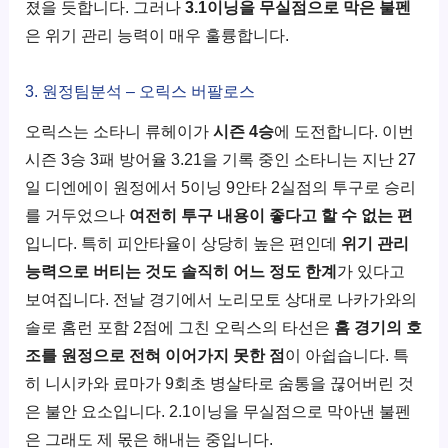
졌을 듯합니다. 그러나
3.1이닝을 무실점으로 막은 불펜
은 위기 관리 능력이 매우 훌륭합니다.
3. 원정팀분석 – 오릭스 버팔로스
오릭스는 소타니 류헤이가
시즌 4승
에 도전합니다. 이번
시즌 3승 3패 방어율 3.21을 기록 중인 소타니는 지난 27
일 디엔에이 원정에서 5이닝 9안타 2실점의 투구로 승리
를 거두었으나
여전히 투구 내용이 좋다고 할 수 없는 편
입니다. 특히 피안타율이 상당히 높은 편인데
위기 관리
능력으로 버티는 것도 솔직히 어느 정도 한계
가 있다고
보여집니다. 전날 경기에서 노리모토 상대로 나카가와의
솔로 홈런 포함 2점에 그친 오릭스의 타선은
홈 경기의 호
조를 원정으로 전혀 이어가지 못한 점
이 아쉽습니다. 특
히 니시카와 료마가 9회초 병살타로 숨통을 끊어버린 것
은 불안 요소입니다. 2.1이닝을 무실점으로 막아낸 불펜
은 그래도 제 몫은 해내는 중입니다.