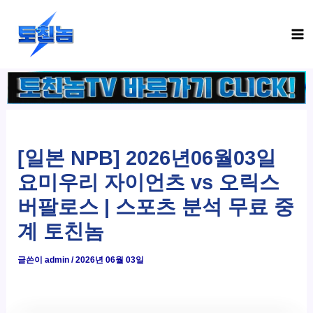
콘
Ma
텐
Me
츠
로
건
너
뛰
기
[일본 NPB] 2026년06월03일
요미우리 자이언츠 vs 오릭스
버팔로스 | 스포츠 분석 무료 중
계 토친놈
글쓴이
admin
/
2026년 06월 03일