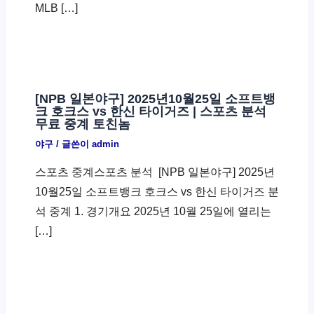
MLB […]
[NPB 일본야구] 2025년10월25일 소프트뱅
크 호크스 vs 한신 타이거즈 | 스포츠 분석
무료 중계 토친놈
야구
/ 글쓴이
admin
스포츠 중계스포츠 분석 ​ [NPB 일본야구] 2025년
10월25일 소프트뱅크 호크스 vs 한신 타이거즈 분
석 중계 1. 경기개요 2025년 10월 25일에 열리는
[…]