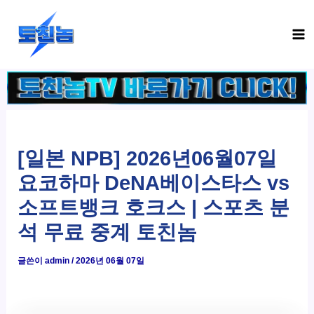
콘
Ma
텐
Me
츠
로
건
너
뛰
기
[일본 NPB] 2026년06월07일
요코하마 DeNA베이스타스 vs
소프트뱅크 호크스 | 스포츠 분
석 무료 중계 토친놈
글쓴이
admin
/
2026년 06월 07일