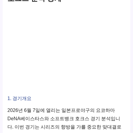
1. 경기개요
2026년 6월 7일에 열리는 일본프로야구의 요코하마
DeNA베이스타스와 소프트뱅크 호크스 경기 분석입니
다. 이번 경기는 시리즈의 향방을 가를 중요한 맞대결로