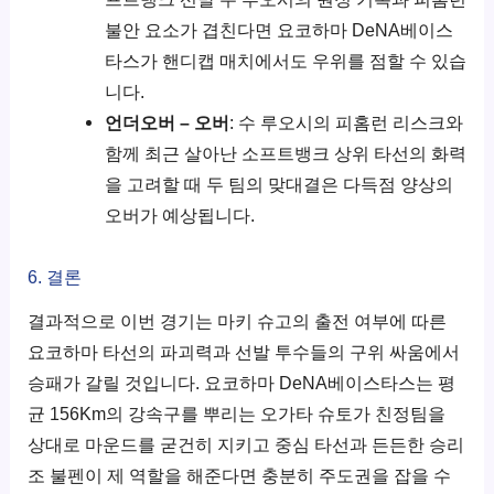
불안 요소가 겹친다면 요코하마 DeNA베이스
타스가 핸디캡 매치에서도 우위를 점할 수 있습
니다.
언더오버 – 오버
: 수 루오시의 피홈런 리스크와
함께 최근 살아난 소프트뱅크 상위 타선의 화력
을 고려할 때 두 팀의 맞대결은 다득점 양상의
오버가 예상됩니다.
6. 결론
결과적으로 이번 경기는 마키 슈고의 출전 여부에 따른
요코하마 타선의 파괴력과 선발 투수들의 구위 싸움에서
승패가 갈릴 것입니다. 요코하마 DeNA베이스타스는 평
균 156Km의 강속구를 뿌리는 오가타 슈토가 친정팀을
상대로 마운드를 굳건히 지키고 중심 타선과 든든한 승리
조 불펜이 제 역할을 해준다면 충분히 주도권을 잡을 수