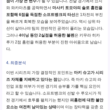
점이 가장 큰 변수
가 될 수 있습니다. 전날 경기에서 쇼지
와 와카마츠를 공략하면서
마사키 토모야의 솔로 홈런을
포함해 6점을 득점한 소프트뱅크의 타선
은 1차전의 부진
을 빠르게 회복한 모습을 보여주었습니다. 역시 상위 타
선이 살아나야 팀의 전반적인 공격이 풀리는 모습입니다.
그러나
4이닝 동안 2실점을 허용한 불펜
은 키무라 히카
루가 2점 홈런을 허용한 부분이 진한 아쉬움으로 남습니
다.
4. 최종분석
이번 시리즈의 가장 결정적인 포인트는
마키 슈고가 시리
즈 자체를 지배하고 있다는 점
입니다. 즉 마키 슈고의 라
인업 포함 여부가 이번 경기의 승부를 가를 핵심 요인이
라고 할 수 있습니다. 소프트뱅크의 선발 수 루오시가 직
전 경기에서 호투를 펼치기는 했지만
피홈런에 대한 불안
요소는 여전히 남아있는 상태
이며 이는 장타력을 갖춘 요