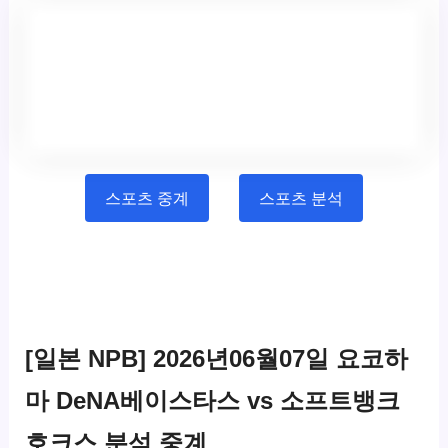
스포츠 중계
스포츠 분석
[일본 NPB] 2026년06월07일 요코하
마 DeNA베이스타스 vs 소프트뱅크
호크스 분석 중계