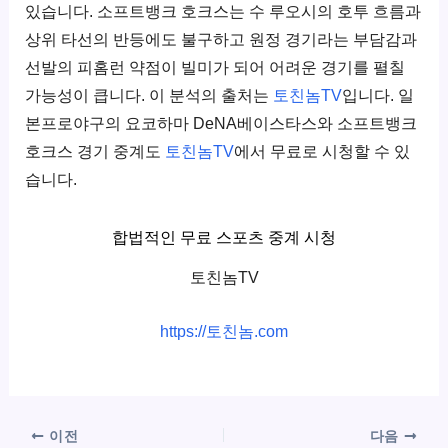
있습니다. 소프트뱅크 호크스는 수 루오시의 호투 흐름과
상위 타선의 반등에도 불구하고 원정 경기라는 부담감과
선발의 피홈런 약점이 빌미가 되어 어려운 경기를 펼칠
가능성이 큽니다. 이 분석의 출처는
토친놈TV
입니다. 일
본프로야구의 요코하마 DeNA베이스타스와 소프트뱅크
호크스 경기 중계도
토친놈TV
에서 무료로 시청할 수 있
습니다.
합법적인 무료 스포츠 중계 시청
토친놈TV
https://토친놈.com
이전
다음