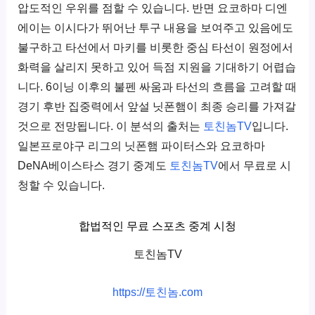
압도적인 우위를 점할 수 있습니다. 반면 요코하마 디엔
에이는 이시다가 뛰어난 투구 내용을 보여주고 있음에도
불구하고 타선에서 마키를 비롯한 중심 타선이 원정에서
화력을 살리지 못하고 있어 득점 지원을 기대하기 어렵습
니다. 6이닝 이후의 불펜 싸움과 타선의 흐름을 고려할 때
경기 후반 집중력에서 앞설 닛폰햄이 최종 승리를 가져갈
것으로 전망됩니다. 이 분석의 출처는
토친놈TV
입니다.
일본프로야구 리그의 닛폰햄 파이터스와 요코하마
DeNA베이스타스 경기 중계도
토친놈TV
에서 무료로 시
청할 수 있습니다.
합법적인 무료 스포츠 중계 시청
토친놈TV
https://토친놈.com