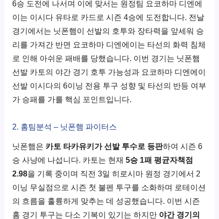
6승 도전에 나서며 이에 맞서는 원정팀 요코하마 디엔에
이는 이시다 유타로 카드로 시즌 4승에 도전합니다. 전날
경기에서는 닛폰햄이 선발의 호투와 장타력을 앞세워 승
리를 가져간 반면 요코하마 디엔에이는 타선의 화력 침체
로 인해 아쉬운 패배를 당했습니다. 이번 경기는 닛폰햄
선발 카토의 야간 경기 호투 가능성과 요코하마 디엔에이
선발 이시다의 6이닝 전용 투구 성향 및 타선의 반등 여부
가 승패를 가를 핵심 포인트입니다.
2. 홈팀분석 – 닛폰햄 파이터스
닛폰햄은
카토 타카유키가 선발 투수로 등판
하여 시즌 6
승 사냥에 나섭니다. 카토는 현재
5승 1패 평균자책점
2.98
을 기록 중이며 직전 3일 히로시마 원정 경기에서 2
이닝 무실점으로 시즌 첫 불펜 투구를 소화하며 로테이션
의 흐름을 훌륭하게 맞추는 데 성공했습니다. 이번 시즌
홈 경기 투구는 다소 기복이 있기는 하지만
야간 경기의