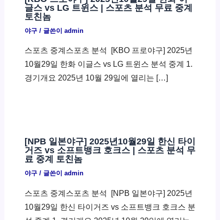
글스 vs LG 트윈스 | 스포츠 분석 무료 중계
토친놈
야구
/ 글쓴이
admin
스포츠 중계스포츠 분석 ​ [KBO 프로야구] 2025년
10월29일 한화 이글스 vs LG 트윈스 분석 중계 1.
경기개요 2025년 10월 29일에 열리는 […]
[NPB 일본야구] 2025년10월29일 한신 타이
거즈 vs 소프트뱅크 호크스 | 스포츠 분석 무
료 중계 토친놈
야구
/ 글쓴이
admin
스포츠 중계스포츠 분석 ​ [NPB 일본야구] 2025년
10월29일 한신 타이거즈 vs 소프트뱅크 호크스 분