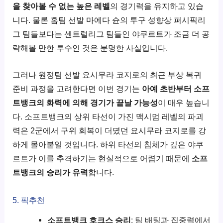
을 찾아볼 수 없는 높은 레벨
의 경기력을 유지하고 있습
니다. 물론 홈팀 선발 마에다 슌의 투구 성향상 퍼시픽리
그 팀들보다는 센트럴리그 팀들인 야쿠르트가 조금 더 공
략해볼 만한 투수인 것은 분명한 사실입니다.
그러나 원정팀 선발 요시무라 코지로의 최근 부상 복귀
준비 과정을 고려한다면 이번 경기는
아예 초반부터 소프
트뱅크의 화력에 의해 경기가 끝날 가능성
이 매우 높습니
다. 소프트뱅크의 상위 타선이 가진 맥시멈 레벨의 파괴
력은 2군에서 구위 회복이 더뎠던 요시무라 코지로를 강
하게 몰아붙일 것입니다. 하위 타선의 침체가 깊은 야쿠
르트가 이를 추격하기는 현실적으로 어렵기 때문에
소프
트뱅크의 승리가 유력
합니다.
5. 픽추천
소프트뱅크 호크스 승리
: 팀 배팅과 집중력에서