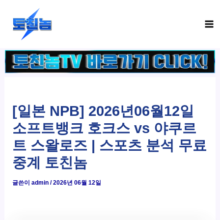
콘
Ma
텐
Me
츠
로
건
너
뛰
기
[일본 NPB] 2026년06월12일
소프트뱅크 호크스 vs 야쿠르
트 스왈로즈 | 스포츠 분석 무료
중계 토친놈
글쓴이
admin
/
2026년 06월 12일