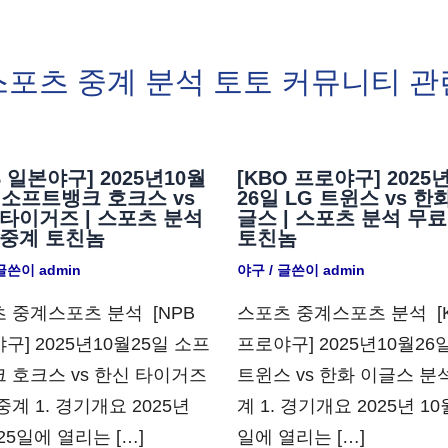
스포츠 중계 분석 토토 커뮤니티 관
B 일본야구] 2025년10월
[KBO 프로야구] 2025
 소프트뱅크 호크스 vs
26일 LG 트윈스 vs 한
타이거즈 | 스포츠 분석
글스 | 스포츠 분석 무료
 중계 토친놈
토친놈
 글쓴이
admin
야구
/ 글쓴이
admin
 중계스포츠 분석 ​ [NPB
스포츠 중계스포츠 분석 ​ [
구] 2025년10월25일 소프
프로야구] 2025년10월26일
 호크스 vs 한신 타이거즈
트윈스 vs 한화 이글스 분
중계 1. 경기개요 2025년
계 1. 경기개요 2025년 10
 25일에 열리는 […]
일에 열리는 […]