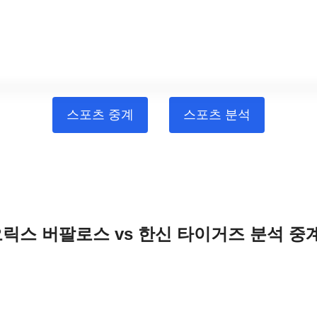
스포츠 중계
스포츠 분석
일 오릭스 버팔로스 vs 한신 타이거즈 분석 중