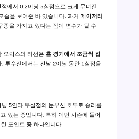
원정에서 0.2이닝 5실점으로 크게 무너진
모습을 보여준 바 있습니다. 과거
메이저리
구종을 가지고 있다는 점이 변수가 될 수
한 오릭스의 타선은
홈 경기에서 조금씩 집
. 투수진에서는 전날 2이닝 동안 1실점을
6이닝 5안타 무실점의 눈부신 호투로 승리를
고 있는 중입니다. 특히 이번 시즌에 들어
력한 포인트 중 하나입니다.