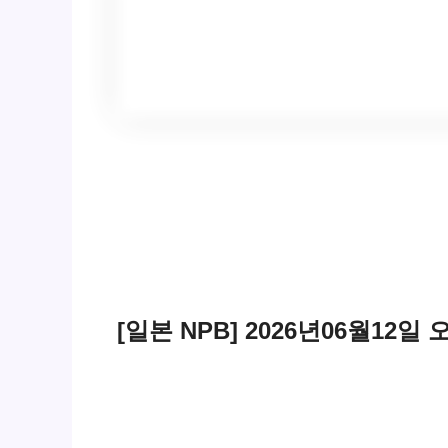
[일본 NPB] 2026년06월12