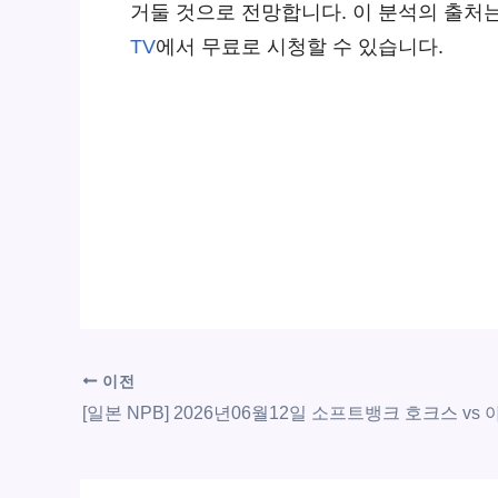
거둘 것으로 전망합니다. 이 분석의 출처
TV
에서 무료로 시청할 수 있습니다.
이전