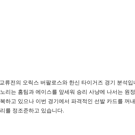
야구 교류전의 오릭스 버팔로스와 한신 타이거즈 경기 분석입
 노리는 홈팀과 에이스를 앞세워 승리 사냥에 나서는 원
복하고 있으나 이번 경기에서 파격적인 선발 카드를 꺼내 
승리를 정조준하고 있습니다.