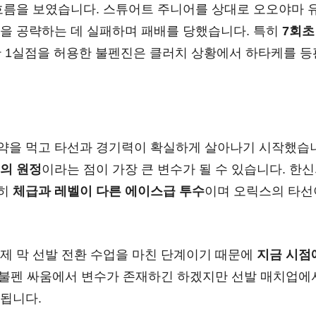
흐름을 보였습니다. 스튜어트 주니어를 상대로 오오야마 유
을 공략하는 데 실패하며 패배를 당했습니다. 특히
7회초
동안 1실점을 허용한 불펜진은 클러치 상황에서 하타케를 
약을 먹고 타선과 경기력이 확실하게 살아나기 시작했습니
의 원정
이라는 점이 가장 큰 변수가 될 수 있습니다. 한
명히
체급과 레벨이 다른 에이스급 투수
이며 오릭스의 타선
제 막 선발 전환 수업을 마친 단계이기 때문에
지금 시점
반 불펜 싸움에서 변수가 존재하긴 하겠지만 선발 매치업
됩니다.