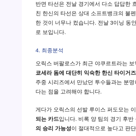
반면 타선은 전날 경기에서 다소 답답한 
친 한신의 타선은 상대 소프트뱅크의 불펜
한 것이 너무나 컸습니다. 전날 3이닝 
로 보입니다.
4. 최종분석
오릭스 버팔로스가 최근 야쿠르트라는 보
쿄세라 돔에 대단히 익숙한 한신 타이거즈
주중 시리즈에서 만났던 투수들과는 분
다는 점을 고려해야 합니다.
게다가 오릭스의 선발 루이스 퍼도모는 이
되는 카드
입니다. 비록 양 팀의 경기 후
의 승리 가능성
이 절대적으로 높다고 판단