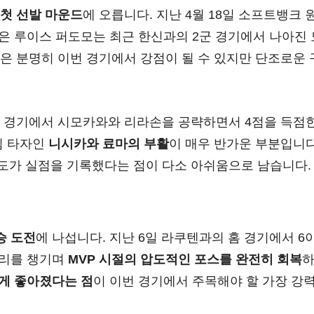
첫 선발 마운드
에 오릅니다. 지난 4월 18일 소프트뱅크 
받은 루이스 퍼도모는 최근 한신과의 2군 경기에서 나아진 
은 분명히 이번 경기에서 강점이 될 수 있지만 단조로운 
날 경기에서 시모카와와 리라손을 공략하면서 4점을 득점
심 타자인
니시카와 료마의 부활
이 매우 반가운 부분입니다
도가 실점을 기록했다는 점이 다소 아쉬움으로 남습니다.
승 도전
에 나섭니다. 지난 6일 라쿠텐과의 홈 경기에서 
승리를 챙기며
MVP 시절의 압도적인 포스를 완전히 회복
하
띄게 좋아졌다는 점
이 이번 경기에서 주목해야 할 가장 강