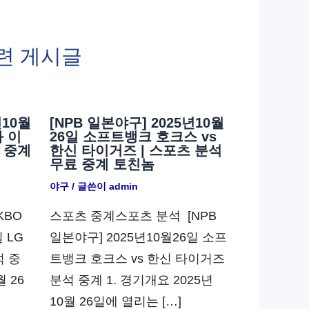
련 게시글
년10월
[NPB 일본야구] 2025년10월
화 이
26일 소프트뱅크 호크스 vs
 중계
한신 타이거즈 | 스포츠 분석
무료 중계 토친놈
야구
/ 글쓴이
admin
KBO
스포츠 중계스포츠 분석 ​ [NPB
 LG
일본야구] 2025년10월26일 소프
석 중
트뱅크 호크스 vs 한신 타이거즈
월 26
분석 중계 1. 경기개요 2025년
10월 26일에 열리는 […]