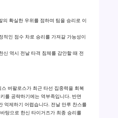
선발의 확실한 우위를 점하며 팀을 승리로 이
안정적인 점수 차로 승리를 가져갈 가능성이
한신 역시 전날 타격 침체를 감안할 때 전
릭스 버팔로스가 최근 타선 집중력을 회복
쇼키를 공략하기에는 역부족입니다. 반면
안 억제하기 어렵습니다. 전날 만루 찬스를
 바탕으로 한신 타이거즈가 최종 승리를