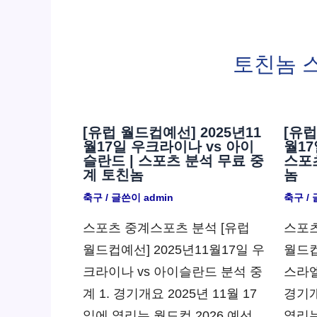
토친놈 
[유럽 월드컵예선] 2025년11
[유럽
월17일 우크라이나 vs 아이
월17
슬란드 | 스포츠 분석 무료 중
스포
계 토친놈
놈
축구
/ 글쓴이
admin
축구
/
스포츠 중계스포츠 분석 [유럽
스포츠
월드컵예선] 2025년11월17일 우
월드컵
크라이나 vs 아이슬란드 분석 중
스라엘
계 1. 경기개요 2025년 11월 17
경기개
일에 열리는 월드컵 2026 예선
열리는