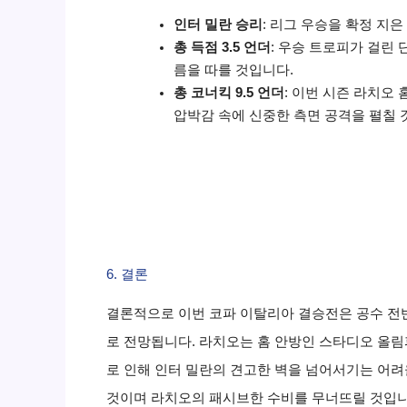
인터 밀란 승리
: 리그 우승을 확정 지
총 득점 3.5 언더
: 우승 트로피가 걸린
름을 따를 것입니다.
총 코너킥 9.5 언더
: 이번 시즌 라치오
압박감 속에 신중한 측면 공격을 펼칠 
6. 결론
결론적으로 이번 코파 이탈리아 결승전은 공수 전
로 전망됩니다. 라치오는 홈 안방인 스타디오 올
로 인해 인터 밀란의 견고한 벽을 넘어서기는 어
것이며 라치오의 패시브한 수비를 무너뜨릴 것입니