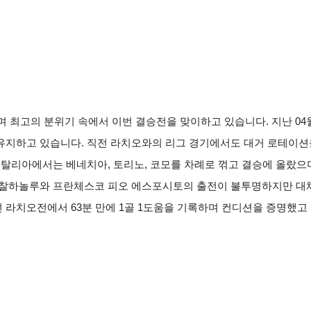
며 최고의 분위기 속에서 이번 결승전을 맞이하고 있습니다. 지난 04
유지하고 있습니다. 직전 라치오와의 리그 경기에서도 대거 로테이션을
이탈리아에서는 베네치아, 토리노, 코모를 차례로 꺾고 결승에 올랐
 찰하놀루와 프란체스코 피오 에스포시토의 출전이 불투명하지만 대체
전 라치오전에서 63분 만에 1골 1도움을 기록하며 컨디션을 증명했고 