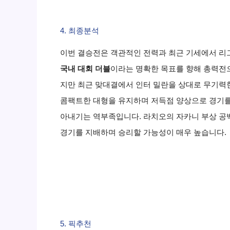
4. 최종분석
이번 결승전은 객관적인 전력과 최근 기세에서 리
국내 대회 더블
이라는 명확한 목표를 향해 총력전
지만 최근 맞대결에서 인터 밀란을 상대로 무기력
콤팩트한 대형을 유지하며 저득점 양상으로 경기를
아내기는 역부족입니다. 라치오의 자카니 부상 공백
경기를 지배하며 승리할 가능성이 매우 높습니다.
5. 픽추천