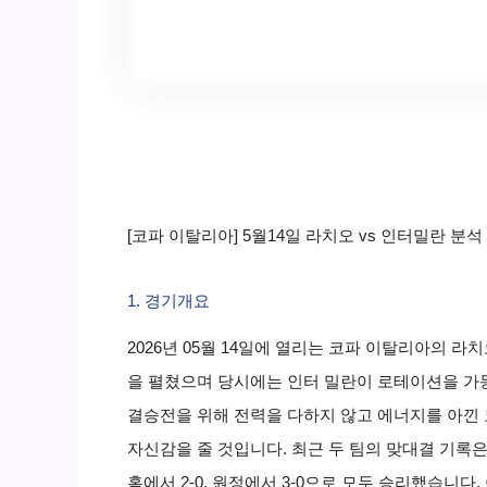
[코파 이탈리아] 5월14일 라치오 vs 인터밀란 분석
1. 경기개요
2026년 05월 14일에 열리는 코파 이탈리아의 
을 펼쳤으며 당시에는 인터 밀란이 로테이션을 가동
결승전을 위해 전력을 다하지 않고 에너지를 아낀
자신감을 줄 것입니다. 최근 두 팀의 맞대결 기록은 
홈에서 2-0, 원정에서 3-0으로 모두 승리했습니