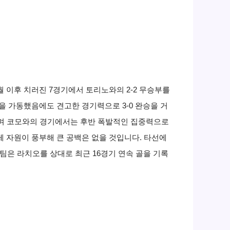
월 이후 치러진 7경기에서 토리노와의 2-2 무승부를
 가동했음에도 견고한 경기력으로 3-0 완승을 거
으며 코모와의 경기에서는 후반 폭발적인 집중력으로
 자원이 풍부해 큰 공백은 없을 것입니다. 타선에
팀은 라치오를 상대로 최근 16경기 연속 골을 기록