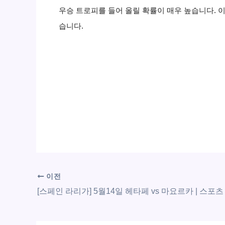
우승 트로피를 들어 올릴 확률이 매우 높습니다. 
습니다.
이전