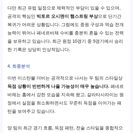
다만 최근 유럽 일정으로 체력적인 부담이 있을 수 있으며,
공격의 핵심인
빅토르 오시멘이 햄스트링 부상
으로 단기간
복귀가 어려운 상황입니다. 그럼에도 중원 구성과 역습 전개
능력이 뛰어나
페네르바체
수비를 충분히 흔들 수 있는 전력
을 보유하고 있습니다. 최근 원정 10경기 중 9경기에서 승리
한 기록은 상당히 인상적입니다.
4. 최종분석
이번 이스탄불 더비는 공격적으로 나서는 두 팀의 스타일상
득점 상황이 빈번하게 나올 가능성이 매우 높습니다.
페네르
바체
는 홈에서 강한 모습을 지속해 왔고, 갈라타사라이는 원
정에서 실점을 최소화하면서도 꾸준히 득점을 이어가는 패
턴을 보여주고 있습니다.
양 팀의 최근 경기 흐름, 득점 패턴, 전술 스타일을 종합적으