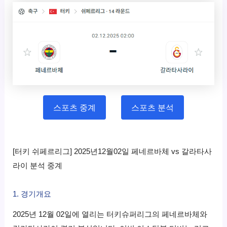
스포츠 중계
스포츠 분석
[터키 쉬페르리그] 2025년12월02일 페네르바체 vs 갈라타사
라이 분석 중계
1. 경기개요
2025년 12월 02일에 열리는 터키슈퍼리그의
페네르바체
와