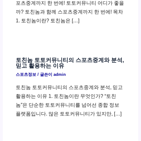
포츠중계까지 한 번에! 토토커뮤니티 어디가 좋을
까? 토친놈과 함께 스포츠중계까지 한 번에! 목차
1. 토친놈이란? 토친놈은 […]
토친놈 토토커뮤니티의 스포츠중계와 분석,
믿고 활용하는 이유
스포츠정보
/ 글쓴이
admin
토친놈 토토커뮤니티의 스포츠중계와 분석, 믿고
활용하는 이유 1. 토친놈이란 무엇인가? “토친
놈”은 단순한 토토커뮤니티를 넘어선 종합 정보
플랫폼입니다. 많은 토토커뮤니티가 있지만, […]