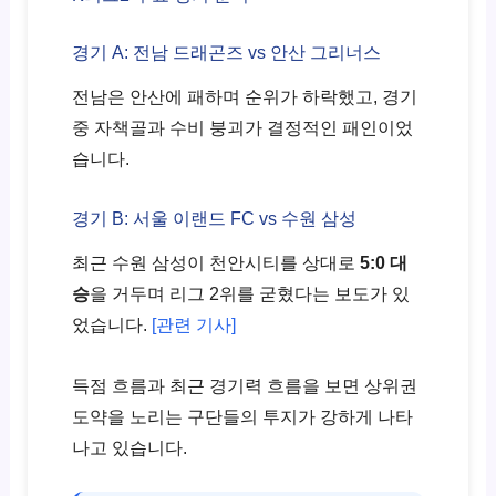
경기 A: 전남 드래곤즈 vs 안산 그리너스
전남은 안산에 패하며 순위가 하락했고, 경기
중 자책골과 수비 붕괴가 결정적인 패인이었
습니다.
경기 B: 서울 이랜드 FC vs 수원 삼성
최근 수원 삼성이 천안시티를 상대로
5:0 대
승
을 거두며 리그 2위를 굳혔다는 보도가 있
었습니다.
[관련 기사]
득점 흐름과 최근 경기력 흐름을 보면 상위권
도약을 노리는 구단들의 투지가 강하게 나타
나고 있습니다.