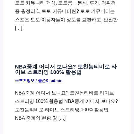
토토 커뮤니티 핵심, 토토룸 – 분석, 후기, 먹튀검
증 총정리 1. 토토 커뮤니티란? 토토 커뮤니티는
스포츠 토토 이용자들이 정보를 교환하고, 안전한
[…]
NBA중계 어디서 보나요? 토친놈티비로 라
이브 스트리밍 100% 활용법
스포츠정보
/ 글쓴이
admin
NBA중계 어디서 보나요? 토친놈티비로 라이브
스트리밍 100% 활용법 NBA중계 어디서 보나요?
토친놈티비로 라이브 스트리밍 100% 활용법
NBA 중계의 현황 및 […]