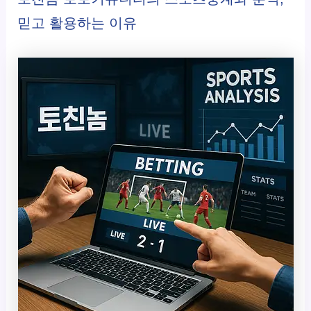
믿고 활용하는 이유