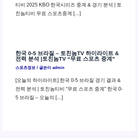
티비 2025 KBO 한국시리즈 중계 & 경기 분석 | 토
친놈티비 무료 스포츠중계 […]
한국 0-5 브라질 – 토친놈TV 하이라이트 &
전력 분석 |토친놈TV “무료 스포츠 중계”
스포츠정보
/ 글쓴이
admin
[오늘의 하이라이트] 한국 0-5 브라질 경기 결과 &
전력 분석 | 토친놈티비 “무료 스포츠 중계” 한국 0-
5 브라질 – 오늘의 […]