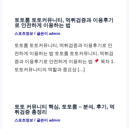
토토룸 토토커뮤니티, 먹튀검증과 이용후기
로 안전하게 이용하는 법
스포츠정보
/ 글쓴이
admin
토토룸 토토커뮤니티, 먹튀검증과 이용후기로 안
전하게 이용하는 법 토토룸 토토커뮤니티, 먹튀검
증과 이용후기로 안전하게 이용하는 법
목차 1.
토토커뮤니티의 역할과 중요성 […]
토토 커뮤니티 핵심, 토토룸 – 분석, 후기, 먹
튀검증 총정리
스포츠정보
/ 글쓴이
admin