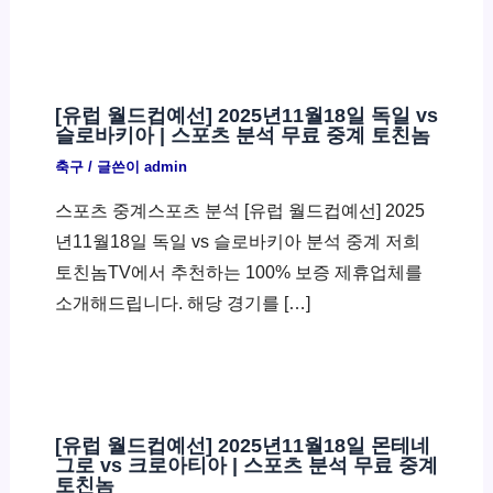
[유럽 월드컵예선] 2025년11월18일 독일 vs
슬로바키아 | 스포츠 분석 무료 중계 토친놈
축구
/ 글쓴이
admin
스포츠 중계스포츠 분석 [유럽 월드컵예선] 2025
년11월18일 독일 vs 슬로바키아 분석 중계 저희
토친놈TV에서 추천하는 100% 보증 제휴업체를
소개해드립니다. 해당 경기를 […]
[유럽 월드컵예선] 2025년11월18일 몬테네
그로 vs 크로아티아 | 스포츠 분석 무료 중계
토친놈