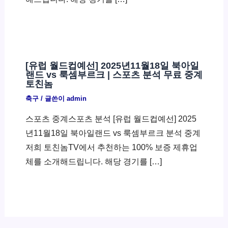
[유럽 월드컵예선] 2025년11월18일 북아일
랜드 vs 룩셈부르크 | 스포츠 분석 무료 중계
토친놈
축구
/ 글쓴이
admin
스포츠 중계스포츠 분석 [유럽 월드컵예선] 2025
년11월18일 북아일랜드 vs 룩셈부르크 분석 중계
저희 토친놈TV에서 추천하는 100% 보증 제휴업
체를 소개해드립니다. 해당 경기를 […]