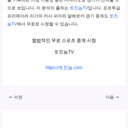
을 기록하는 가장 가능성 높은 시나리오로 경기가 전개될 것
으로 보입니다. 이 분석의 출처는
토친놈TV
입니다. 포르투갈
프리메이라 리가의 카사 피아와 알베르카 경기 중계도
토친
놈TV
에서 무료로 시청할 수 있습니다.
합법적인 무료 스포츠 중계 시청
토친놈TV
https://토친놈.com
이전
다음