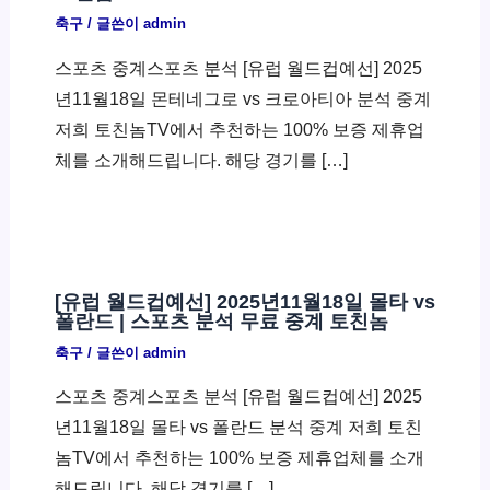
축구
/ 글쓴이
admin
스포츠 중계스포츠 분석 [유럽 월드컵예선] 2025
년11월18일 몬테네그로 vs 크로아티아 분석 중계
저희 토친놈TV에서 추천하는 100% 보증 제휴업
체를 소개해드립니다. 해당 경기를 […]
[유럽 월드컵예선] 2025년11월18일 몰타 vs
폴란드 | 스포츠 분석 무료 중계 토친놈
축구
/ 글쓴이
admin
스포츠 중계스포츠 분석 [유럽 월드컵예선] 2025
년11월18일 몰타 vs 폴란드 분석 중계 저희 토친
놈TV에서 추천하는 100% 보증 제휴업체를 소개
해드립니다. 해당 경기를 […]