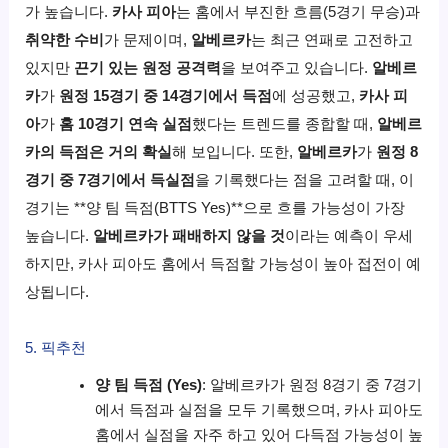
가 높습니다.
카사 피아
는 홈에서 부진한 흐름(5경기 무승)과
취약한 수비
가 문제이며,
알베르카
는 최근 연패로 고전하고
있지만
끈기 있는 원정 공격력
을 보여주고 있습니다.
알베르
카
가
원정 15경기 중 14경기에서 득점
에 성공했고,
카사 피
아
가
홈 10경기 연속 실점
했다는 트렌드를 종합할 때,
알베르
카의 득점은 거의 확실
해 보입니다. 또한,
알베르카
가
원정 8
경기 중 7경기에서 득실점
을 기록했다는 점을 고려할 때, 이
경기는 **양 팀 득점(BTTS Yes)**으로 흐를 가능성이 가장
높습니다.
알베르카가 패배하지 않을 것
이라는 예측이 우세
하지만, 카사 피아도 홈에서 득점할 가능성이 높아 접전이 예
상됩니다.
5. 픽추천
양 팀 득점 (Yes)
: 알베르카가 원정 8경기 중 7경기
에서 득점과 실점을 모두 기록했으며, 카사 피아도
홈에서 실점을 자주 하고 있어 다득점 가능성이 높