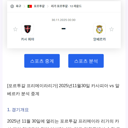
스포츠 중계
스포츠 분석
[포르투갈 프리메이라리가] 2025년11월30일 카사피아 vs 알
베르카 분석 중계
1. 경기개요
2025년 11월 30일에 열리는 포르투갈 프리메이라 리가의 카