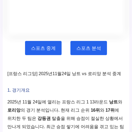
스포츠 중계
스포츠 분석
[프랑스 리그앙] 2025년11월24일 낭트 vs 로리앙 분석 중계
1. 경기개요
2025년 11월 24일에 열리는 프랑스 리그 1 13라운드
낭트
와
로리앙
의 경기 분석입니다. 현재 리그 순위
16위
와
17위
에
위치한 두 팀은
강등권
탈출을 위해 승점이 절실한 상황에서
만나게 되었습니다. 최근 승점 쌓기에 어려움을 겪고 있는 팀