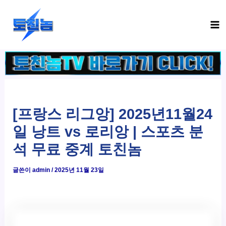
콘
Ma
텐
Me
츠
로
건
너
뛰
기
[프랑스 리그앙] 2025년11월24
일 낭트 vs 로리앙 | 스포츠 분
석 무료 중계 토친놈
글쓴이
admin
/
2025년 11월 23일