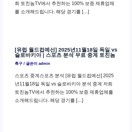
희 토친놈TV에서 추천하는 100% 보증 제휴업체
를 소개해드립니다. 해당 경기를 […]
[유럽 월드컵예선] 2025년11월18일 독일 vs
슬로바키아 | 스포츠 분석 무료 중계 토친놈
축구
/ 글쓴이
admin
스포츠 중계스포츠 분석 [유럽 월드컵예선] 2025
년11월18일 독일 vs 슬로바키아 분석 중계 저희
토친놈TV에서 추천하는 100% 보증 제휴업체를
소개해드립니다. 해당 경기를 […]