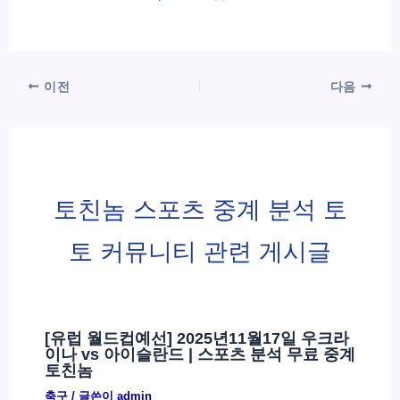
이전
다음
토친놈 스포츠 중계 분석 토
토 커뮤니티 관련 게시글
[유럽 월드컵예선] 2025년11월17일 우크라
이나 vs 아이슬란드 | 스포츠 분석 무료 중계
토친놈
축구
/ 글쓴이
admin