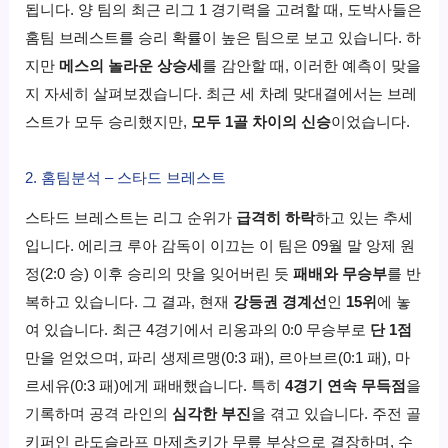
됩니다. 양 팀의 최근 리그 1 경기력을 고려할 때, 도박사들은
홈팀 브레스트를 승리 확률이 높은 팀으로 보고 있습니다. 하
지만
메스의 놀라운 상승세
를 감안할 때, 이러한 예측이 맞을
지 자세히 살펴보겠습니다. 최근 세 차례 맞대결에서는 브레
스트가 모두 승리했지만,
모두 1골 차이의 신승
이었습니다.
2. 홈팀분석 – 스타드 브레스트
스타드 브레스트는 리그 순위가
급격히 하락
하고 있는 추세
입니다. 에리크 루아 감독이 이끄는 이 팀은 09월 말 앙제 원
정(2:0 승) 이후 승리의 맛을 잊어버린 듯
패배와 무승부
를 반
복하고 있습니다. 그 결과, 현재
강등권 경계선
인
15위
에 놓
여 있습니다. 최근 4경기에서 리옹과의 0:0 무승부로
단 1점
만을 얻었으며, 파리 생제르맹(0:3 패), 르아브르(0:1 패), 마
르세유(0:3 패)에게 패배했습니다. 특히
4경기 연속 무득점
을
기록하며 공격 라인의
심각한 부진
을 겪고 있습니다. 주전 골
키퍼인 라도슬라프 마제츠키가 무릎 부상으로 결장하며, 수