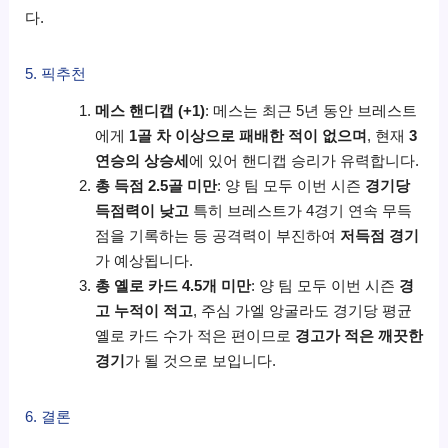
다.
5. 픽추천
메스 핸디캡 (+1)
: 메스는 최근 5년 동안 브레스트
에게
1골 차 이상으로 패배한 적이 없으며
, 현재
3
연승의 상승세
에 있어 핸디캡 승리가 유력합니다.
총 득점 2.5골 미만
: 양 팀 모두 이번 시즌
경기당
득점력이 낮고
특히 브레스트가 4경기 연속 무득
점을 기록하는 등 공격력이 부진하여
저득점 경기
가 예상됩니다.
총 옐로 카드 4.5개 미만
: 양 팀 모두 이번 시즌
경
고 누적이 적고
, 주심 가엘 앙굴라도 경기당 평균
옐로 카드 수가 적은 편이므로
경고가 적은 깨끗한
경기
가 될 것으로 보입니다.
6. 결론