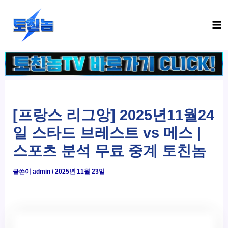
콘
Ma
텐
Me
츠
로
건
너
뛰
기
[프랑스 리그앙] 2025년11월24
일 스타드 브레스트 vs 메스 |
스포츠 분석 무료 중계 토친놈
글쓴이
admin
/
2025년 11월 23일