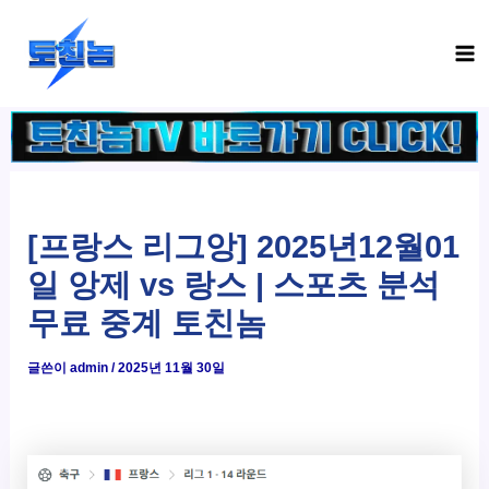
콘
Ma
텐
Me
츠
로
건
너
뛰
기
[프랑스 리그앙] 2025년12월01
일 앙제 vs 랑스 | 스포츠 분석
무료 중계 토친놈
글쓴이
admin
/
2025년 11월 30일