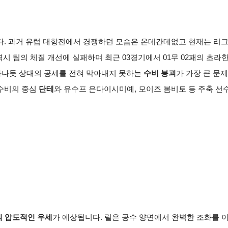
다. 과거 유럽 대항전에서 경쟁하던 모습은 온데간데없고 현재는 리
역시 팀의 체질 개선에 실패하며 최근 03경기에서 01무 02패의 초라
 나타나듯 상대의 공세를 전혀 막아내지 못하는
수비 붕괴
가 가장 큰 문
 수비의 중심
단테
와 유수프 은다이시미예, 모이즈 봄비토 등 주축 선
의 압도적인 우세
가 예상됩니다. 릴은 공수 양면에서 완벽한 조화를 