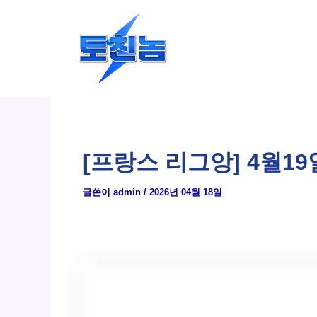
콘
텐
츠
로
건
너
뛰
[프랑스 리그앙] 4월19
기
글쓴이
admin
/
2026년 04월 18일