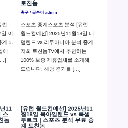
토친놈
축구
/ 글쓴이
admin
유럽
스포츠 중계스포츠 분석 [유럽
7일 이
월드컵예선] 2025년11월18일 네
계 1.
덜란드 vs 리투아니아 분석 중계
7일에
저희 토친놈TV에서 추천하는
…]
100% 보증 제휴업체를 소개해
드립니다. 해당 경기를 […]
년11
[유럽 월드컵예선] 2025년11
| 스
월18일 북아일랜드 vs 룩셈
친놈
부르크 | 스포츠 분석 무료 중
계 토친놈