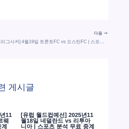
다음
[MLS 메이저리그사커] 4월19일 토론토FC vs 오스틴FC | 스포츠 분석 무료 중계 토친놈
련 게시글
년11
[유럽 월드컵예선] 2025년11
노르웨
월18일 네덜란드 vs 리투아
중계
니아 | 스포츠 분석 무료 중계