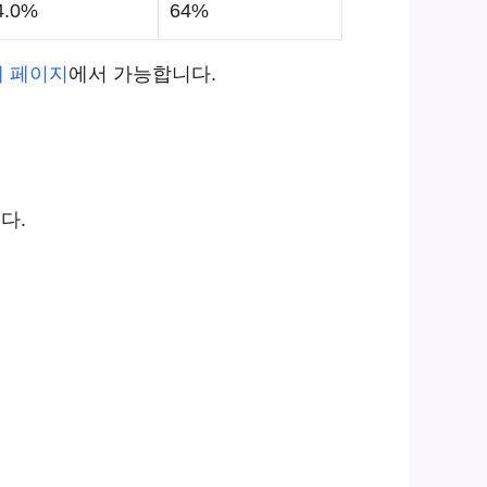
4.0%
64%
 페이지
에서 가능합니다.
다.