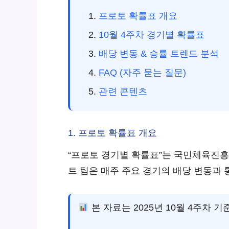
프로토 확률표 개요
10월 4주차 경기별 확률표
배당 변동 & 승률 트렌드 분석
FAQ (자주 묻는 질문)
관련 콘텐츠
1. 프로토 확률표 개요
“프로토 경기별 확률표”는 국민체육진흥
트 팀은 매주 주요 경기의 배당 변동과
본 자료는 2025년 10월 4주차 