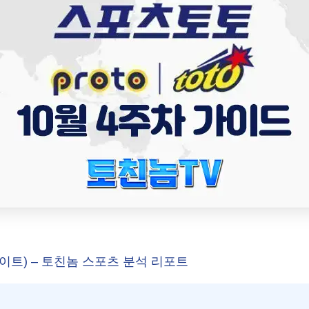
이트) – 토친놈 스포츠 분석 리포트