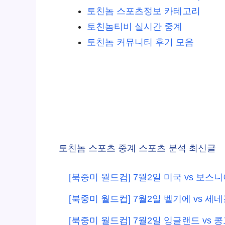
토친놈 스포츠정보 카테고리
토친놈티비 실시간 중계
토친놈 커뮤니티 후기 모음
토친놈 스포츠 중계 스포츠 분석 최신글
[북중미 월드컵] 7월2일 미국 vs 보스
[북중미 월드컵] 7월2일 벨기에 vs 세
[북중미 월드컵] 7월2일 잉글랜드 vs 