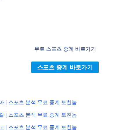
무료 스포츠 중계 바로가기
스포츠 중계 바로가기
니아 | 스포츠 분석 무료 중계 토친놈
네갈 | 스포츠 분석 무료 중계 토친놈
콩고 | 스포츠 분석 무료 중계 토친놈