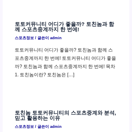
토토커뮤니티 어디가 좋을까? 토친놈과 함
께 스포츠중계까지 한 번에!
스포츠정보
/ 글쓴이
admin
토토커뮤니티 어디가 좋을까? 토친놈과 함께 스
포츠중계까지 한 번에! 토토커뮤니티 어디가 좋을
까? 토친놈과 함께 스포츠중계까지 한 번에! 목차
1. 토친놈이란? 토친놈은 […]
토친놈 토토커뮤니티의 스포츠중계와 분석,
믿고 활용하는 이유
스포츠정보
/ 글쓴이
admin