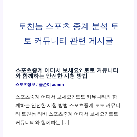
토친놈 스포츠 중계 분석 토
토 커뮤니티 관련 게시글
스포츠중계 어디서 보세요? 토토 커뮤니티
와 함께하는 안전한 시청 방법
스포츠정보
/ 글쓴이
admin
스포츠중계 어디서 보세요? 토토 커뮤니티와 함
께하는 안전한 시청 방법 스포츠중계 토토 커뮤니
티 토친놈 티비 스포츠중계 어디서 보세요? 토토
커뮤니티와 함께하는 […]