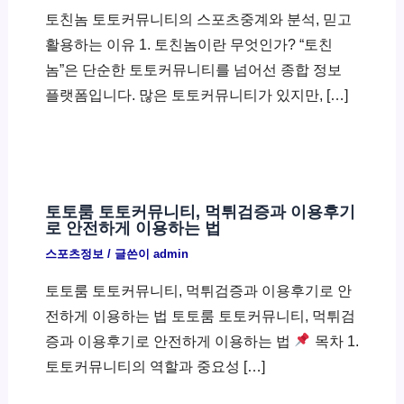
토친놈 토토커뮤니티의 스포츠중계와 분석, 믿고
활용하는 이유 1. 토친놈이란 무엇인가? “토친
놈”은 단순한 토토커뮤니티를 넘어선 종합 정보
플랫폼입니다. 많은 토토커뮤니티가 있지만, […]
토토룸 토토커뮤니티, 먹튀검증과 이용후기
로 안전하게 이용하는 법
스포츠정보
/ 글쓴이
admin
토토룸 토토커뮤니티, 먹튀검증과 이용후기로 안
전하게 이용하는 법 토토룸 토토커뮤니티, 먹튀검
증과 이용후기로 안전하게 이용하는 법
목차 1.
토토커뮤니티의 역할과 중요성 […]