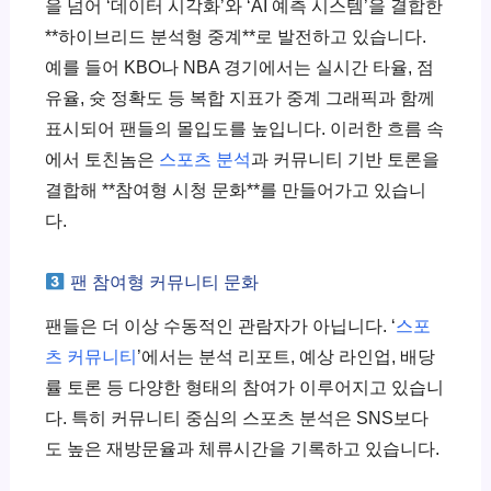
을 넘어 ‘데이터 시각화’와 ‘AI 예측 시스템’을 결합한
**하이브리드 분석형 중계**로 발전하고 있습니다.
예를 들어 KBO나 NBA 경기에서는 실시간 타율, 점
유율, 슛 정확도 등 복합 지표가 중계 그래픽과 함께
표시되어 팬들의 몰입도를 높입니다. 이러한 흐름 속
에서 토친놈은
스포츠 분석
과 커뮤니티 기반 토론을
결합해 **참여형 시청 문화**를 만들어가고 있습니
다.
팬 참여형 커뮤니티 문화
팬들은 더 이상 수동적인 관람자가 아닙니다. ‘
스포
츠 커뮤니티
’에서는 분석 리포트, 예상 라인업, 배당
률 토론 등 다양한 형태의 참여가 이루어지고 있습니
다. 특히 커뮤니티 중심의 스포츠 분석은 SNS보다
도 높은 재방문율과 체류시간을 기록하고 있습니다.