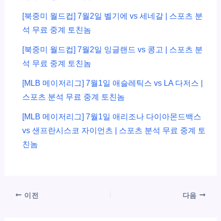
[북중미 월드컵] 7월2일 벨기에 vs 세네갈 | 스포츠 분
석 무료 중계 토친놈
[북중미 월드컵] 7월2일 잉글랜드 vs 콩고 | 스포츠 분
석 무료 중계 토친놈
[MLB 메이저리그] 7월1일 애슬레틱스 vs LA 다저스 |
스포츠 분석 무료 중계 토친놈
[MLB 메이저리그] 7월1일 애리조나 다이아몬드백스
vs 샌프란시스코 자이언츠 | 스포츠 분석 무료 중계 토
친놈
이전
다음