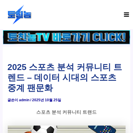
콘
Ma
텐
Me
츠
로
건
너
뛰
기
2025 스포츠 분석 커뮤니티 트
렌드 – 데이터 시대의 스포츠
중계 팬문화
글쓴이
admin
/
2025년 10월 25일
스포츠 분석 커뮤니티 트랜드