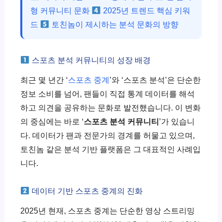
형 커뮤니티 문화
2025년 트렌드 핵심 키워
드
토친놈이 제시하는 분석 문화의 방향
스포츠 분석 커뮤니티의 성장 배경
최근 몇 년간 ‘
스포츠 중계
’와 ‘스포츠 분석’은 단순한
정보 소비를 넘어, 팬들이 직접 통계 데이터를 해석
하고 의견을 공유하는 문화로 발전했습니다. 이 변화
의 중심에는 바로 ‘
스포츠 분석 커뮤니티
’가 있습니
다. 데이터가 팬과 전문가의 경계를 허물고 있으며,
토친놈 같은 분석 기반 플랫폼은 그 대표적인 사례입
니다.
데이터 기반 스포츠 중계의 진화
2025년 현재, 스포츠 중계는 단순한 영상 스트리밍