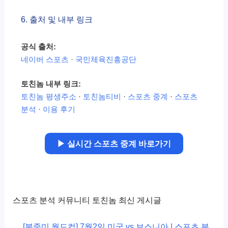
6. 출처 및 내부 링크
공식 출처:
네이버 스포츠
·
국민체육진흥공단
토친놈 내부 링크:
토친놈 평생주소
·
토친놈티비
·
스포츠 중계
·
스포츠
분석
·
이용 후기
▶ 실시간 스포츠 중계 바로가기
스포츠 분석 커뮤니티 토친놈 최신 게시글
[북중미 월드컵] 7월2일 미국 vs 보스니아 | 스포츠 분