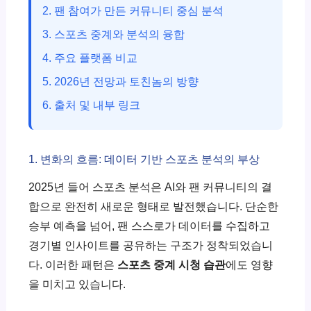
2. 팬 참여가 만든 커뮤니티 중심 분석
3. 스포츠 중계와 분석의 융합
4. 주요 플랫폼 비교
5. 2026년 전망과 토친놈의 방향
6. 출처 및 내부 링크
1. 변화의 흐름: 데이터 기반 스포츠 분석의 부상
2025년 들어 스포츠 분석은 AI와 팬 커뮤니티의 결
합으로 완전히 새로운 형태로 발전했습니다. 단순한
승부 예측을 넘어, 팬 스스로가 데이터를 수집하고
경기별 인사이트를 공유하는 구조가 정착되었습니
다. 이러한 패턴은
스포츠 중계 시청 습관
에도 영향
을 미치고 있습니다.