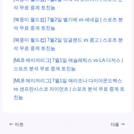
석 무료 중계 토친놈
[북중미 월드컵] 7월2일 벨기에 vs 세네갈 | 스포츠 분
석 무료 중계 토친놈
[북중미 월드컵] 7월2일 잉글랜드 vs 콩고 | 스포츠 분
석 무료 중계 토친놈
[MLB 메이저리그] 7월1일 애슬레틱스 vs LA 다저스 |
스포츠 분석 무료 중계 토친놈
[MLB 메이저리그] 7월1일 애리조나 다이아몬드백스
vs 샌프란시스코 자이언츠 | 스포츠 분석 무료 중계 토
친놈
이전
다음