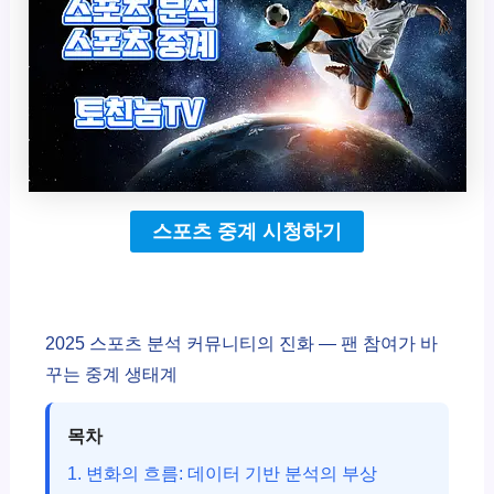
스포츠 중계 시청하기
2025 스포츠 분석 커뮤니티의 진화 — 팬 참여가 바
꾸는 중계 생태계
목차
1. 변화의 흐름: 데이터 기반 분석의 부상