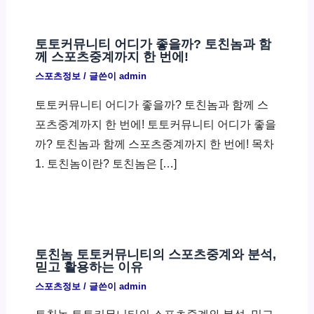
토토커뮤니티 어디가 좋을까? 토친놈과 함
께 스포츠중계까지 한 번에!
스포츠정보
/ 글쓴이
admin
토토커뮤니티 어디가 좋을까? 토친놈과 함께 스
포츠중계까지 한 번에! 토토커뮤니티 어디가 좋을
까? 토친놈과 함께 스포츠중계까지 한 번에! 목차
1. 토친놈이란? 토친놈은 […]
토친놈 토토커뮤니티의 스포츠중계와 분석,
믿고 활용하는 이유
스포츠정보
/ 글쓴이
admin