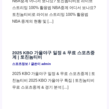
NBA중계 어디서 보나요? 토친놈티비로 라이브
스트리밍 100% 활용법 NBA중계 어디서 보나요?
토친놈티비로 라이브 스트리밍 100% 활용법
NBA 중계의 현황 및 […]
2025 KBO 가을야구 일정 & 무료 스포츠중
계 | 토친놈티비
스포츠정보
/ 글쓴이
admin
2025 KBO 가을야구 일정 & 무료 스포츠중계 | 토
친놈티비 2025 KBO 가을야구 특집 | 토친놈티비
무료 스포츠중계 & 경기 분석 […]