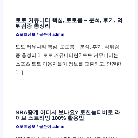
토토 커뮤니티 핵심, 토토룸 – 분석, 후기, 먹
튀검증 총정리
스포츠정보
/ 글쓴이
admin
토토 커뮤니티 핵심, 토토룸 – 분석, 후기, 먹튀검
증 총정리 1. 토토 커뮤니티란? 토토 커뮤니티는
스포츠 토토 이용자들이 정보를 교환하고, 안전한
[…]
NBA중계 어디서 보나요? 토친놈티비로 라
이브 스트리밍 100% 활용법
스포츠정보
/ 글쓴이
admin