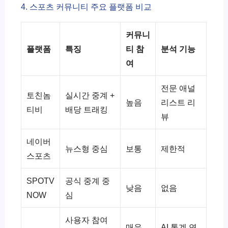
4. 스포츠 커뮤니티 주요 플랫폼 비교
커뮤니
플랫폼
특징
티 참
분석 기능
여
전문 애널
토친놈
실시간 중계 +
높음
리스트 리
티비
배당 트래킹
뷰
네이버
뉴스형 중심
보통
제한적
스포츠
SPOTV
공식 중계 중
낮음
없음
NOW
심
사용자 참여
매우
AI 통계 연