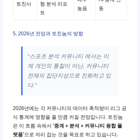
토친사
형 분석 리포
높음
동
트
5. 2026년 전망과 토친놈의 방향
“스포츠 분석 커뮤니티 에서는 이
제 개인의 통찰이 아닌, 커뮤니티
전체의 집단지성으로 진화하고 있
다.”
2026년에는 각 커뮤니티의 데이터 축적량이 리그 공
식 통계에 영향을 줄 만큼 커질 전망입니다. 토친놈
은 이 흐름 속에서
‘중계 + 분석 + 커뮤니티 융합 플
랫폼’
으로 자리 잡는 것을 목표로 하고 있습니다.