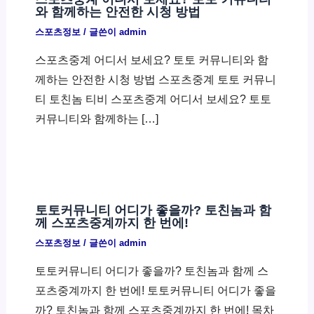
와 함께하는 안전한 시청 방법
스포츠정보
/ 글쓴이
admin
스포츠중계 어디서 보세요? 토토 커뮤니티와 함
께하는 안전한 시청 방법 스포츠중계 토토 커뮤니
티 토친놈 티비 스포츠중계 어디서 보세요? 토토
커뮤니티와 함께하는 […]
토토커뮤니티 어디가 좋을까? 토친놈과 함
께 스포츠중계까지 한 번에!
스포츠정보
/ 글쓴이
admin
토토커뮤니티 어디가 좋을까? 토친놈과 함께 스
포츠중계까지 한 번에! 토토커뮤니티 어디가 좋을
까? 토친놈과 함께 스포츠중계까지 한 번에! 목차