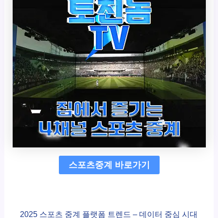
스포츠중계 바로가기
2025 스포츠 중계 플랫폼 트렌드 – 데이터 중심 시대