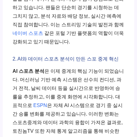
하고 있습니다. 팬들은 단순히 경기를 시청하는 데
그치지 않고, 분석 자료와 배당 정보, 실시간 예측에
직접 참여합니다. 이는 스트리밍 기술의 발전과 함께
네이버 스포츠
같은 포털 기반 플랫폼의 역할이 더욱
강화되고 있기 때문입니다.
2. AI와 데이터 스포츠 분석이 만든 스포 중계 혁신
AI 스포츠 분석
은 이제 중계의 핵심 기능이 되었습니
다. 머신러닝 기반 예측 시스템은 선수의 컨디션, 과
거 전적, 날씨 데이터 등을 실시간으로 반영하여 승
률을 추정하고, 이를 중계 화면에 시각화합니다. 대
표적으로
ESPN
은 자체 AI 시스템으로 경기 중 실시
간 승률 변화를 제공하고 있습니다. 이러한 변화는
스포츠중계와 데이터 과학의 융합이 가져온 결과로,
토친놈TV 또한 자체 통계 알고리즘을 통해 비슷한