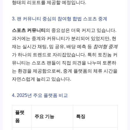
형태의 리포트를 제공할 예정입니다.
3. 팬 커뮤니티 중심의 참여형 합법 스포츠 중계
스포츠 커뮤니티
의 중요성은 더욱 커지고 있습니다.
과거에는 중계와 커뮤니티가 분리되어 있었지만, 현
재는 실시간 채팅, 밈 공유, 배당 예측 등
참여형 중계
가 하나의 트렌드로 자리잡았습니다. 특히 토친놈 커
뮤니티는 스포츠 팬들이 직접 의견을 나누며 토론하
는 환경을 제공함으로써, 중계 플랫폼의 체류 시간을
자연스럽게 늘리고 있습니다.
4. 2025년 주요 플랫폼 비교
플랫
주요 기능
특징
폼