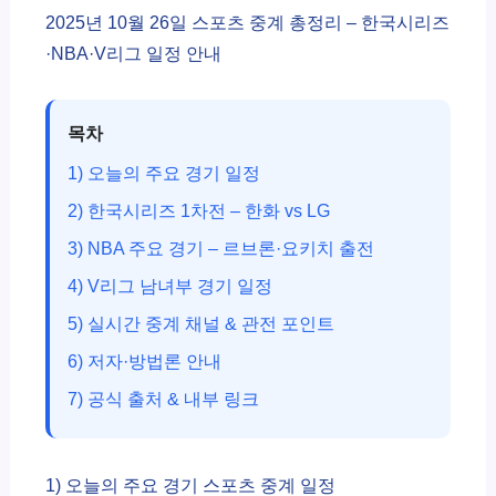
2025년 10월 26일 스포츠 중계 총정리 – 한국시리즈
·NBA·V리그 일정 안내
목차
1) 오늘의 주요 경기 일정
2) 한국시리즈 1차전 – 한화 vs LG
3) NBA 주요 경기 – 르브론·요키치 출전
4) V리그 남녀부 경기 일정
5) 실시간 중계 채널 & 관전 포인트
6) 저자·방법론 안내
7) 공식 출처 & 내부 링크
1) 오늘의 주요 경기 스포츠 중계 일정