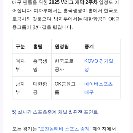
배구 팬들을 위한
2025 V리그 개막 2주차
일정도 이
어집니다. 여자부에서는 흥국생명이 홈에서 한국도
로공사와 맞붙으며, 남자부에서는 대한항공과 OK금
융그룹이 맞대결을 펼칩니다.
구분
홈팀
원정팀
중계
여자
흥국생
한국도로
KOVO 경기일
부
명
공사
정
남자
대한항
OK금융그
네이버스포츠
부
공
룹
배구
5) 실시간 스포츠중계 채널 & 관전 포인트
모든 경기는
“토친놈티비 스포츠 중계”
페이지에서