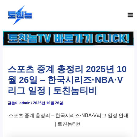
콘
Ma
텐
Me
츠
로
건
너
뛰
기
스포츠 중계 총정리 2025년 10
월 26일 – 한국시리즈·NBA·V
리그 일정 | 토친놈티비
글쓴이
admin
/
2025년 10월 26일
스포츠 중계 총정리 – 한국시리즈·NBA·V리그 일정 안내
| 토친놈티비