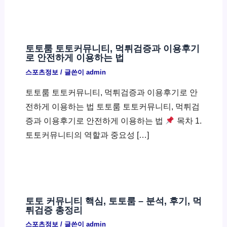
토토룸 토토커뮤니티, 먹튀검증과 이용후기
로 안전하게 이용하는 법
스포츠정보
/ 글쓴이
admin
토토룸 토토커뮤니티, 먹튀검증과 이용후기로 안
전하게 이용하는 법 토토룸 토토커뮤니티, 먹튀검
증과 이용후기로 안전하게 이용하는 법
목차 1.
토토커뮤니티의 역할과 중요성 […]
토토 커뮤니티 핵심, 토토룸 – 분석, 후기, 먹
튀검증 총정리
스포츠정보
/ 글쓴이
admin