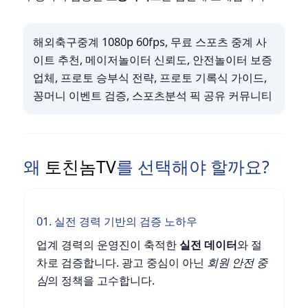
해외축구중계 1080p 60fps, 무료 스포츠 중계 사
이트 추천, 메이저놀이터 신뢰도, 안전놀이터 보증
업체, 프로토 승부식 전략, 프로토 기록식 가이드,
꽁머니 이벤트 검증, 스포츠분석 픽 공유 커뮤니티
왜
토친놈TV
를 선택해야 할까요?
01. 실전 경력 기반의 검증 노하우
업계 경력의 운영진이 축적한
실전 데이터
와 절
차로 검증합니다. 광고 중심이 아닌
회원 안전 중
심
의 정책을 고수합니다.