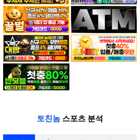
토친놈
스포츠 분석