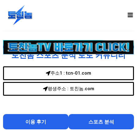
콘
Ma
텐
Me
츠
로
건
너
뛰
토친놈 스포츠 분석 토토 커뮤니티
기
주소1 : tcn-01.com
평생주소 : 토친놈.com
이용 후기
스포츠 분석