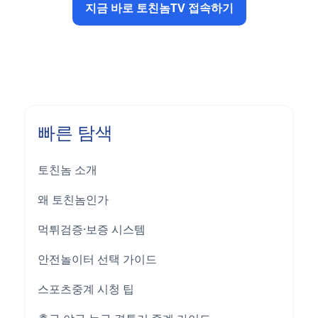
지금 바로 토친놈TV 접속하기
빠른 탐색
토친놈 소개
왜 토친놈인가
먹튀검증·보증 시스템
안전놀이터 선택 가이드
스포츠중계 시청 팁