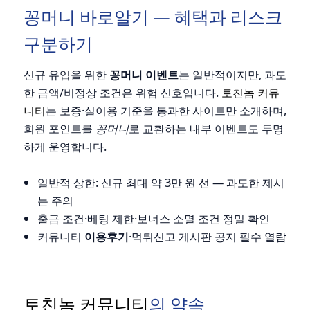
꽁머니 바로알기 — 혜택과 리스크
구분하기
신규 유입을 위한
꽁머니 이벤트
는 일반적이지만, 과도
한 금액/비정상 조건은 위험 신호입니다.
토친놈 커뮤
니티
는 보증·실이용 기준을 통과한 사이트만 소개하며,
회원 포인트를
꽁머니
로 교환하는 내부 이벤트도 투명
하게 운영합니다.
일반적 상한: 신규 최대 약 3만 원 선 — 과도한 제시
는 주의
출금 조건·베팅 제한·보너스 소멸 조건 정밀 확인
커뮤니티
이용후기
·먹튀신고 게시판 공지 필수 열람
토친놈 커뮤니티
의 약속