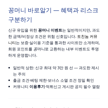
꽁머니 바로알기 — 혜택과 리스크
구분하기
신규 유입을 위한
꽁머니 이벤트
는 일반적이지만, 과도
한 금액/비정상 조건은 위험 신호입니다.
토친놈 커뮤
니티
는 보증·실이용 기준을 통과한 사이트만 소개하며,
회원 포인트를
꽁머니
로 교환하는 내부 이벤트도 투명
하게 운영합니다.
일반적 상한: 신규 최대 약 3만 원 선 — 과도한 제시
는 주의
출금 조건·베팅 제한·보너스 소멸 조건 정밀 확인
커뮤니티
이용후기
·먹튀신고 게시판 공지 필수 열람