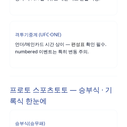
격투기중계 (UFC·ONE)
언더/메인카드 시간 상이 —
편성표
확인 필수.
numbered 이벤트는 특히 변동 주의.
프로토 스포츠토토 — 승부식 · 기
록식 한눈에
승부식(승무패)