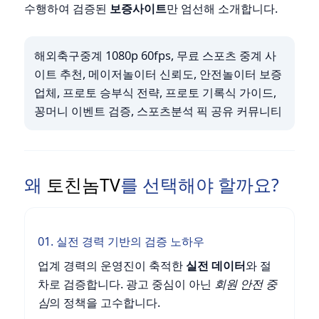
수행하여 검증된
보증사이트
만 엄선해 소개합니다.
해외축구중계 1080p 60fps, 무료 스포츠 중계 사
이트 추천, 메이저놀이터 신뢰도, 안전놀이터 보증
업체, 프로토 승부식 전략, 프로토 기록식 가이드,
꽁머니 이벤트 검증, 스포츠분석 픽 공유 커뮤니티
왜
토친놈TV
를 선택해야 할까요?
01. 실전 경력 기반의 검증 노하우
업계 경력의 운영진이 축적한
실전 데이터
와 절
차로 검증합니다. 광고 중심이 아닌
회원 안전 중
심
의 정책을 고수합니다.