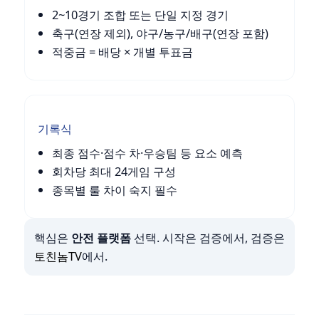
2~10경기 조합 또는 단일 지정 경기
축구(연장 제외), 야구/농구/배구(연장 포함)
적중금 = 배당 × 개별 투표금
기록식
최종 점수·점수 차·우승팀 등 요소 예측
회차당 최대 24게임 구성
종목별 룰 차이 숙지 필수
핵심은
안전 플랫폼
선택. 시작은 검증에서, 검증은
토친놈TV
에서.