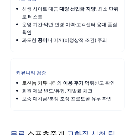
신생 사이트 대금
대량 선입금 지양
, 최소 단위
로 테스트
운영 기간·약관 변경 이력·고객센터 응대 품질
확인
과도한
꽁머니
미끼(비정상적 조건) 주의
커뮤니티 검증
토친놈 커뮤니티
의
이용 후기
·먹튀신고 확인
회원 제보 빈도/유형, 재발률 체크
보증 예치금/분쟁 조정 프로토콜 유무 확인
무료
스포츠중계
고화질 시청 팁