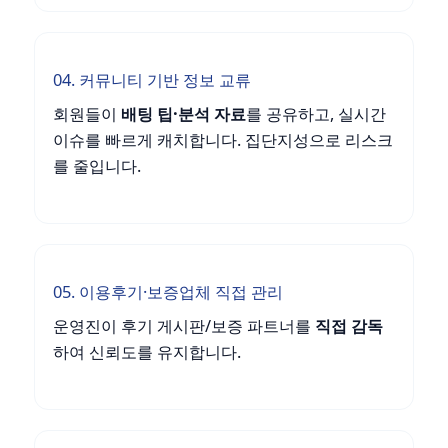
04. 커뮤니티 기반 정보 교류
회원들이
배팅 팁·분석 자료
를 공유하고, 실시간
이슈를 빠르게 캐치합니다. 집단지성으로 리스크
를 줄입니다.
05. 이용후기·보증업체 직접 관리
운영진이 후기 게시판/보증 파트너를
직접 감독
하여 신뢰도를 유지합니다.