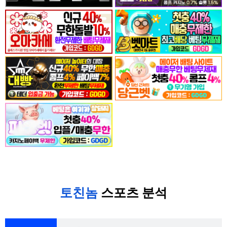
토친놈
스포츠 분석