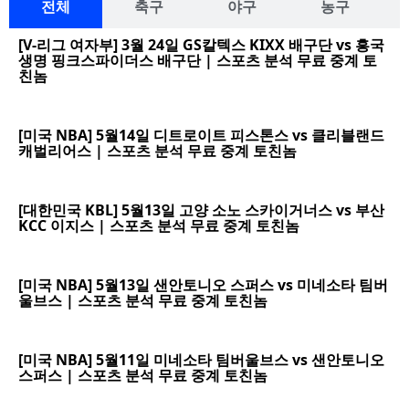
전체
축구
야구
농구
[V-리그 여자부] 3월 24일 GS칼텍스 KIXX 배구단 vs 흥국
생명 핑크스파이더스 배구단 | 스포츠 분석 무료 중계 토
친놈
[미국 NBA] 5월14일 디트로이트 피스톤스 vs 클리블랜드
캐벌리어스 | 스포츠 분석 무료 중계 토친놈
[대한민국 KBL] 5월13일 고양 소노 스카이거너스 vs 부산
KCC 이지스 | 스포츠 분석 무료 중계 토친놈
[미국 NBA] 5월13일 샌안토니오 스퍼스 vs 미네소타 팀버
울브스 | 스포츠 분석 무료 중계 토친놈
[미국 NBA] 5월11일 미네소타 팀버울브스 vs 샌안토니오
스퍼스 | 스포츠 분석 무료 중계 토친놈