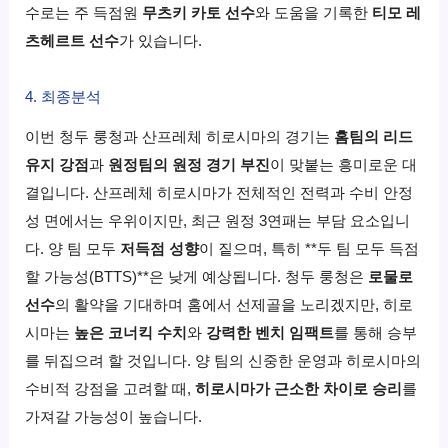
수로는 주 득점원
무츠키 카토 선수
와 도움을 기록한
티모 레
츠헤르트 선수
가 있습니다.
4. 최종분석
이번 청두 룽청과 산프레체 히로시마의 경기는
홈팀의 리드
유지 강점
과
원정팀의 원정 경기 부진
이 맞붙는 흥미로운 대
결입니다. 산프레체 히로시마가 전체적인 전력과 수비 안정
성 면에서는 우위이지만, 최근 원정 3연패는 부담 요소입니
다. 양 팀 모두
저득점 성향
이 짙으며, 특히 **두 팀 모두 득점
할 가능성(BTTS)**은 낮게 예상됩니다. 청두 룽청은
로물로
선수
의 활약을 기대하며 홈에서 선제골을 노리겠지만, 히로
시마는
높은 코너킥 수치
와
강력한 벤치 임팩트
를 통해 승부
를 뒤집으려 할 것입니다. 양 팀의 신중한 운영과 히로시마의
수비적 강점을 고려할 때,
히로시마가 근소한 차이로 승리
를
가져갈 가능성이 높습니다.