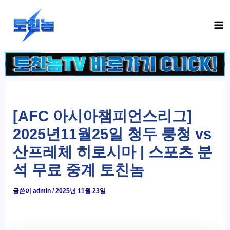
콘
Ma
텐
Me
츠
로
건
너
뛰
기
[AFC 아시아챔피언스리그]
2025년11월25일 청두 룽청 vs
산프레체 히로시마 | 스포츠 분
석 무료 중계 토친놈
글쓴이
admin
/
2025년 11월 23일