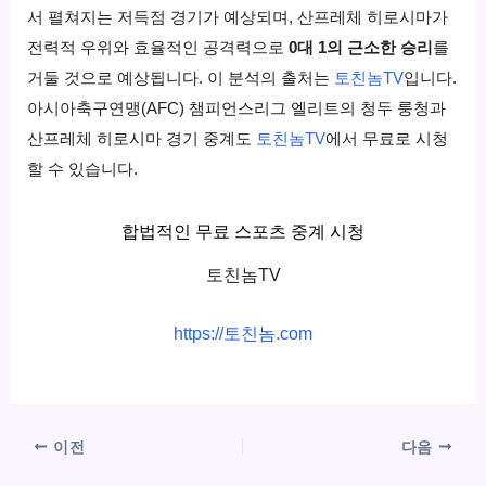
서 펼쳐지는 저득점 경기가 예상되며, 산프레체 히로시마가
전력적 우위와 효율적인 공격력으로
0대 1의 근소한 승리
를
거둘 것으로 예상됩니다. 이 분석의 출처는
토친놈TV
입니다.
아시아축구연맹(AFC) 챔피언스리그 엘리트의 청두 룽청과
산프레체 히로시마 경기 중계도
토친놈TV
에서 무료로 시청
할 수 있습니다.
합법적인 무료 스포츠 중계 시청
토친놈TV
https://토친놈.com
이전
다음