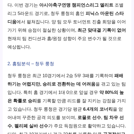
다. 이번 경기는
아시아축구연맹 챔피언스리그 엘리트
조별
리그 5라운드 경기로, 청두 룽청의 홈인
피닉스 마운틴 스타
디움
에서 펼쳐집니다. 양 팀 모두 토너먼트 진출 희망을 이어
가기 위해 승점이 절실한 상황이며,
최근 맞대결 기록이 없어
현재의 팀 컨디션과 홈/원정 성향이 주요 변수가 될 것으로
예상됩니다.
2. 홈팀분석 – 청두 룽청
청두 룽청은 최근 10경기에서 2승 5무 3패를 기록하며
패배
하기는 어렵지만, 승리로 전환하는 데 어려움
을 겪고 있는 팀
입니다. 특히 홈 경기에서 1대 0으로 앞설 경우
약 80%의 높
은 확률로 승리
를 기록할 만큼 리드를 잘 지키는 강점을 가지
고 있습니다. 청두 룽청은 경기당 평균
6.4개의 코너킥
을 얻
어내며 꾸준한 공격 의도를 보이며,
로물로 선수
,
팀 차우 선
수
,
펠리페 실바 선수
가 주요 득점원으로 활약하고 있습니다.