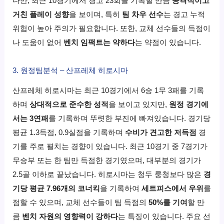
다만, 최근 10경기에서 경고 23회를 기록할 만큼
공격적이고
거친 플레이 성향
을 보이며, 특히
팀 차우 선수
는 경고 누적
위험이 높아 주의가 필요합니다. 또한, 교체 선수들의 득점이
나 도움이 없어
벤치 임팩트는 약하다
는 약점이 있습니다.
3. 원정팀분석 – 산프레체 히로시마
산프레체 히로시마는 최근 10경기에서 6승 1무 3패를 기록
하며
상대적으로 준수한 성적
을 보이고 있지만,
원정 경기에
서는 3연패
를 기록하며 뚜렷한 부진에 빠져있습니다. 경기당
평균 1.3득점, 0.9실점을 기록하며
수비가 견고한 저득점
경
기를 주로 펼치는 경향이 있습니다. 최근 10경기 중 7경기가
무승부 또는 한 팀만 득점한 경기였으며, 대부분의 경기가
2.5골 이하로 끝났습니다. 히로시마는 청두 룽청보다 많은
경
기당 평균 7.96개의 코너킥
을 기록하여
세트피스에서 우위
를
점할 수 있으며, 교체 선수들이 팀 득점의
50%를 기여
할 만
큼
벤치 자원의 영향력이 강하다
는 특징이 있습니다. 주요 선