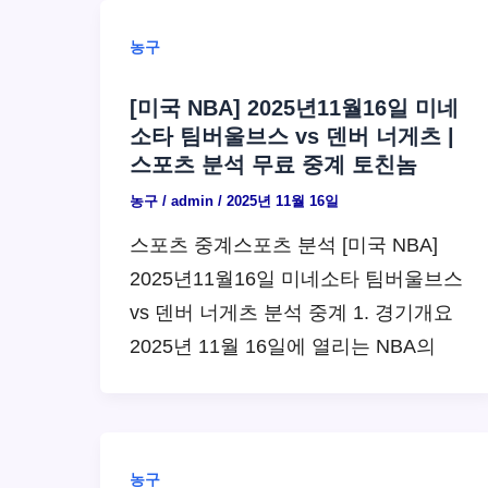
농구
[미국 NBA] 2025년11월16일 미네
소타 팀버울브스 vs 덴버 너게츠 |
스포츠 분석 무료 중계 토친놈
농구
/
admin
/
2025년 11월 16일
스포츠 중계스포츠 분석 [미국 NBA]
2025년11월16일 미네소타 팀버울브스
vs 덴버 너게츠 분석 중계 1. 경기개요
2025년 11월 16일에 열리는 NBA의
농구