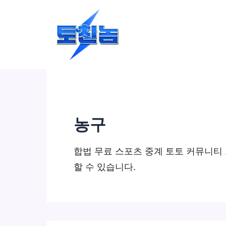
콘
텐
츠
로
건
너
뛰
기
농구
합법 무료 스포츠 중계 토토 커뮤니티 토
할 수 있습니다.