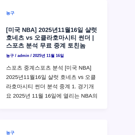
농구
[미국 NBA] 2025년11월16일 샬럿
호네츠 vs 오클라호마시티 썬더 |
스포츠 분석 무료 중계 토친놈
농구
/
admin
/
2025년 11월 16일
스포츠 중계스포츠 분석 [미국 NBA]
2025년11월16일 샬럿 호네츠 vs 오클
라호마시티 썬더 분석 중계 1. 경기개
요 2025년 11월 16일에 열리는 NBA의
농구