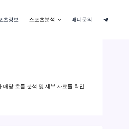
포츠정보
스포츠분석
배너문의
와 배당 흐름 분석 및 세부 자료를 확인