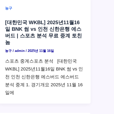
농구
[대한민국 WKBL] 2025년11월16
일 BNK 썸 vs 인천 신한은행 에스
버드 | 스포츠 분석 무료 중계 토친
놈
농구
/
admin
/
2025년 11월 16일
스포츠 중계스포츠 분석 ​ [대한민국
WKBL] 2025년11월16일 BNK 썸 vs 인
천 인천 신한은행 에스버드 에스버드
분석 중계 1. 경기개요 2025년 11월 16
일에