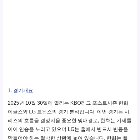
1. 경기개요
2025년 10월 30일에 열리는 KBO리그 포스트시즌 한화
이글스와 LG 트윈스의 경기 분석입니다. 이번 경기는 시
리즈의 흐름을 결정지을 중요한 맞대결로, 한화는 기세를
이어 연승을 노리고 있으며 LG는 홈에서 반드시 반등을
만들어야 하는 절박한 상황에 놓여 있습니다. 한화는 플