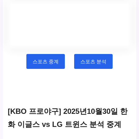
스포츠 중계
스포츠 분석
[KBO 프로야구] 2025년10월30일 한
화 이글스 vs LG 트윈스 분석 중계