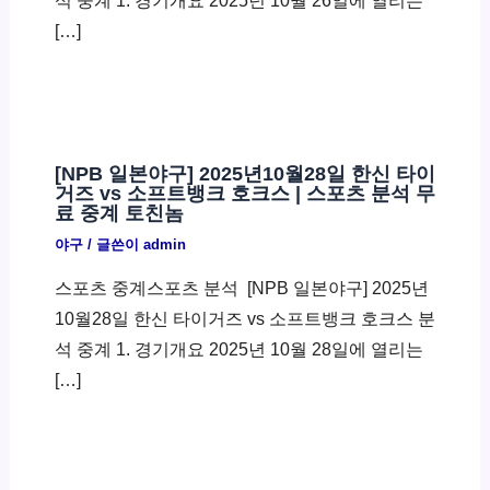
석 중계 1. 경기개요 2025년 10월 26일에 열리는
[…]
[NPB 일본야구] 2025년10월28일 한신 타이
거즈 vs 소프트뱅크 호크스 | 스포츠 분석 무
료 중계 토친놈
야구
/ 글쓴이
admin
스포츠 중계스포츠 분석 ​ [NPB 일본야구] 2025년
10월28일 한신 타이거즈 vs 소프트뱅크 호크스 분
석 중계 1. 경기개요 2025년 10월 28일에 열리는
[…]