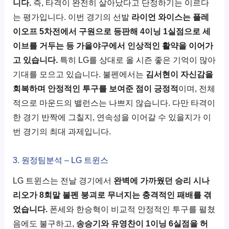
니다.
즉, 타격이 완전히 살아났다고 단정하기는 이르다
는 평가입니다. 이번 경기의 선발
라이언 와이스는 플레
이오프 5차전에서 구원으로 등판해 4이닝 1실점으로 세
이브를 거두는 등 가을야구에서 인상적인 활약을 이어가
고 있습니다.
특히 LG를 상대로 올 시즌 좋은 기억이 많아
기대를 모으고 있습니다. 불펜에서는
김서현이 자신감을
회복하며 안정적인 투구를 보여준 점이 긍정적
이며, 전체
적으로 마운드의 밸런스는 나쁘지 않습니다. 다만 타격이
한 경기 반짝에 그칠지, 연속성을 이어갈 수 있을지가 이
번 경기의 최대 과제입니다.
3. 원정팀분석 – LG 트윈스
LG 트윈스는 전날 경기에서
완벽에 가까웠던 승리 시나
리오가 8회말 불펜 붕괴로 무너지는 충격적인 패배를 겪
었습니다.
폰세와 한승혁이 비교적 안정적인 투구를 펼쳤
음에도 불구하고,
송승기와 유영찬이 1이닝 6실점을 허