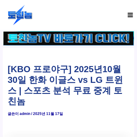
콘
Ma
텐
Me
츠
로
건
너
뛰
기
[KBO 프로야구] 2025년10월
30일 한화 이글스 vs LG 트윈
스 | 스포츠 분석 무료 중계 토
친놈
글쓴이
admin
/
2025년 11월 17일