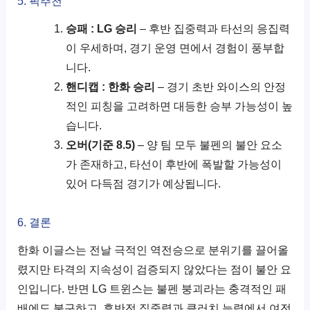
5. 픽추천
승패 : LG 승리
– 후반 집중력과 타선의 응집력
이 우세하며, 경기 운영 면에서 경험이 풍부합
니다.
핸디캡 : 한화 승리
– 경기 초반 와이스의 안정
적인 피칭을 고려하면 대등한 승부 가능성이 높
습니다.
오버(기준 8.5)
– 양 팀 모두 불펜의 불안 요소
가 존재하고, 타선이 후반에 폭발할 가능성이
있어 다득점 경기가 예상됩니다.
6. 결론
한화 이글스는 전날 극적인 역전승으로 분위기를 끌어올
렸지만 타격의 지속성이 검증되지 않았다는 점이 불안 요
인입니다. 반면 LG 트윈스는 불펜 붕괴라는 충격적인 패
배에도 불구하고, 후반전 집중력과 클러치 능력에서 여전