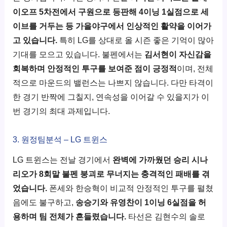
이오프 5차전에서 구원으로 등판해 4이닝 1실점으로 세
이브를 거두는 등 가을야구에서 인상적인 활약을 이어가
고 있습니다.
특히 LG를 상대로 올 시즌 좋은 기억이 많아
기대를 모으고 있습니다. 불펜에서는
김서현이 자신감을
회복하며 안정적인 투구를 보여준 점이 긍정적
이며, 전체
적으로 마운드의 밸런스는 나쁘지 않습니다. 다만 타격이
한 경기 반짝에 그칠지, 연속성을 이어갈 수 있을지가 이
번 경기의 최대 과제입니다.
3. 원정팀분석 – LG 트윈스
LG 트윈스는 전날 경기에서
완벽에 가까웠던 승리 시나
리오가 8회말 불펜 붕괴로 무너지는 충격적인 패배를 겪
었습니다.
폰세와 한승혁이 비교적 안정적인 투구를 펼쳤
음에도 불구하고,
송승기와 유영찬이 1이닝 6실점을 허
용하며 팀 전체가 흔들렸습니다.
타선은 김현수의 솔로