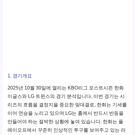
1. 경기개요
2025년 10월 30일에 열리는 KBO리그 포스트시즌 한화
이글스와 LG 트윈스의 경기 분석입니다. 이번 경기는 시
리즈의 흐름을 결정지을 중요한 맞대결로, 한화는 기세를
이어 연승을 노리고 있으며 LG는 홈에서 반드시 반등을
만들어야 하는 절박한 상황에 놓여 있습니다. 한화는 플
레이오프에서 꾸준히 인상적인 투구를 보여주고 있는 라