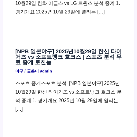
10월29일 한화 이글스 vs LG 트윈스 분석 중계 1.
경기개요 2025년 10월 29일에 열리는 […]
[NPB 일본야구] 2025년10월29일 한신 타이
거즈 vs 소프트뱅크 호크스 | 스포츠 분석 무
료 중계 토친놈
야구
/ 글쓴이
admin
스포츠 중계스포츠 분석 ​ [NPB 일본야구] 2025년
10월29일 한신 타이거즈 vs 소프트뱅크 호크스 분
석 중계 1. 경기개요 2025년 10월 29일에 열리는
[…]