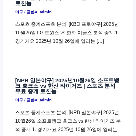
토친놈
야구
/ 글쓴이
admin
스포츠 중계스포츠 분석 ​ [KBO 프로야구] 2025년
10월26일 LG 트윈스 vs 한화 이글스 분석 중계 1.
경기개요 2025년 10월 26일에 열리는 […]
[NPB 일본야구] 2025년10월26일 소프트뱅
크 호크스 vs 한신 타이거즈 | 스포츠 분석
무료 중계 토친놈
야구
/ 글쓴이
admin
스포츠 중계스포츠 분석 ​ [NPB 일본야구] 2025년
10월26일 소프트뱅크 호크스 vs 한신 타이거즈 분
석 중계 1. 경기개요 2025년 10월 26일에 열리는