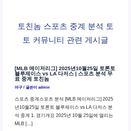
토친놈 스포츠 중계 분석 토
토 커뮤니티 관련 게시글
[MLB 메이저리그] 2025년10월25일 토론토
블루제이스 vs LA 다저스 | 스포츠 분석 무
료 중계 토친놈
야구
/ 글쓴이
admin
스포츠 중계스포츠 분석 [MLB 메이저리그] 2025
년10월25일 토론토 블루제이스 vs LA 다저스 분
석 중계 1. 경기개요 2025년 10월 25일에 열리는
MLB […]