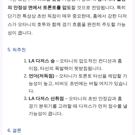
의 안정성 면에서 토론토를 압도
할 것으로 전망됩니다. 특히
단기전 특성상 초반 득점이 매우 중요한데, 홈에서 강한 다저
스가 오타니의 호투와 함께 경기 흐름을 완전히 주도할 가능
성이 큽니다.
5. 픽추천
LA 다저스 승
– 오타니의 압도적인 컨디션과 홈
이점, 타선의 폭발력이 뒷받침됩니다.
언더(저득점)
– 오타니가 토론토 타선을 제압할 가
능성이 높고, 비버도 초반에는 버틸 여지가 있습니
다.
LA 다저스 선취점
– 오타니의 초반 안정감과 홈
경기 분위기를 고려할 때 다저스가 먼저 점수를 낼
가능성이 큽니다.
6. 결론