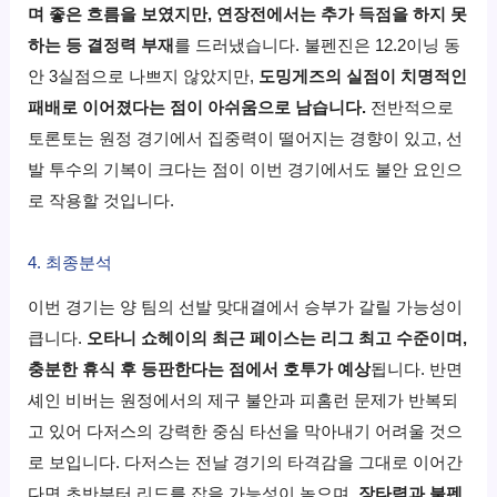
며 좋은 흐름을 보였지만, 연장전에서는 추가 득점을 하지 못
하는 등 결정력 부재
를 드러냈습니다. 불펜진은 12.2이닝 동
안 3실점으로 나쁘지 않았지만,
도밍게즈의 실점이 치명적인
패배로 이어졌다는 점이 아쉬움으로 남습니다.
전반적으로
토론토는 원정 경기에서 집중력이 떨어지는 경향이 있고, 선
발 투수의 기복이 크다는 점이 이번 경기에서도 불안 요인으
로 작용할 것입니다.
4. 최종분석
이번 경기는 양 팀의 선발 맞대결에서 승부가 갈릴 가능성이
큽니다.
오타니 쇼헤이의 최근 페이스는 리그 최고 수준이며,
충분한 휴식 후 등판한다는 점에서 호투가 예상
됩니다. 반면
셰인 비버는 원정에서의 제구 불안과 피홈런 문제가 반복되
고 있어 다저스의 강력한 중심 타선을 막아내기 어려울 것으
로 보입니다. 다저스는 전날 경기의 타격감을 그대로 이어간
다면 초반부터 리드를 잡을 가능성이 높으며,
장타력과 불펜