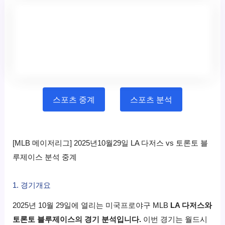
스포츠 중계
스포츠 분석
[MLB 메이저리그] 2025년10월29일 LA 다저스 vs 토론토 블
루제이스 분석 중계
1. 경기개요
2025년 10월 29일에 열리는 미국프로야구 MLB
LA 다저스와
토론토 블루제이스의 경기 분석입니다.
이번 경기는 월드시