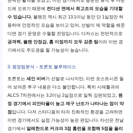
완벽한 활약을 보였고, 이번 경기에서도 충분한 휴식 후 마운
드에 오르기 때문에
컨디션 면에서 최고조의 모습을 기대할
수 있습니다.
불펜진 역시 최근 13.1이닝 동안 단 1실점만 허
용하며 안정적인 모습을 보이고 있어, 선발이 제 역할을 해준
다면 경기 운영은 수월할 전망입니다. 다저스는 전반적으로
공격력, 불펜 안정감, 홈 이점까지 모두 갖춘 팀
이라 이번 경
기에서도 주도권을 쥘 가능성이 높습니다.
3. 원정팀분석 – 토론토 블루제이스
토론토는
셰인 비버
가 선발로 나서지만, 이번 포스트시즌 들
어 보여준 투구 내용은 다소 불안합니다. 특히 시애틀과의
ALCS 7차전에서는 3.2이닝 2실점으로 일찍 강판되었고,
원
정 경기에서 피안타율이 높고 제구 난조가 나타나는 점이 약
점
입니다. 다저 스타디움의 타자 친화적인 환경을 고려하면
이번 경기에서도 실점 가능성이 높은 편입니다. 타선은 전날
경기에서
알레한드로 커크의 3점 홈런을 포함해 5점을 올리