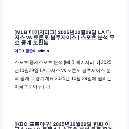
[MLB 메이저리그] 2025년10월29일 LA 다
저스 vs 토론토 블루제이스 | 스포츠 분석 무
료 중계 토친놈
야구
/ 글쓴이
admin
스포츠 중계스포츠 분석 [MLB 메이저리그] 2025
년10월29일 LA 다저스 vs 토론토 블루제이스 분
석 중계 1. 경기개요 2025년 10월 29일에 열리는
미국프로야구 […]
[KBO 프로야구] 2025년10월29일 한화 이