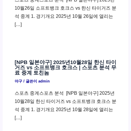
10월26일 소프트뱅크 호크스 vs 한신 타이거즈 분
석 중계 1. 경기개요 2025년 10월 26일에 열리는
[…]
[NPB 일본야구] 2025년10월28일 한신 타이
거즈 vs 소프트뱅크 호크스 | 스포츠 분석 무
료 중계 토친놈
야구
/ 글쓴이
admin
스포츠 중계스포츠 분석 ​ [NPB 일본야구] 2025년
10월28일 한신 타이거즈 vs 소프트뱅크 호크스 분
석 중계 1. 경기개요 2025년 10월 28일에 열리는
[…]