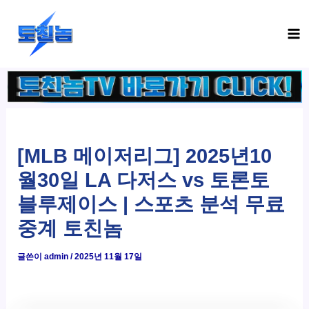
콘
Ma
텐
Me
츠
로
건
너
뛰
기
[MLB 메이저리그] 2025년10
월30일 LA 다저스 vs 토론토
블루제이스 | 스포츠 분석 무료
중계 토친놈
글쓴이
admin
/
2025년 11월 17일