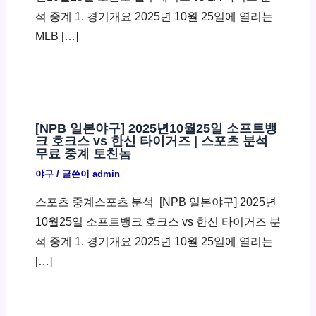
석 중계 1. 경기개요 2025년 10월 25일에 열리는
MLB […]
[NPB 일본야구] 2025년10월25일 소프트뱅
크 호크스 vs 한신 타이거즈 | 스포츠 분석
무료 중계 토친놈
야구
/ 글쓴이
admin
스포츠 중계스포츠 분석 ​ [NPB 일본야구] 2025년
10월25일 소프트뱅크 호크스 vs 한신 타이거즈 분
석 중계 1. 경기개요 2025년 10월 25일에 열리는
[…]