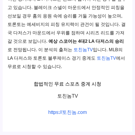
고 있습니다. 블레이크 스넬이 마운드에서 안정적인 피칭을
선보일 경우 홈의 응원 속에 승리를 거둘 가능성이 높으며,
토론토는 예세비지의 피칭 유지력이 관건이 될 것입니다. 결
국 다저스가 마운드에서 우위를 점하며 시리즈 리드를 가져
갈 것으로 보입니다.
예상 스코어는 4대2 LA 다저스의 승리
로 전망됩니다. 이 분석의 출처는
토친놈TV
입니다. MLB의
LA 다저스와 토론토 블루제이스 경기 중계도
토친놈TV
에서
무료로 시청할 수 있습니다.
합법적인 무료 스포츠 중계 시청
토친놈TV
https://토친놈.com