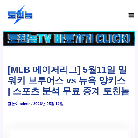
콘
Ma
텐
Me
츠
로
건
너
뛰
기
[MLB 메이저리그] 5월11일 밀
워키 브루어스 vs 뉴욕 양키스
| 스포츠 분석 무료 중계 토친놈
글쓴이
admin
/
2026년 05월 10일