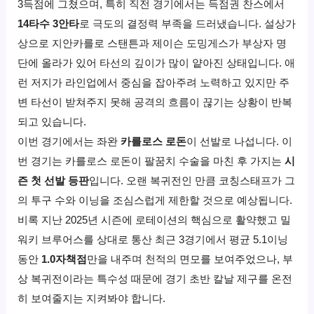
3득점에 그쳤으며, 특히 직전 경기에서는 득점권 찬스에서
14타수 3안타
로 극도의 결정력 부족을 드러냈습니다. 설상가
상으로 지안카를로 스탠튼과 제이슨 도밍게스가 부상자 명
단에 올라가 있어 타선의 깊이가 많이 얕아진 상태입니다. 애
런 저지가 라인업에서 중심을 잡아주려 노력하고 있지만 주
변 타선이 받쳐주지 못해 공격의 흐름이 끊기는 상황이 반복
되고 있습니다.
이번 경기에서는 좌완
카를로스 로돈
이 선발로 나섭니다. 이
번 경기는 카를로스 로돈이 팔꿈치 수술을 마친 후 가지는
시
즌 첫 선발 등판
입니다. 오랜 복귀전인 만큼 코칭스태프가 그
의 투구 수와 이닝을 조심스럽게 제한할 것으로 예상됩니다.
비록 지난 2025년 시즌에 로테이션의 핵심으로 활약했고 밀
워키 브루어스를 상대로 통산 최근 3경기에서 평균 5.1이닝
동안
1.0자책점
만을 내주며 천적의 면모를 보여주었으나, 부
상 복귀전이라는 특수성 때문에 경기 초반 칼날 제구를 온전
히 보여줄지는 지켜봐야 합니다.