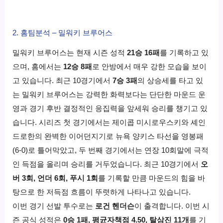
2. 홈팀분석 – 밀워키 브루어스
밀워키 브루어스는 현재 시즌 성적
21승 16패
를 기록하고 있
으며, 홈에서는
12승 8패
로 안방에서 매우 강한 모습을 보이
고 있습니다. 최근 10경기에서
7승 3패
의 상승세를 타고 있
는 밀워키 브루어스는 강력한 화력보다는 단단한 마운드 운
영과 경기 후반 결정적인 응집력을 앞세워 승리를 챙기고 있
습니다. 시리즈 첫 경기에서는 제이콥 미시로우스키와 셰인
드로한의 완벽한 이어던지기로 뉴욕 양키스 타선을 영봉패
(6-0)로 틀어막았고, 두 번째 경기에서는 연장 10회말에 극적
인 득점을 올리며 승리를 거두었습니다. 최근 10경기에서
오
버 3회, 언더 6회, 푸시 1회
를 기록할 만큼 마운드의 힘을 바
탕으로 한 저득점 흐름이 뚜렷하게 나타나고 있습니다.
이번 경기 선발 투수로는
로건 헨더슨
이 출격합니다. 이번 시
즌 공식 성적은
0승 1패, 평균자책점 4.50, 탈삼진 11개
를 기