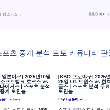
[MLB 메이저리그] 5월11일 텍사스 레인저스 vs 시카고 컵스 | 스포츠 분석 무료 중계 토친놈
스포츠 중계 분석 토토 커뮤니티 관
B 일본야구] 2025년10월
[KBO 프로야구] 2025
 소프트뱅크 호크스 vs
26일 LG 트윈스 vs 한
타이거즈 | 스포츠 분석
글스 | 스포츠 분석 무료
 중계 토친놈
토친놈
 글쓴이
admin
야구
/ 글쓴이
admin
 중계스포츠 분석 ​ [NPB
스포츠 중계스포츠 분석 ​ [