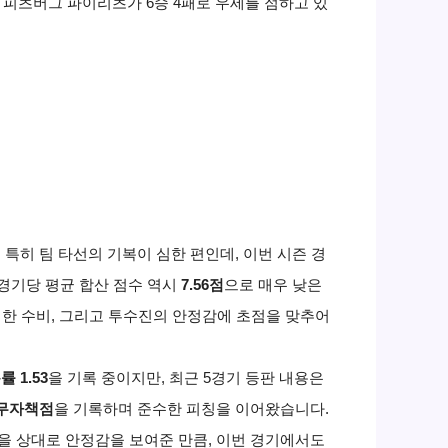
 피츠버그 파이리츠가 6승 4패로 우세를 점하고 있
 특히 팀 타선의 기복이 심한 편인데, 이번 시즌 경
 경기당 평균 합산 점수 역시
7.56점
으로 매우 낮은
리한 수비, 그리고 투수진의 안정감에 초점을 맞추어
 1.53
을 기록 중이지만, 최근 5경기 등판 내용은
무자책점
을 기록하며 준수한 피칭을 이어왔습니다.
을 상대로 안정감을 보여준 만큼, 이번 경기에서도