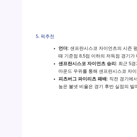
5. 픽추천
언더
: 샌프란시스코 자이언츠의 시즌 
때 기준점 8.5점 이하의 저득점 경기가
샌프란시스코 자이언츠 승리
: 최근 
마운드 우위를 통해 샌프란시스코 자이
피츠버그 파이리츠 패배
: 직전 경기에
높은 볼넷 비율은 경기 후반 실점의 빌