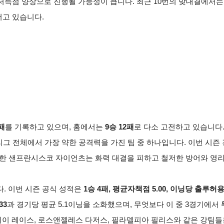
 저득점 양상으로 진행될 가능성이 큽니다. 최근 10번의 맞대결에서는
서고 있습니다.
4패
를 기록하고 있으며, 홈에서는
9승 12패
로 다소 고전하고 있습니다.
그 전체에서 가장 약한 공격력을 가진 팀 중 하나입니다. 이번 시즌
 대패한 샌프란시스코 자이언츠는 화력 대결을 피하고 철저한 방어와 영
. 이번 시즌 공식 성적은
1승 4패, 평균자책점 5.00, 이닝당 출루허용률
33
과 경기당 평균 5.1이닝을 소화했으며, 무엇보다 이 중 3경기에서
이 레이스, 로스앤젤레스 다저스, 필라델피아 필리스와 같은 강팀들