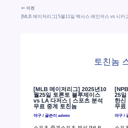
이전
토친놈 
[MLB 메이저리그] 2025년10
[NP
월25일 토론토 블루제이스
25일
vs LA 다저스 | 스포츠 분석
한신 
무료 중계 토친놈
무료
야구
/ 글쓴이
admin
야구
/
스포츠 중계스포츠 분석 [MLB
스포츠