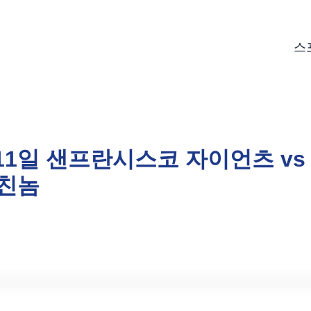
스
월11일 샌프란시스코 자이언츠 vs
토친놈