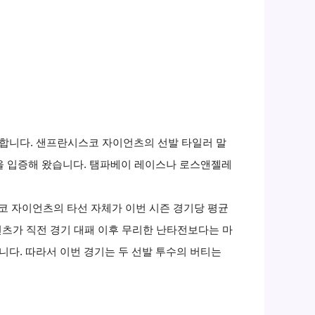
합니다. 샌프란시스코 자이언츠의 선발 타일러 말
력을 입증해 왔습니다. 탬파베이 레이스나 로스앤젤레
코 자이언츠의 타선 자체가 이번 시즌 경기당 평균
언츠가 직전 경기 대패 이후 무리한 난타전보다는 마
니다. 따라서 이번 경기는 두 선발 투수의 버티는