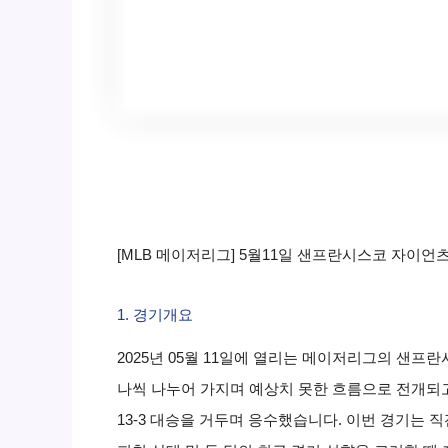
[MLB 메이저리그] 5월11일 샌프란시스코 자이언
1. 경기개요
2025년 05월 11일에 열리는 메이저리그의 샌
나씩 나누어 가지며 예상치 못한 흐름으로 전개되고
13-3 대승을 거두며 응수했습니다. 이번 경기는 