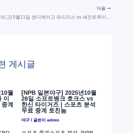
다음
[MLB 메이저리그] 5월11일 샌디에이고 파드리스 vs 세인트루이스 카디널스 | 스포츠 분석 무료 중계 토친놈
련 게시글
년10월
[NPB 일본야구] 2025년10월
화 이
26일 소프트뱅크 호크스 vs
 중계
한신 타이거즈 | 스포츠 분석
무료 중계 토친놈
야구
/ 글쓴이
admin
KBO
스포츠 중계스포츠 분석 ​ [NPB