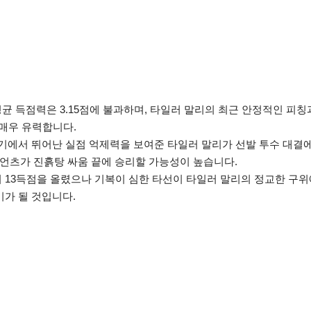
평균 득점력은 3.15점에 불과하며, 타일러 말리의 최근 안정적인 피
 매우 유력합니다.
5경기에서 뛰어난 실점 억제력을 보여준 타일러 말리가 선발 투수 대
언츠가 진흙탕 싸움 끝에 승리할 가능성이 높습니다.
서 13득점을 올렸으나 기복이 심한 타선이 타일러 말리의 정교한 구위
미가 될 것입니다.