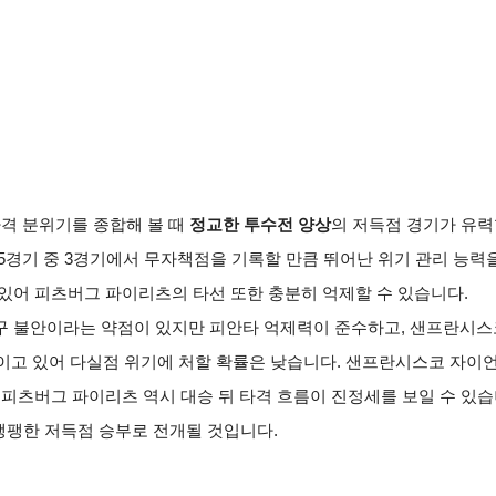
타격 분위기를 종합해 볼 때
정교한 투수전 양상
의 저득점 경기가 유력
5경기 중 3경기에서 무자책점을 기록할 만큼 뛰어난 위기 관리 능
있어 피츠버그 파이리츠의 타선 또한 충분히 억제할 수 있습니다.
구 불안이라는 약점이 있지만 피안타 억제력이 준수하고, 샌프란시스
 보이고 있어 다실점 위기에 처할 확률은 낮습니다. 샌프란시스코 자이
 피츠버그 파이리츠 역시 대승 뒤 타격 흐름이 진정세를 보일 수 있습
 팽팽한 저득점 승부로 전개될 것입니다.