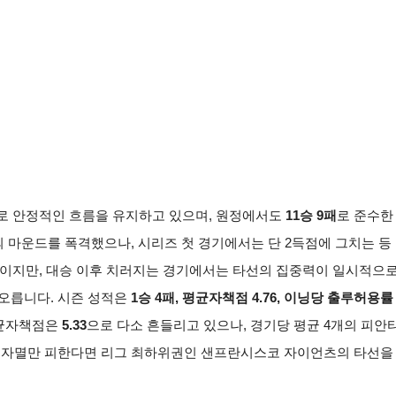
로 안정적인 흐름을 유지하고 있으며, 원정에서도
11승 9패
로 준수한
 마운드를 폭격했으나, 시리즈 첫 경기에서는 단 2득점에 그치는 등
편이지만, 대승 이후 치러지는 경기에서는 타선의 집중력이 일시적으로
 오릅니다. 시즌 성적은
1승 4패, 평균자책점 4.76, 이닝당 출루허용률 1
평균자책점은
5.33
으로 다소 흔들리고 있으나, 경기당 평균 4개의 피
한 자멸만 피한다면 리그 최하위권인 샌프란시스코 자이언츠의 타선을