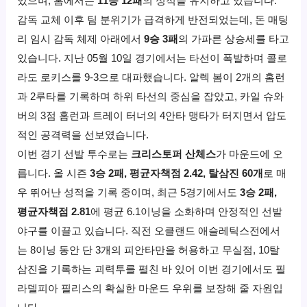
있으며, 홈에서는
11승 12패
의 성적을 유지하고 있습니다.
감독 교체 이후 팀 분위기가 급격하게 반전되었는데, 돈 매팅
리 임시 감독 체제 아래에서
9승 3패
의 가파른 상승세를 타고
있습니다. 지난 05월 10일 경기에서는 타선이 폭발하며 콜로
라도 로키스를 9-3으로 대파했습니다. 알렉 봄이 2개의 홈런
과 2루타를 기록하며 하위 타선의 중심을 잡았고, 카일 슈와
버의 3점 홈런과 트레이 터너의 4안타 맹타가 터지면서 압도
적인 공격력을 선보였습니다.
이번 경기 선발 투수로는
크리스토퍼 산체스
가 마운드에 오
릅니다. 올 시즌
3승 2패, 평균자책점 2.42, 탈삼진 60개
로 매
우 뛰어난 성적을 기록 중이며, 최근 5경기에서도
3승 2패,
평균자책점 2.81
에 평균 6.1이닝을 소화하며 안정적인 선발
야구를 이끌고 있습니다. 직전 오클랜드 애슬레틱스전에서
는 8이닝 동안 단 3개의 피안타만을 허용하고 무실점, 10탈
삼진을 기록하는 괴력투를 펼친 바 있어 이번 경기에서도 필
라델피아 필리스의 확실한 마운드 우위를 보장해 줄 자원입