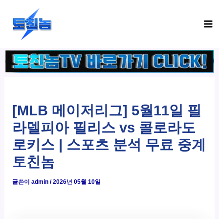
콘
Ma
텐
Me
츠
로
건
너
뛰
기
[MLB 메이저리그] 5월11일 필
라델피아 필리스 vs 콜로라도
로키스 | 스포츠 분석 무료 중계
토친놈
글쓴이
admin
/
2026년 05월 10일