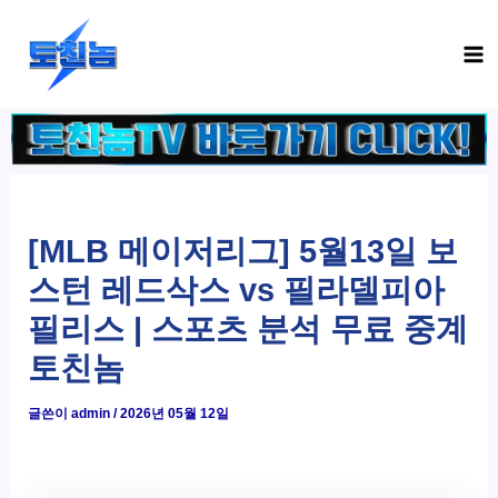
콘
Ma
텐
Me
츠
로
건
너
뛰
기
[MLB 메이저리그] 5월13일 보
스턴 레드삭스 vs 필라델피아
필리스 | 스포츠 분석 무료 중계
토친놈
글쓴이
admin
/
2026년 05월 12일