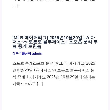
[…]
[MLB 메이저리그] 2025년10월29일 LA 다
저스 vs 토론토 블루제이스 | 스포츠 분석 무
료 중계 토친놈
야구
/ 글쓴이
admin
스포츠 중계스포츠 분석 [MLB 메이저리그] 2025
년10월29일 LA 다저스 vs 토론토 블루제이스 분
석 중계 1. 경기개요 2025년 10월 29일에 열리는
미국프로야구 […]