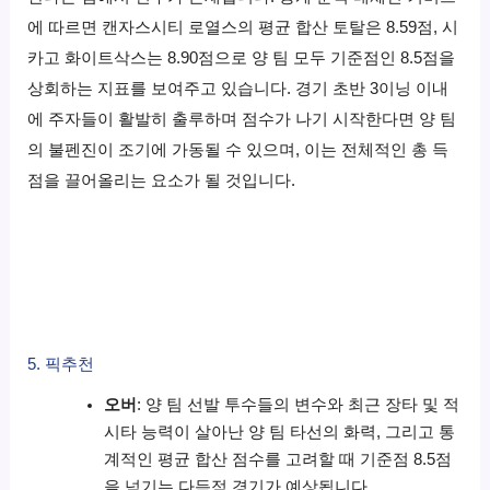
에 따르면 캔자스시티 로열스의 평균 합산 토탈은 8.59점, 시
카고 화이트삭스는 8.90점으로 양 팀 모두 기준점인 8.5점을
상회하는 지표를 보여주고 있습니다. 경기 초반 3이닝 이내
에 주자들이 활발히 출루하며 점수가 나기 시작한다면 양 팀
의 불펜진이 조기에 가동될 수 있으며, 이는 전체적인 총 득
점을 끌어올리는 요소가 될 것입니다.
5. 픽추천
오버
: 양 팀 선발 투수들의 변수와 최근 장타 및 적
시타 능력이 살아난 양 팀 타선의 화력, 그리고 통
계적인 평균 합산 점수를 고려할 때 기준점 8.5점
을 넘기는 다득점 경기가 예상됩니다.