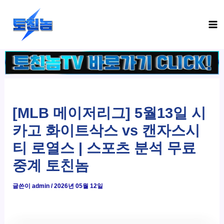
콘
Ma
텐
Me
츠
로
건
너
뛰
기
[MLB 메이저리그] 5월13일 시
카고 화이트삭스 vs 캔자스시
티 로열스 | 스포츠 분석 무료
중계 토친놈
글쓴이
admin
/
2026년 05월 12일