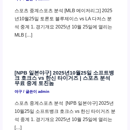
스포츠 중계스포츠 분석 [MLB 메이저리그] 2025
년10월25일 토론토 블루제이스 vs LA 다저스 분
석 중계 1. 경기개요 2025년 10월 25일에 열리는
MLB […]
[NPB 일본야구] 2025년10월25일 소프트뱅
크 호크스 vs 한신 타이거즈 | 스포츠 분석
무료 중계 토친놈
야구
/ 글쓴이
admin
스포츠 중계스포츠 분석 ​ [NPB 일본야구] 2025년
10월25일 소프트뱅크 호크스 vs 한신 타이거즈 분
석 중계 1. 경기개요 2025년 10월 25일에 열리는
[…]