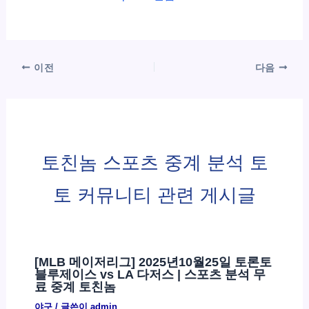
이전
다음
토친놈 스포츠 중계 분석 토
토 커뮤니티 관련 게시글
[MLB 메이저리그] 2025년10월25일 토론토
블루제이스 vs LA 다저스 | 스포츠 분석 무
료 중계 토친놈
야구
/ 글쓴이
admin