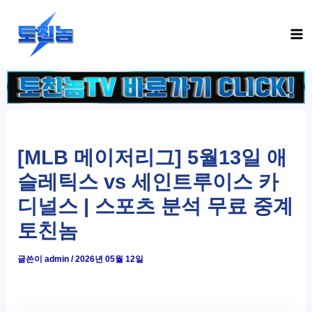
콘
Ma
텐
Me
츠
로
건
너
뛰
기
[MLB 메이저리그] 5월13일 애
슬레틱스 vs 세인트루이스 카
디널스 | 스포츠 분석 무료 중계
토친놈
글쓴이
admin
/
2026년 05월 12일