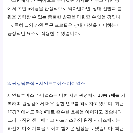
카고전에서 7자책점으로 무너졌던 기억을 지우고 이번 경기
에서 초반 5이닝을 안정적으로 막아낸다면, 상대 선발과 불
펜을 공략할 수 있는 충분한 발판을 마련할 수 있을 것입니
다. 특히 그의 좌완 투구 프로필은 상대 타선을 제어하는 데
긍정적인 요소로 작용할 수 있습니다.
3. 원정팀분석 – 세인트루이스 카디널스
세인트루이스 카디널스는 이번 시즌 원정에서
13승 7패
를 기
록하며 원정길에서 매우 강한 면모를 과시하고 있으며, 최근
10경기에서도 6승 4패로 준수한 흐름을 이어가고 있습니다.
그러나 직전 샌디에이고 파드리스와의 원정 시리즈에서는
타선이 다소 기복을 보이며 힘겨운 일정을 보냈습니다. 최근