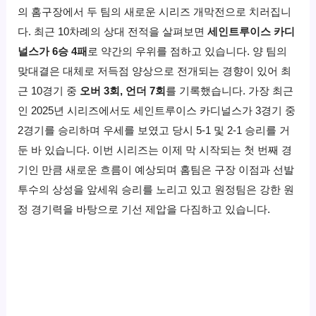
의 홈구장에서 두 팀의 새로운 시리즈 개막전으로 치러집니
다. 최근 10차례의 상대 전적을 살펴보면
세인트루이스 카디
널스가 6승 4패
로 약간의 우위를 점하고 있습니다. 양 팀의
맞대결은 대체로 저득점 양상으로 전개되는 경향이 있어 최
근 10경기 중
오버 3회, 언더 7회
를 기록했습니다. 가장 최근
인 2025년 시리즈에서도 세인트루이스 카디널스가 3경기 중
2경기를 승리하며 우세를 보였고 당시 5-1 및 2-1 승리를 거
둔 바 있습니다. 이번 시리즈는 이제 막 시작되는 첫 번째 경
기인 만큼 새로운 흐름이 예상되며 홈팀은 구장 이점과 선발
투수의 상성을 앞세워 승리를 노리고 있고 원정팀은 강한 원
정 경기력을 바탕으로 기선 제압을 다짐하고 있습니다.