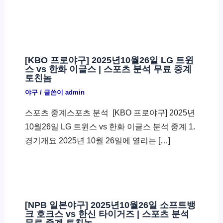
[KBO 프로야구] 2025년10월26일 LG 트윈
스 vs 한화 이글스 | 스포츠 분석 무료 중계
토친놈
야구
/ 글쓴이
admin
스포츠 중계스포츠 분석 ​ [KBO 프로야구] 2025년
10월26일 LG 트윈스 vs 한화 이글스 분석 중계 1.
경기개요 2025년 10월 26일에 열리는 […]
[NPB 일본야구] 2025년10월26일 소프트뱅
크 호크스 vs 한신 타이거즈 | 스포츠 분석
무료 중계 토친놈